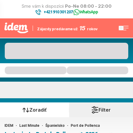
Sme vám k dispozícii
Po-Ne 08:00 - 22:00
+421 910 301 207
WhatsApp
|
15
Zájazdy predávame už
rokov
Port de Pollenca
Kedy cestujete?
Zoradiť
Filter
IDEM
Last Minute
Španielsko
Port de Pollenca
Ako cestujete?