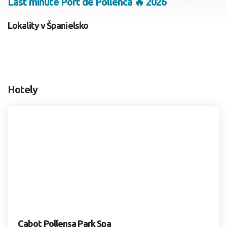
Last minute Port de Pollenca 🔥 2026
2 dospelí, 0 deti
Lokality v Španielsko
Skyť
Hotely
Cabot Pollensa Park Spa