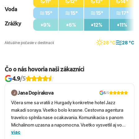
11°
12°
13°
14°
Voda
15°
15°
15°
17°
Zrážky
9%
6%
12%
11%
28 °C
28 °C
Aktuálne počasie v destinacii
Čo o nás hovoria naši zákazníci
4.9
/5
Jana Dopirakova
5
/5
Včera sme sa vratili z Hurgady konkretne hotel Jazz
makadi soraya. Vsetko bolo krasne. Cestovna agentura
travelco splnila nase ocakavania. Komunikacia s panom
Michalinom uzasna a napomocna. Vsetko vysvetlil aj vo
viac
vecernych hodinach zaco sa ospravedlnujem. Hotel