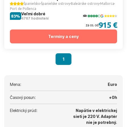
Španielsko
Španielske ostrovy
Baleárske ostrovy
Mallorca
Port de Pollenca
Veľmi dobré
83%
4767 hodnotení
915 €
za os. od
Termíny a ceny
1
Mena:
Euro
Časový posun:
+0h
Elektrický prúd:
Napätie v elektrickej
sieti je 220 V.
Adaptér
nie je potrebný.