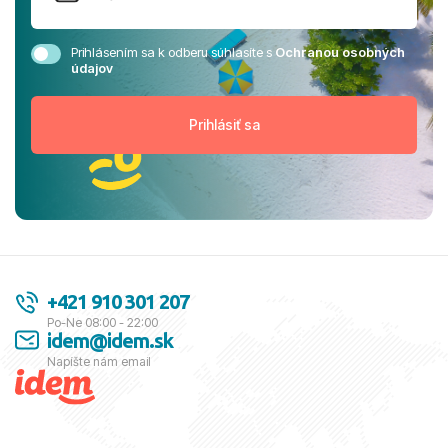
Prihlásením sa k odberu súhlasíte s
Ochranou osobných
údajov
+421 910 301 207
Po-Ne 08:00 - 22:00
idem@idem.sk
Napíšte nám email