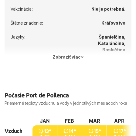
Vakcinácia:
Nie je potrebná.
Štátne zriadenie:
Kráľovstvo
Jazyky:
Španielčina,
Katalánčina,
Baskičtina
Zobraziť viac
Hlavné mesto:
Madrid
Počasie Port de Pollenca
Priemerné teploty vzduchu a vody v jednotlivých mesiacoch roka
JAN
FEB
MAR
APR
Vzduch
13°
14°
15°
17°