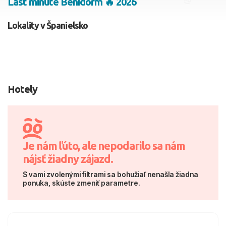
Last minute Benidorm 🔥 2026
2 dospelí, 0 deti
Lokality v Španielsko
Skyť
Hotely
Je nám ľúto, ale nepodarilo sa nám
nájsť žiadny zájazd.
S vami zvolenými filtrami sa bohužiaľ nenašla žiadna
ponuka, skúste zmeniť parametre.