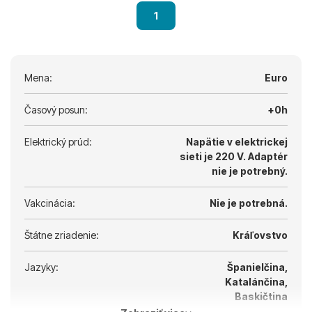
1
Mena:
Euro
Časový posun:
+0h
Elektrický prúd:
Napätie v elektrickej
sieti je 220 V.
Adaptér
nie je potrebný.
Vakcinácia:
Nie je potrebná.
Štátne zriadenie:
Kráľovstvo
Jazyky:
Španielčina,
Katalánčina,
Baskičtina