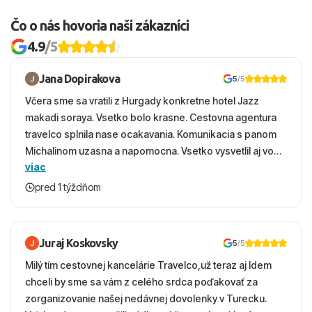
Čo o nás hovoria naši zákazníci
4.9
/5
Jana Dopirakova
5
/5
Včera sme sa vratili z Hurgady konkretne hotel Jazz
makadi soraya. Vsetko bolo krasne. Cestovna agentura
travelco splnila nase ocakavania. Komunikacia s panom
Michalinom uzasna a napomocna. Vsetko vysvetlil aj vo
viac
vecernych hodinach zaco sa ospravedlnujem. Hotel
krasny, cisty. Sluzby top. Strava, prostredie, more,
pred 1 týždňom
snorchlovanie. Dakujeme velmi pekne S pozdravom
Juraj Koskovsky
5
/5
Milý tím cestovnej kancelárie Travelco,už teraz aj Idem
chceli by sme sa vám z celého srdca poďakovať za
zorganizovanie našej nedávnej dovolenky v Turecku.