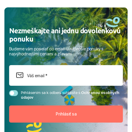
a prianím mnohých ďalších spokojných klientov, Juraj s
rodinou.
Nezmeškajte ani jednu dovolenkovú
ponuku
Budeme vám posielať do email-u najlepšie ponuky s
najvýhodnejšími cenami a zľavami
Prihlásením sa k odberu súhlasíte s
Ochranou osobných
údajov