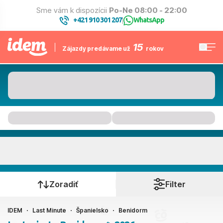
Sme vám k dispozícii
Po-Ne 08:00 - 22:00
+421 910 301 207
WhatsApp
|
15
Zájazdy predávame už
rokov
Benidorm
Kedy cestujete?
Zoradiť
Filter
IDEM
Last Minute
Španielsko
Benidorm
Ako cestujete?