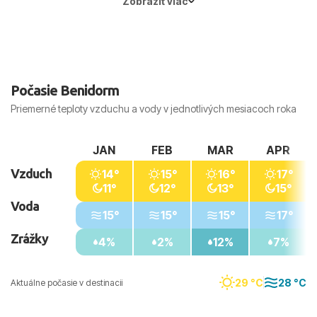
Zobraziť viac
Hlavné mesto:
Madrid
Počasie Benidorm
Priemerné teploty vzduchu a vody v jednotlivých mesiacoch roka
JAN
FEB
MAR
APR
Vzduch
14°
15°
16°
17°
11°
12°
13°
15°
Voda
15°
15°
15°
17°
Zrážky
4%
2%
12%
7%
29 °C
28 °C
Aktuálne počasie v destinacii