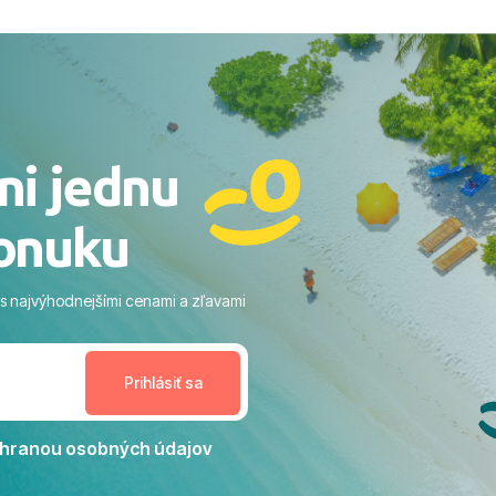
ovaní sme boli v hoteli TUI
acaranda a bola to trefa do
o nás dostalo najviac: ​Skvelé
rsonál: Vždy usmievaví,
rostliví ľudia. ​Gastro zážitok:
stré a čerstvé jedlo počas
ni jednu
​Areál a pláž: Nádherné, čisté
 veľa zelene a udržiavaná pláž
onuku
m vstupom do mora a teple
ram: Skvelé animácie a
ivity, pri ktorých sa človek ani
 s najvýhodnejšími cenami a zľavami
enudil, no zároveň bol
estoru na dokonalý relax. ​
nceláriu Travelco aj hotel TUI
Jacaranda môžeme s čistým
dporučiť každému, kto hľadá
ú dovolenku na vysokej
hranou osobných údajov
tko bolo zabezpečené na