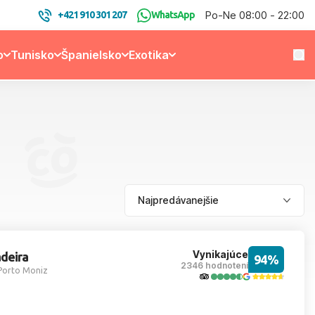
Po-Ne 08:00 - 22:00
+421 910 301 207
WhatsApp
o
Tunisko
Španielsko
Exotika
Vynikajúce
deira
94%
2346 hodnotení
Porto Moniz