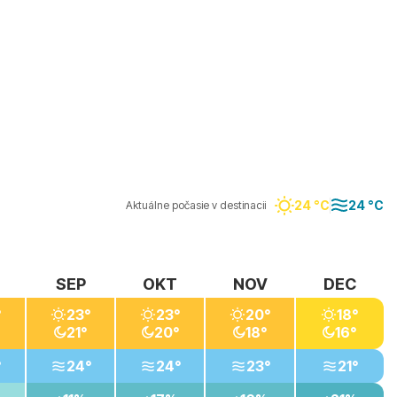
24 °C
24 °C
Aktuálne počasie v destinacii
SEP
OKT
NOV
DEC
°
23°
23°
20°
18°
21°
20°
18°
16°
°
24°
24°
23°
21°