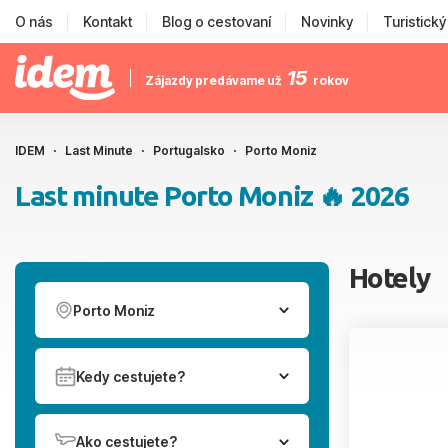
O nás
Kontakt
Blog o cestovaní
Novinky
Turistick
15
Zájazdy predávame už
rokov
IDEM
Last Minute
Portugalsko
Porto Moniz
Last minute Porto Moniz 🔥 2026
Hotely
Porto Moniz
Kedy cestujete?
Ako cestujete?