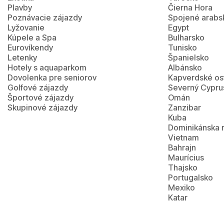
Plavby
Čierna Hora
Poznávacie zájazdy
Spojené arabs
Lyžovanie
Egypt
Kúpele a Spa
Bulharsko
Eurovíkendy
Tunisko
Letenky
Španielsko
Hotely s aquaparkom
Albánsko
Dovolenka pre seniorov
Kapverdské os
Golfové zájazdy
Severný Cypru
Športové zájazdy
Omán
Skupinové zájazdy
Zanzibar
Kuba
Dominikánska 
Vietnam
Bahrajn
Maurícius
Thajsko
Portugalsko
Mexiko
Katar