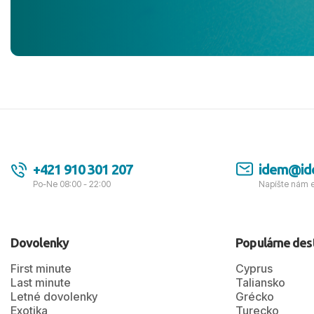
jednotku s h
tešíme, kam
Ďakujeme za
pozdravom 
spokojných k
+421 910 301 207
idem@id
Po-Ne 08:00 - 22:00
Napíšte nám 
Dovolenky
Populárne des
First minute
Cyprus
Last minute
Taliansko
Letné dovolenky
Grécko
Exotika
Turecko