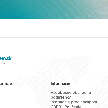
viezdičkou. ​Už teraz sa
 s nami vyrazíte nabudúce!
 skvelé spomienky. ​S
a prianím mnohých ďalších
lientov, Juraj s rodinou.
em.sk
email
tinácie
Informácie
Všeobecné obchodné
podmienky
Informácie pred nákupom
GDPR - Poučenie