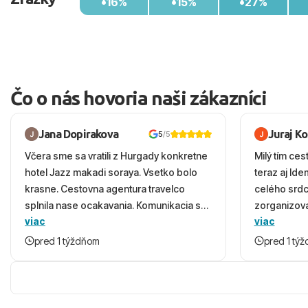
16%
15%
27%
Čo o nás hovoria naši zákazníci
Jana Dopirakova
Juraj K
5
/5
Včera sme sa vratili z Hurgady konkretne
Milý tím ces
hotel Jazz makadi soraya. Vsetko bolo
teraz aj Id
krasne. Cestovna agentura travelco
celého srd
splnila nase ocakavania. Komunikacia s
zorganizova
viac
viac
panom Michalinom uzasna a napomocna.
dovolenky 
Vsetko vysvetlil aj vo vecernych hodinach
prežili nád
pred 1 týždňom
pred 1 tý
zaco sa ospravedlnujem. Hotel krasny,
ešte dlho s
cisty. Sluzby top. Strava, prostredie,
prebehlo ab
more, snorchlovanie. Dakujeme velmi
prvotného v
pekne S pozdravom
komunikáciu