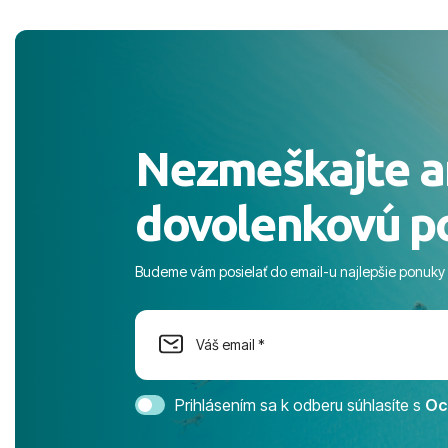
pobyt. ​Ubyt
Magic Life J
čierneho! ​Č
služby a pe
ochotní a sta
Výborné, pe
Nezmeškajte a
celého dňa. 
prostredie,
dovolenkovú p
s pozvoľný
more. ​Prog
športové akt
Budeme vám posielať do email-u najlepšie ponuky
na moment n
dostatok pri
Cestovnú ka
Magic Life 
svedomím o
bezstarostn
Prihlásením sa k odberu súhlasíte s
Oc
úrovni. Vše