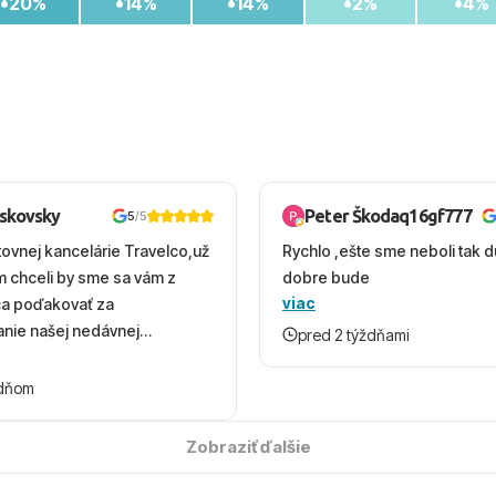
20%
14%
14%
2%
4%
oskovsky
Peter Škodaq16gf777
5
/5
tovnej kancelárie Travelco,už
Rychlo ,ešte sme neboli tak d
em chceli by sme sa vám z
dobre bude
viac
ca poďakovať za
nie našej nedávnej
pred 2 týždňami
v Turecku. Vďaka vám sme
herný čas, na ktorý budeme
ždňom
 úsmevom spomínať. ​Všetko
solútne hladko – od
Zobraziť ďalšie
ýberu zájazdu, cez ochotnú
, až po samotný transfer a