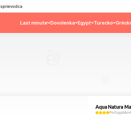
ý sprievodca
Last minute
Dovolenka
Egypt
Turecko
Gréck
Aqua Natura Ma
Portugalsko