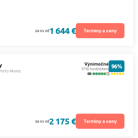
1 644 €
Termíny a ceny
za os. od
Výnimočné
y
96%
1710 hodnotení
Porto Moniz
2 175 €
Termíny a ceny
za os. od