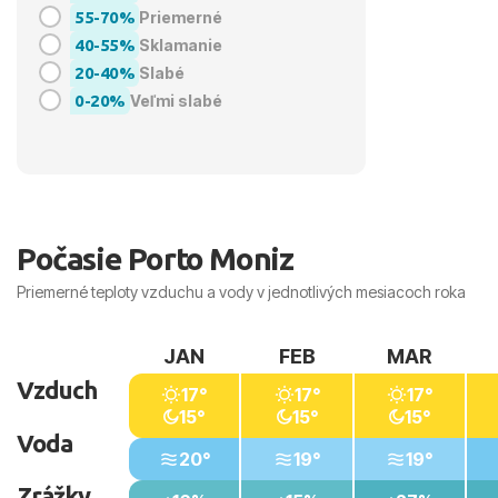
55-70%
Priemerné
40-55%
Sklamanie
20-40%
Slabé
0-20%
Veľmi slabé
Počasie Porto Moniz
Priemerné teploty vzduchu a vody v jednotlivých mesiacoch roka
JAN
FEB
MAR
Vzduch
17°
17°
17°
15°
15°
15°
Voda
20°
19°
19°
Zrážky