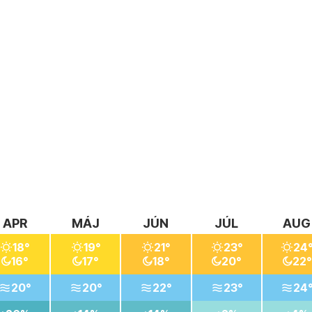
APR
MÁJ
JÚN
JÚL
AUG
18°
19°
21°
23°
24
16°
17°
18°
20°
22°
20°
20°
22°
23°
24