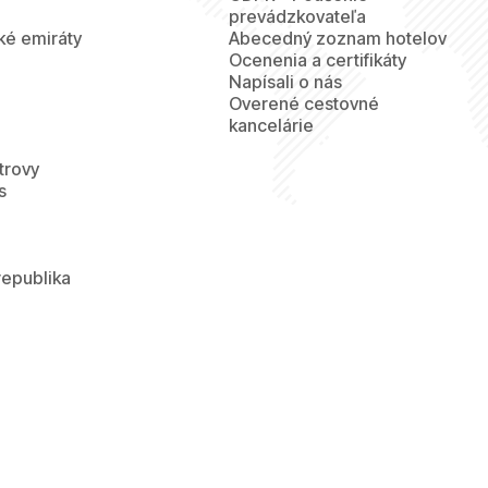
prevádzkovateľa
ké emiráty
Abecedný zoznam hotelov
Ocenenia a certifikáty
Napísali o nás
Overené cestovné
kancelárie
trovy
s
republika