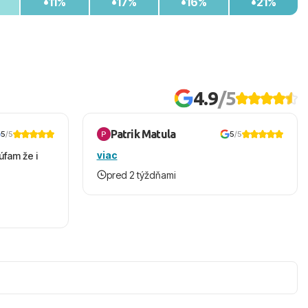
11%
17%
16%
21%
4.9
/5
Patrik Matula
5
/5
5
/5
viac
úfam že i
pred 2 týždňami