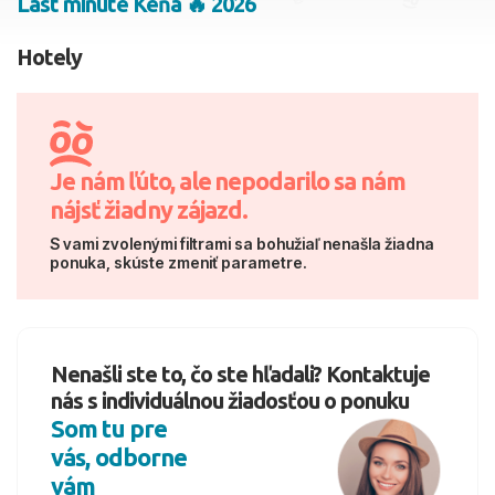
Last minute Keňa 🔥 2026
2 dospelí, 0 deti
Hotely
Skyť
Je nám ľúto, ale nepodarilo sa nám
nájsť žiadny zájazd.
S vami zvolenými filtrami sa bohužiaľ nenašla žiadna
ponuka, skúste zmeniť parametre.
Nenašli ste to, čo ste hľadali? Kontaktuje
nás s individuálnou žiadosťou o ponuku
Som tu pre
vás, odborne
vám