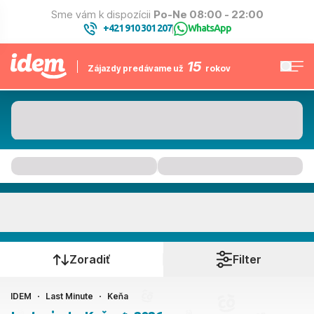
Sme vám k dispozícii
Po-Ne 08:00 - 22:00
+421 910 301 207
WhatsApp
|
15
Zájazdy predávame už
rokov
Keňa
Kedy cestujete?
Zoradiť
Filter
IDEM
Last Minute
Keňa
Ako cestujete?