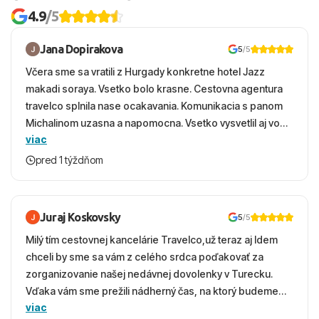
4.9
/5
Jana Dopirakova
5
/5
Včera sme sa vratili z Hurgady konkretne hotel Jazz
makadi soraya. Vsetko bolo krasne. Cestovna agentura
travelco splnila nase ocakavania. Komunikacia s panom
Michalinom uzasna a napomocna. Vsetko vysvetlil aj vo
viac
vecernych hodinach zaco sa ospravedlnujem. Hotel
krasny, cisty. Sluzby top. Strava, prostredie, more,
pred 1 týždňom
snorchlovanie. Dakujeme velmi pekne S pozdravom
Juraj Koskovsky
5
/5
Milý tím cestovnej kancelárie Travelco,už teraz aj Idem
chceli by sme sa vám z celého srdca poďakovať za
zorganizovanie našej nedávnej dovolenky v Turecku.
Vďaka vám sme prežili nádherný čas, na ktorý budeme
viac
ešte dlho s úsmevom spomínať. ​Všetko prebehlo