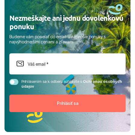
Nezmeškajte ani jednu dovolenkovú
ponuku
Budeme vám posielať do email-u najlepšie ponuky s
najvýhodnejšími cenami a zľavami
Prihlásením sa k odberu súhlasíte s
Ochranou osobných
údajov