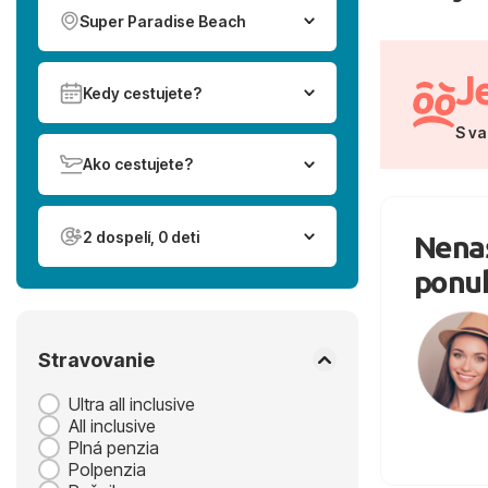
Super Paradise Beach
J
Kedy cestujete?
S va
Ako cestujete?
2 dospelí, 0 deti
Nenaš
ponu
Stravovanie
Ultra all inclusive
All inclusive
Plná penzia
Polpenzia