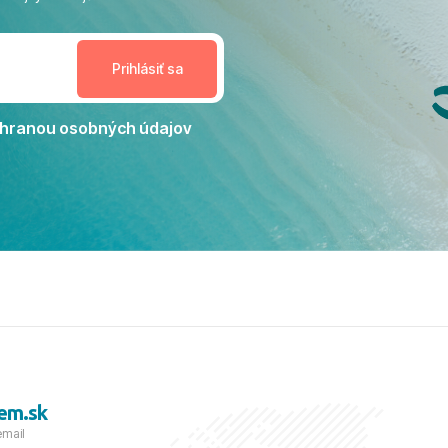
enudil, no zároveň bol
estoru na dokonalý relax. ​
nceláriu Travelco aj hotel TUI
Jacaranda môžeme s čistým
dporučiť každému, kto hľadá
ú dovolenku na vysokej
hranou osobných údajov
tko bolo zabezpečené na
viezdičkou. ​Už teraz sa
 s nami vyrazíte nabudúce!
 skvelé spomienky. ​S
a prianím mnohých ďalších
lientov, Juraj s rodinou.
em.sk
email