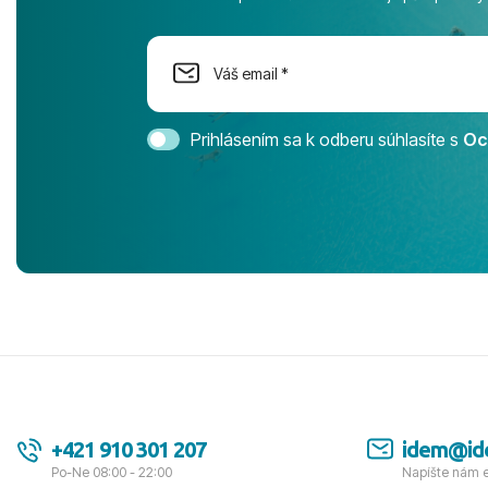
na moment n
dostatok pri
Cestovnú ka
Magic Life 
svedomím o
bezstarostn
Prihlásením sa k odberu súhlasíte s
Oc
úrovni. Vše
jednotku s h
tešíme, kam
Ďakujeme za
pozdravom 
spokojných k
+421 910 301 207
idem@id
Po-Ne 08:00 - 22:00
Napíšte nám 