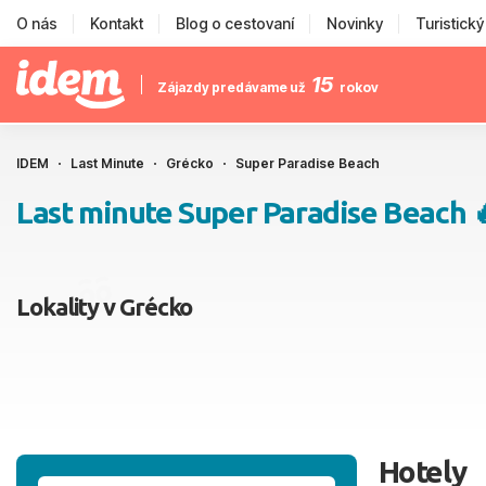
O nás
Kontakt
Blog o cestovaní
Novinky
Turistick
15
Zájazdy predávame už
rokov
IDEM
Last Minute
Grécko
Super Paradise Beach
Last minute Super Paradise Beach 
Lokality v Grécko
Hotely