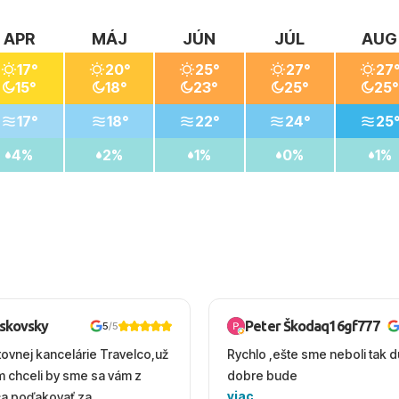
APR
MÁJ
JÚN
JÚL
AUG
17°
20°
25°
27°
27
15°
18°
23°
25°
25°
17°
18°
22°
24°
25
4%
2%
1%
0%
1%
oskovsky
Peter Škodaq16gf777
5
/5
tovnej kancelárie Travelco,už
Rychlo ,ešte sme neboli tak d
em chceli by sme sa vám z
dobre bude
viac
ca poďakovať za