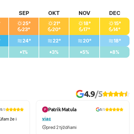
SEP
OKT
NOV
DEC
°
25°
21°
18°
15°
23°
20°
17°
14°
°
24°
22°
20°
18°
1%
3%
5%
8%
4.9
/5
Patrik Matula
5
/5
5
/5
viac
úfam že i
pred 2 týždňami