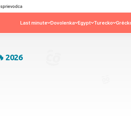
ý sprievodca
Last minute
Dovolenka
Egypt
Turecko
Gréck
🔥 2026