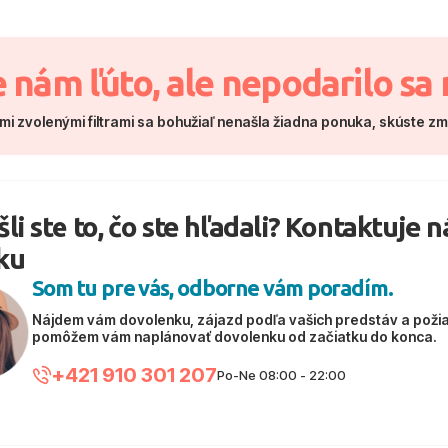
e nám ľúto, ale nepodarilo sa 
mi zvolenými filtrami sa bohužiaľ nenašla žiadna ponuka, skúste z
li ste to, čo ste hľadali? Kontaktuje 
ku
Som tu pre vás, odborne vám poradím.
Nájdem vám dovolenku, zájazd podľa vašich predstáv a poži
pomôžem vám naplánovať dovolenku od začiatku do konca.
+421 910 301 207
Po-Ne 08:00 - 22:00