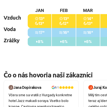
JAN
FEB
MAR
Vzduch
13°
13°
14°
13°
12°
13°
Voda
17°
16°
16°
Zrážky
8%
6%
6%
Čo o nás hovoria naši zákazníci
Jana Dopirakova
Juraj K
5
/5
Včera sme sa vratili z Hurgady konkretne
Milý tím ces
hotel Jazz makadi soraya. Vsetko bolo
teraz aj Id
krasne. Cestovna agentura travelco
celého srd