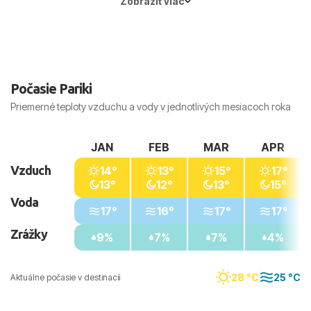
Zobraziť viac
Hlavné mesto:
Atény
Počasie Pariki
Priemerné teploty vzduchu a vody v jednotlivých mesiacoch roka
JAN
FEB
MAR
APR
Vzduch
14°
13°
15°
17°
13°
12°
13°
15°
Voda
17°
16°
17°
17°
Zrážky
9%
7%
7%
4%
28 °C
25 °C
Aktuálne počasie v destinacii