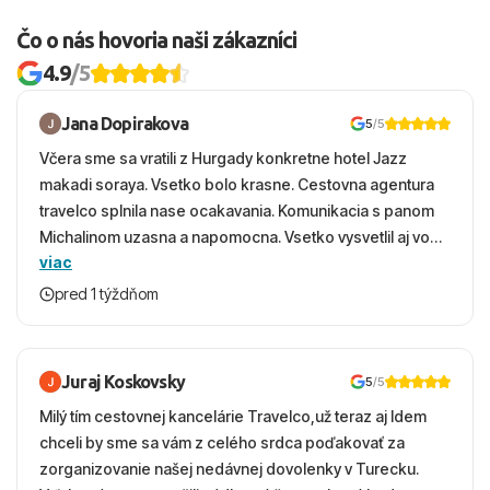
Čo o nás hovoria naši zákazníci
4.9
/5
Jana Dopirakova
5
/5
Včera sme sa vratili z Hurgady konkretne hotel Jazz
makadi soraya. Vsetko bolo krasne. Cestovna agentura
travelco splnila nase ocakavania. Komunikacia s panom
Michalinom uzasna a napomocna. Vsetko vysvetlil aj vo
viac
vecernych hodinach zaco sa ospravedlnujem. Hotel
krasny, cisty. Sluzby top. Strava, prostredie, more,
pred 1 týždňom
snorchlovanie. Dakujeme velmi pekne S pozdravom
Juraj Koskovsky
5
/5
Milý tím cestovnej kancelárie Travelco,už teraz aj Idem
chceli by sme sa vám z celého srdca poďakovať za
zorganizovanie našej nedávnej dovolenky v Turecku.