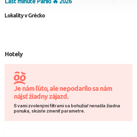
Last minute Pariki 🔥 2026
2 dospelí, 0 deti
Lokality v Grécko
Skyť
Hotely
Je nám ľúto, ale nepodarilo sa nám
nájsť žiadny zájazd.
S vami zvolenými filtrami sa bohužiaľ nenašla žiadna
ponuka, skúste zmeniť parametre.