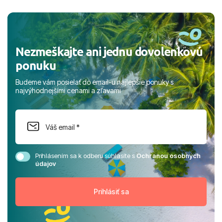
a prianím mnohých ďalších spokojných klientov, Juraj s
rodinou.
Nezmeškajte ani jednu dovolenkovú
ponuku
Budeme vám posielať do email-u najlepšie ponuky s
najvýhodnejšími cenami a zľavami
Prihlásením sa k odberu súhlasíte s
Ochranou osobných
údajov