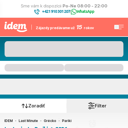
Sme vám k dispozícii
Po-Ne 08:00 - 22:00
+421 910 301 207
WhatsApp
|
15
Zájazdy predávame už
rokov
Pariki
Kedy cestujete?
Zoradiť
Filter
IDEM
Last Minute
Grécko
Pariki
Ako cestujete?