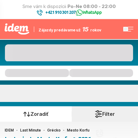
Sme vám k dispozícii
Po-Ne 08:00 - 22:00
+421 910 301 207
WhatsApp
|
15
Zájazdy predávame už
rokov
Mesto Korfu
Kedy cestujete?
Zoradiť
Filter
IDEM
Last Minute
Grécko
Mesto Korfu
Ako cestujete?