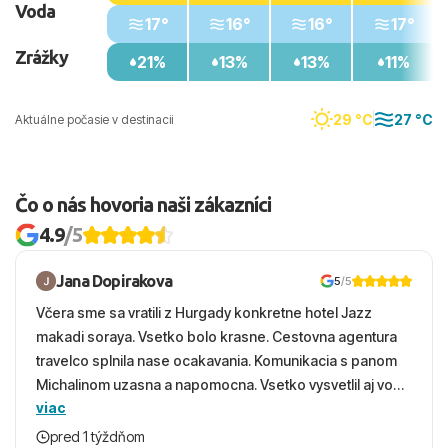
Voda
17°
16°
16°
17°
Zrážky
21%
13%
13%
11%
29 °C
27 °C
Aktuálne počasie v destinacii
Čo o nás hovoria naši zákazníci
4.9
/5
Jana Dopirakova
5
/5
Včera sme sa vratili z Hurgady konkretne hotel Jazz
makadi soraya. Vsetko bolo krasne. Cestovna agentura
travelco splnila nase ocakavania. Komunikacia s panom
Michalinom uzasna a napomocna. Vsetko vysvetlil aj vo
viac
vecernych hodinach zaco sa ospravedlnujem. Hotel
krasny, cisty. Sluzby top. Strava, prostredie, more,
pred 1 týždňom