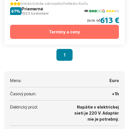
Grécko
Grécke ostrovy
Korfu
Mesto Korfu
Priemerné
67%
1923 hodnotení
613 €
za os. od
Termíny a ceny
1
Mena:
Euro
Časový posun:
+1h
Elektrický prúd:
Napätie v elektrickej
sieti je 220 V.
Adaptér
nie je potrebný.