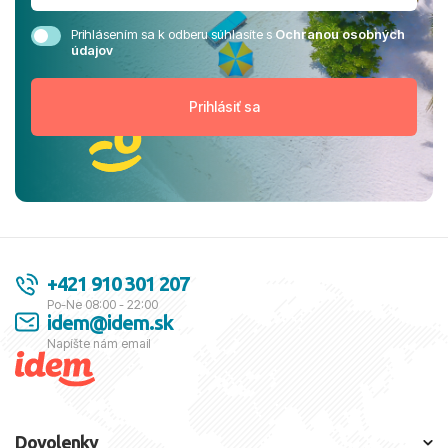
Prihlásením sa k odberu súhlasíte s
Ochranou osobných
údajov
+421 910 301 207
Po-Ne 08:00 - 22:00
idem@idem.sk
Napíšte nám email
Dovolenky