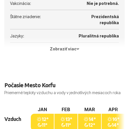
Vakcinácia:
Nie je potrebná.
Štátne zriadenie:
Prezidentská
republika
Jazyky:
Pluralitná republika
Zobraziť viac
Hlavné mesto:
Atény
Počasie Mesto Korfu
Priemerné teploty vzduchu a vody v jednotlivých mesiacoch roka
JAN
FEB
MAR
APR
Vzduch
12°
13°
14°
16°
11°
11°
12°
14°