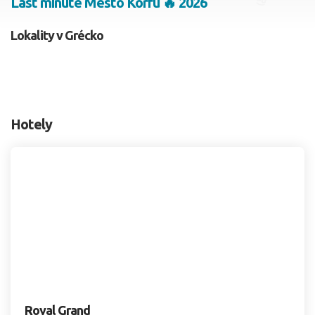
Last minute Mesto Korfu 🔥 2026
2 dospelí, 0 deti
Lokality v Grécko
Skyť
Hotely
Royal Grand