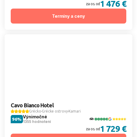
1 476 €
za os. od
Termíny a ceny
Cavo Bianco Hotel
Grécko
Grécke ostrovy
Kamari
Výnimočné
96%
1355 hodnotení
1 729 €
za os. od