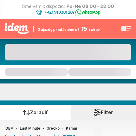
Sme vám k dispozícii
Po-Ne 08:00 - 22:00
+421 910 301 207
WhatsApp
|
15
Zájazdy predávame už
rokov
Kamari
Kedy cestujete?
Zoradiť
Filter
IDEM
Last Minute
Grécko
Kamari
Ako cestujete?