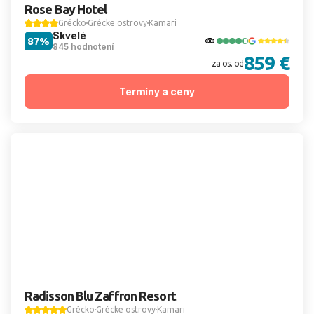
Rose Bay Hotel
Grécko
Grécke ostrovy
Kamari
Skvelé
87%
845 hodnotení
859 €
za os. od
Termíny a ceny
Radisson Blu Zaffron Resort
Grécko
Grécke ostrovy
Kamari