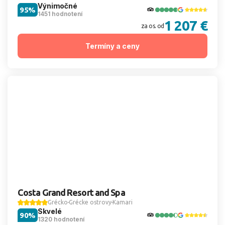
Výnimočné
95%
1451 hodnotení
1 207 €
za os. od
Termíny a ceny
Costa Grand Resort and Spa
Grécko
Grécke ostrovy
Kamari
Skvelé
90%
1320 hodnotení