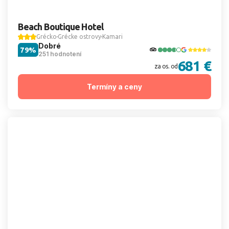
Beach Boutique Hotel
Grécko
Grécke ostrovy
Kamari
Dobré
79%
251 hodnotení
681 €
za os. od
Termíny a ceny