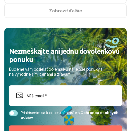
na vysokej úrovni. Všetko bolo zabezpečené na jednotku
s hviezdičkou. ​Už teraz sa tešíme, kam s nami vyrazíte
Zobraziť ďalšie
nabudúce! Ďakujeme za skvelé spomienky. ​S pozdravom
a prianím mnohých ďalších spokojných klientov, Juraj s
rodinou.
Nezmeškajte ani jednu dovolenkovú
ponuku
Budeme vám posielať do email-u najlepšie ponuky s
najvýhodnejšími cenami a zľavami
Prihlásením sa k odberu súhlasíte s
Ochranou osobných
údajov