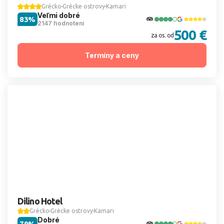
Grécko
Grécke ostrovy
Kamari
Veľmi dobré
83%
2147 hodnotení
500 €
za os. od
Termíny a ceny
Dilino Hotel
Grécko
Grécke ostrovy
Kamari
Dobré
79%