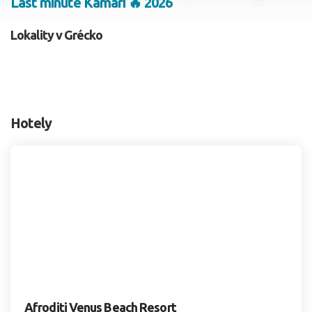
Last minute Kamari 🔥 2026
2 dospelí, 0 deti
Lokality v Grécko
Skyť
Hotely
Afroditi Venus Beach Resort