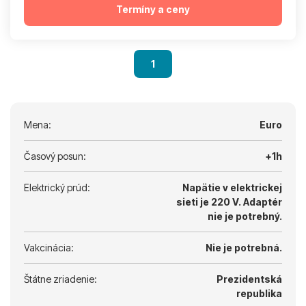
Termíny a ceny
1
Mena:
Euro
Časový posun:
+1h
Elektrický prúd:
Napätie v elektrickej
sieti je 220 V.
Adaptér
nie je potrebný.
Vakcinácia:
Nie je potrebná.
Štátne zriadenie:
Prezidentská
republika