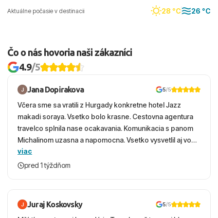
28 °C
26 °C
Aktuálne počasie v destinacii
Čo o nás hovoria naši zákazníci
4.9
/5
Jana Dopirakova
5
/5
Včera sme sa vratili z Hurgady konkretne hotel Jazz
makadi soraya. Vsetko bolo krasne. Cestovna agentura
travelco splnila nase ocakavania. Komunikacia s panom
Michalinom uzasna a napomocna. Vsetko vysvetlil aj vo
viac
vecernych hodinach zaco sa ospravedlnujem. Hotel
krasny, cisty. Sluzby top. Strava, prostredie, more,
pred 1 týždňom
snorchlovanie. Dakujeme velmi pekne S pozdravom
Juraj Koskovsky
5
/5