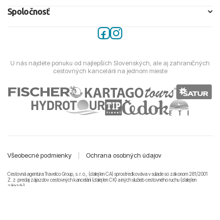
Spoločnosť
U nás nájdete ponuku od najlepších Slovenských, ale aj zahraničných
cestovných kancelárií na jednom mieste
Všeobecné podmienky
|
Ochrana osobných údajov
Cestovná agentúra Travelco Group, s. r. o., (ďalej len CA) sprostredkováva v súlade so zákonom 281/2001
Z. z. predaj zájazdov cestovných kancelárii (ďalej len CK) a iných služieb cestovného ruchu (ďalej len
zájazdy).
© 2011-2026 Travelco Group, s. r. o. Všetky práva vyhradené.