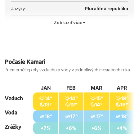
Jazyky:
Pluralitná republika
Zobraziť viac
Hlavné mesto:
Atény
Počasie Kamari
Priemerné teploty vzduchu a vody v jednotlivých mesiacoch roka
JAN
FEB
MAR
APR
Vzduch
14°
14°
15°
18°
13°
13°
14°
16°
Voda
18°
17°
17°
18°
Zrážky
7%
6%
6%
4%