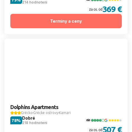
214 hodnotení
369 €
za os. od
Termíny a ceny
Dolphins Apartments
Grécko
Grécke ostrovy
Kamari
Dobré
78%
218 hodnotení
507 €
za os. od