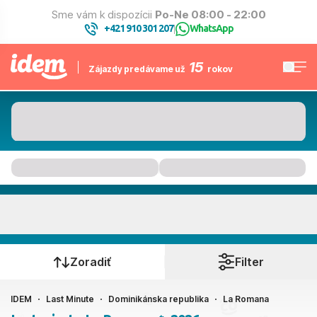
Sme vám k dispozícii
Po-Ne 08:00 - 22:00
+421 910 301 207
WhatsApp
|
15
Zájazdy predávame už
rokov
La Romana
Kedy cestujete?
Zoradiť
Filter
IDEM
Last Minute
Dominikánska republika
La Romana
Ako cestujete?