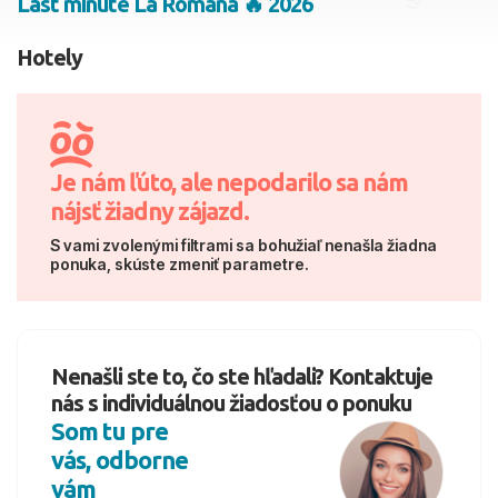
Last minute La Romana 🔥 2026
2 dospelí, 0 deti
Hotely
Skyť
Je nám ľúto, ale nepodarilo sa nám
nájsť žiadny zájazd.
S vami zvolenými filtrami sa bohužiaľ nenašla žiadna
ponuka, skúste zmeniť parametre.
Nenašli ste to, čo ste hľadali? Kontaktuje
nás s individuálnou žiadosťou o ponuku
Som tu pre
vás, odborne
vám