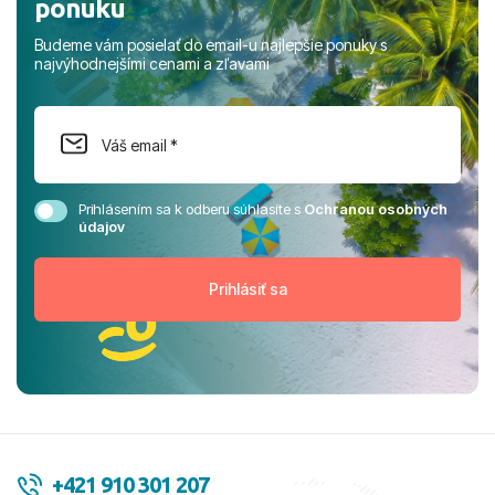
ponuku
Budeme vám posielať do email-u najlepšie ponuky s
najvýhodnejšími cenami a zľavami
Prihlásením sa k odberu súhlasíte s
Ochranou osobných
údajov
+421 910 301 207