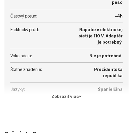
peso
Časový posun:
-4h
Elektrický prúd:
Napätie v elektrickej
sieti je 110 V.
Adaptér
je potrebný.
Vakcinácia:
Nie je potrebná.
Štátne zriadenie:
Prezidentská
republika
Jazyky:
Španielčina
Zobraziť viac
Hlavné mesto:
Santo Domingo