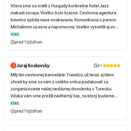
Včera sme sa vratili z Hurgady konkretne hotel Jazz
makadi soraya. Vsetko bolo krasne. Cestovna agentura
travelco splnila nase ocakavania. Komunikacia s panom
Michalinom uzasna a napomocna. Vsetko vysvetlil aj vo
viac
vecernych hodinach zaco sa ospravedlnujem. Hotel
krasny, cisty. Sluzby top. Strava, prostredie, more,
pred 1 týždňom
snorchlovanie. Dakujeme velmi pekne S pozdravom
Juraj Koskovsky
5
/5
Milý tím cestovnej kancelárie Travelco,už teraz aj Idem
chceli by sme sa vám z celého srdca poďakovať za
zorganizovanie našej nedávnej dovolenky v Turecku.
Vďaka vám sme prežili nádherný čas, na ktorý budeme
viac
ešte dlho s úsmevom spomínať. ​Všetko prebehlo
absolútne hladko – od prvotného výberu zájazdu, cez
pred 1 týždňom
ochotnú komunikáciu, až po samotný transfer a pobyt. ​
Ubytovaní sme boli v hoteli TUI Magic Life Jacaranda a
bola to trefa do čierneho! ​Čo nás dostalo najviac: ​Skvelé