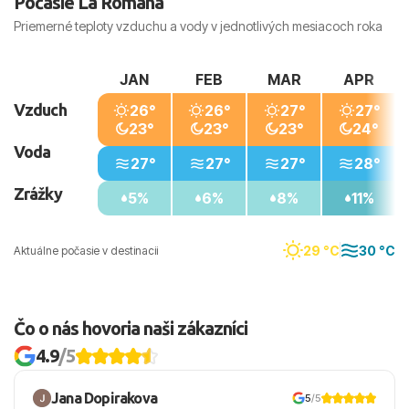
Počasie La Romana
Priemerné teploty vzduchu a vody v jednotlivých mesiacoch roka
JAN
FEB
MAR
APR
Vzduch
26°
26°
27°
27°
23°
23°
23°
24°
Voda
27°
27°
27°
28°
Zrážky
5%
6%
8%
11%
29 °C
30 °C
Aktuálne počasie v destinacii
Čo o nás hovoria naši zákazníci
4.9
/5
Jana Dopirakova
5
/5