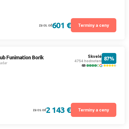
601 €
Termíny a ceny
za os. od
Skvelé
lub Funimation Borik
87%
4754 hodnotení
adar
2 143 €
Termíny a ceny
za os. od