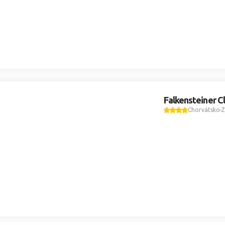
Falkensteiner C
Chorvátsko
Z