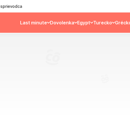
ý sprievodca
Last minute
Dovolenka
Egypt
Turecko
Gréck