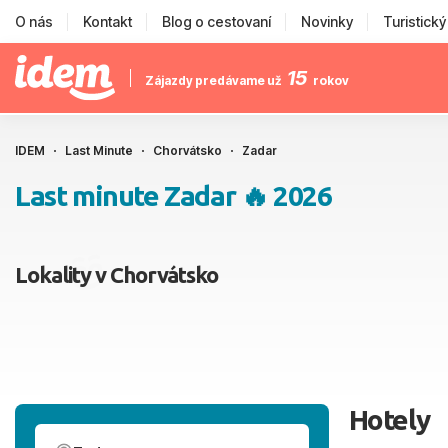
O nás
Kontakt
Blog o cestovaní
Novinky
Turistick
15
Zájazdy predávame už
rokov
IDEM
Last Minute
Chorvátsko
Zadar
Last minute Zadar 🔥 2026
Lokality v Chorvátsko
Hotely