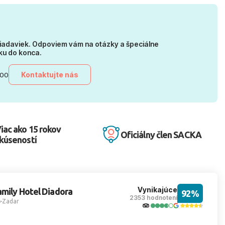
iadaviek. Odpoviem vám na otázky a špeciálne
ku do konca.
Kontaktujte nás
:00
iac ako 15 rokov
Oficiálny člen SACKA
kúseností
Vynikajúce
amily Hotel Diadora
92%
2353 hodnotení
o
Zadar