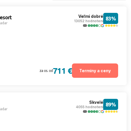
Veľmi dobré
esort
83%
13052 hodnotení
adar
711 €
Termíny a ceny
za os. od
Skvelé
89%
4055 hodnotení
adar