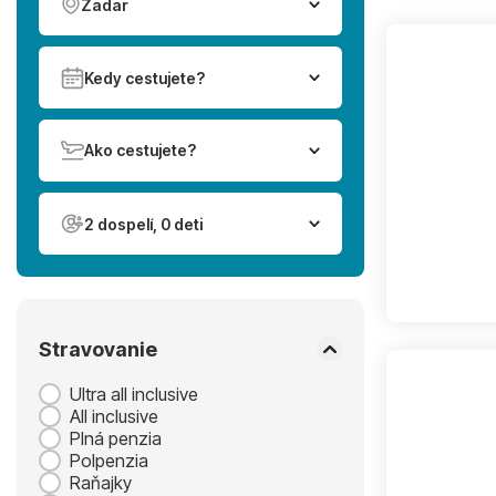
Zadar
Kedy cestujete?
Ako cestujete?
2 dospelí, 0 deti
Stravovanie
Ultra all inclusive
All inclusive
Plná penzia
Polpenzia
Raňajky