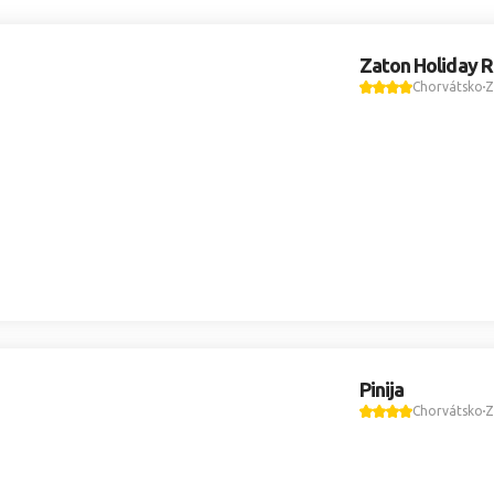
Zaton Holiday R
Chorvátsko
Z
Pinija
Chorvátsko
Z