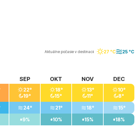
27 °C
25 °C
Aktuálne počasie v destinacii
SEP
OKT
NOV
DEC
°
22°
18°
13°
10°
19°
15°
11°
8°
°
24°
21°
18°
15°
9%
10%
15%
18%