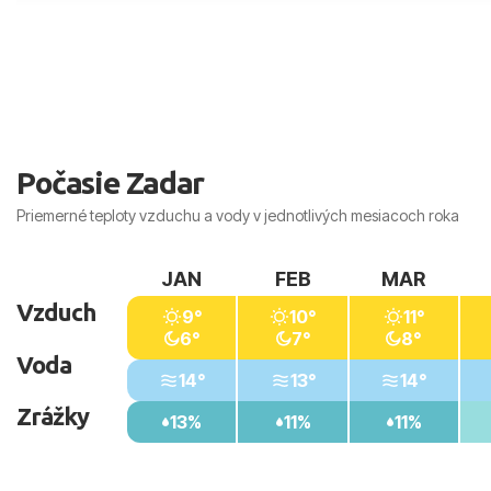
Počasie Zadar
Priemerné teploty vzduchu a vody v jednotlivých mesiacoch roka
JAN
FEB
MAR
Vzduch
9°
10°
11°
6°
7°
8°
Voda
14°
13°
14°
Zrážky
13%
11%
11%