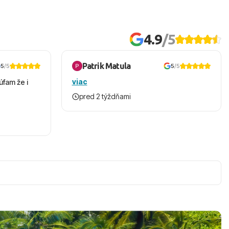
4.9
/5
Patrik Matula
5
/5
5
/5
viac
úfam že i
pred 2 týždňami