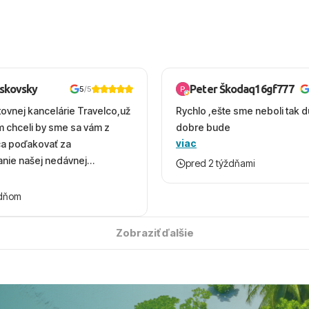
oskovsky
Peter Škodaq16gf777
5
/5
tovnej kancelárie Travelco,už
Rychlo ,ešte sme neboli tak d
em chceli by sme sa vám z
dobre bude
viac
ca poďakovať za
nie našej nedávnej
pred 2 týždňami
v Turecku. Vďaka vám sme
herný čas, na ktorý budeme
ždňom
 úsmevom spomínať. ​Všetko
solútne hladko – od
Zobraziť ďalšie
ýberu zájazdu, cez ochotnú
, až po samotný transfer a
ovaní sme boli v hoteli TUI
acaranda a bola to trefa do