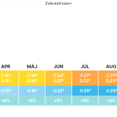
Zobraziť viac
APR
MÁJ
JÚN
JÚL
AUG
14°
19°
24°
27°
27
11°
16°
21°
23°
23°
15°
18°
22°
25°
25
9%
9%
5%
3%
5%