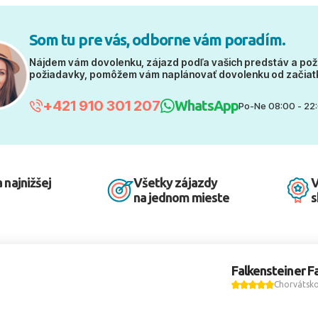
Som tu pre vás, odborne vám poradím.
Nájdem vám dovolenku, zájazd podľa vašich predstáv a pož
požiadavky, pomôžem vám naplánovať dovolenku od začiat
+421 910 301 207
WhatsApp
Po-Ne 08:00 - 22
 najnižšej
Všetky zájazdy
V
na jednom mieste
s
Falkensteiner F
Chorvátsk