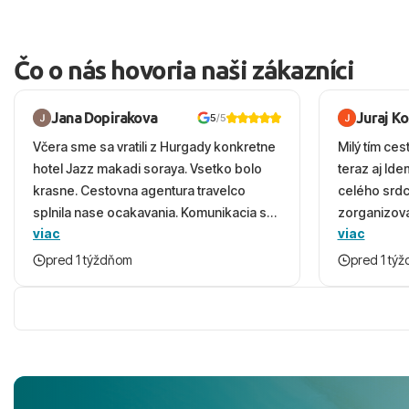
Čo o nás hovoria naši zákazníci
Jana Dopirakova
Juraj K
5
/5
Včera sme sa vratili z Hurgady konkretne
Milý tím ces
hotel Jazz makadi soraya. Vsetko bolo
teraz aj Id
krasne. Cestovna agentura travelco
celého srd
splnila nase ocakavania. Komunikacia s
zorganizova
viac
viac
panom Michalinom uzasna a napomocna.
dovolenky 
Vsetko vysvetlil aj vo vecernych hodinach
prežili nád
pred 1 týždňom
pred 1 tý
zaco sa ospravedlnujem. Hotel krasny,
ešte dlho s
cisty. Sluzby top. Strava, prostredie,
prebehlo ab
more, snorchlovanie. Dakujeme velmi
prvotného v
pekne S pozdravom
komunikáciu
pobyt. ​Ubyt
Magic Life J