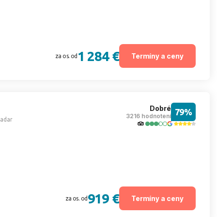
1 284 €
Termíny a ceny
za os. od
Dobré
79%
3216 hodnotení
adar
919 €
Termíny a ceny
za os. od