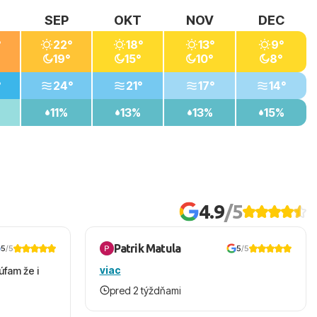
SEP
OKT
NOV
DEC
°
22°
18°
13°
9°
19°
15°
10°
8°
°
24°
21°
17°
14°
11%
13%
13%
15%
4.9
/5
Patrik Matula
5
/5
5
/5
viac
úfam že i
pred 2 týždňami