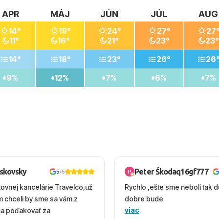
APR
MÁJ
JÚN
JÚL
AUG
14°
19°
24°
27°
27
11°
16°
21°
23°
23°
14°
18°
23°
26°
26
9%
12%
7%
6%
7%
oskovsky
Peter Škodaq16gf777
5
/5
tovnej kancelárie Travelco,už
Rychlo ,ešte sme neboli tak d
em chceli by sme sa vám z
dobre bude
viac
ca poďakovať za