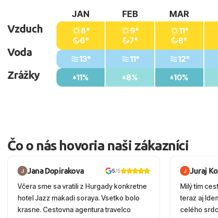
JAN
FEB
MAR
Vzduch
8°
9°
11°
6°
7°
8°
Voda
13°
11°
12°
Zrážky
11%
8%
10%
Čo o nás hovoria naši zákazníci
Jana Dopirakova
Juraj K
5
/5
Včera sme sa vratili z Hurgady konkretne
Milý tím ces
hotel Jazz makadi soraya. Vsetko bolo
teraz aj Id
krasne. Cestovna agentura travelco
celého srd