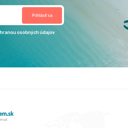
estoru na dokonalý relax. ​
nceláriu Travelco aj hotel TUI
Jacaranda môžeme s čistým
dporučiť každému, kto hľadá
ú dovolenku na vysokej
hranou osobných údajov
tko bolo zabezpečené na
viezdičkou. ​Už teraz sa
 s nami vyrazíte nabudúce!
 skvelé spomienky. ​S
a prianím mnohých ďalších
lientov, Juraj s rodinou.
em.sk
email