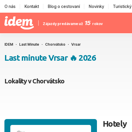
O nás
Kontakt
Blog o cestovaní
Novinky
Turistick
15
Zájazdy predávame už
rokov
IDEM
Last Minute
Chorvátsko
Vrsar
Last minute Vrsar 🔥 2026
Lokality v Chorvátsko
Hotely