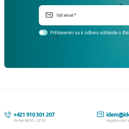
dostatok pri
Cestovnú ka
Magic Life 
svedomím o
bezstarostn
Prihlásením sa k odberu súhlasíte s
Oc
úrovni. Vše
jednotku s h
tešíme, kam
Ďakujeme za
pozdravom 
spokojných k
+421 910 301 207
idem@id
Po-Ne 08:00 - 22:00
Napíšte nám 