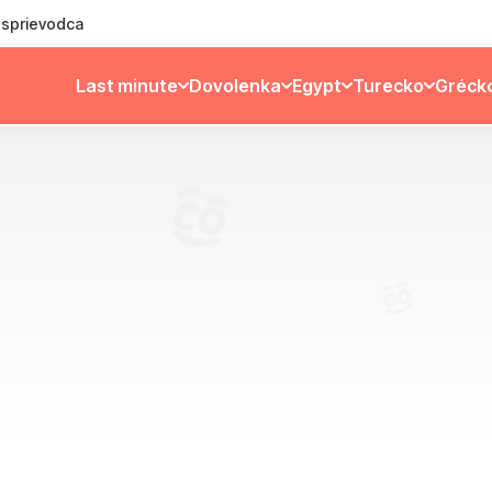
ý sprievodca
Last minute
Dovolenka
Egypt
Turecko
Gréck