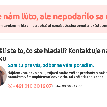
e nám ľúto, ale nepodarilo sa 
mi zvolenými filtrami sa bohužiaľ nenašla žiadna ponuka, skúste z
li ste to, čo ste hľadali? Kontaktuje 
ku
Som tu pre vás, odborne vám poradím.
Nájdem vám dovolenku, zájazd podľa vašich predstáv a poži
pomôžem vám naplánovať dovolenku od začiatku do konca.
+421 910 301 207
Po-Ne 08:00 - 22:00