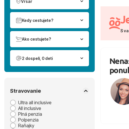
Vrsar
J
Kedy cestujete?
S va
Ako cestujete?
2 dospelí, 0 deti
Nenaš
ponu
Stravovanie
Ultra all inclusive
All inclusive
Plná penzia
Polpenzia
Raňajky