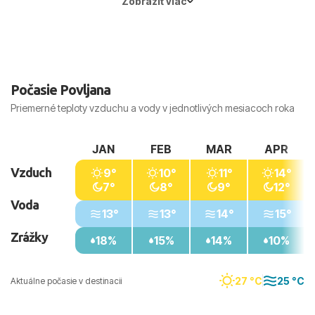
Zobraziť viac
Počasie Povljana
Priemerné teploty vzduchu a vody v jednotlivých mesiacoch roka
JAN
FEB
MAR
APR
Vzduch
9°
10°
11°
14°
7°
8°
9°
12°
Voda
13°
13°
14°
15°
Zrážky
18%
15%
14%
10%
27 °C
25 °C
Aktuálne počasie v destinacii