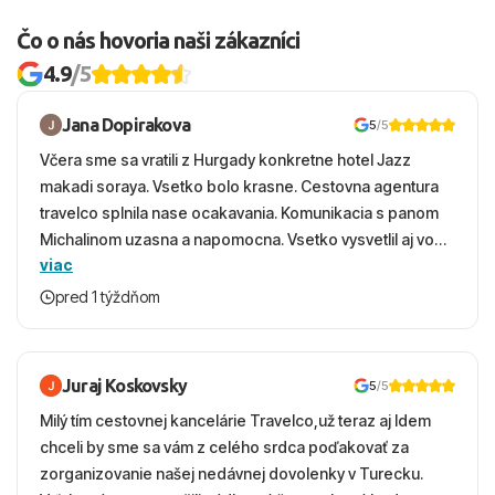
Čo o nás hovoria naši zákazníci
4.9
/5
Jana Dopirakova
5
/5
Včera sme sa vratili z Hurgady konkretne hotel Jazz
makadi soraya. Vsetko bolo krasne. Cestovna agentura
travelco splnila nase ocakavania. Komunikacia s panom
Michalinom uzasna a napomocna. Vsetko vysvetlil aj vo
viac
vecernych hodinach zaco sa ospravedlnujem. Hotel
krasny, cisty. Sluzby top. Strava, prostredie, more,
pred 1 týždňom
snorchlovanie. Dakujeme velmi pekne S pozdravom
Juraj Koskovsky
5
/5
Milý tím cestovnej kancelárie Travelco,už teraz aj Idem
chceli by sme sa vám z celého srdca poďakovať za
zorganizovanie našej nedávnej dovolenky v Turecku.