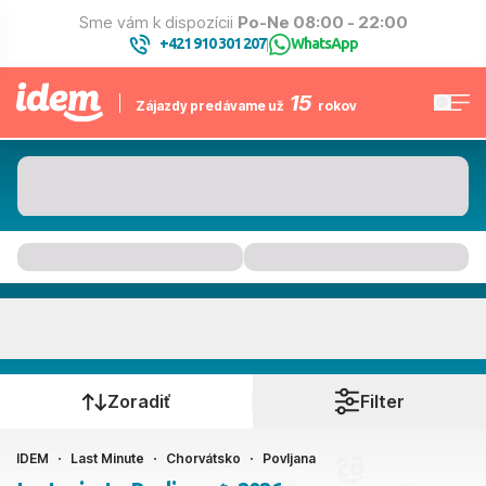
Sme vám k dispozícii
Po-Ne 08:00 - 22:00
+421 910 301 207
WhatsApp
|
15
Zájazdy predávame už
rokov
Povljana
Kedy cestujete?
Zoradiť
Filter
IDEM
Last Minute
Chorvátsko
Povljana
Ako cestujete?