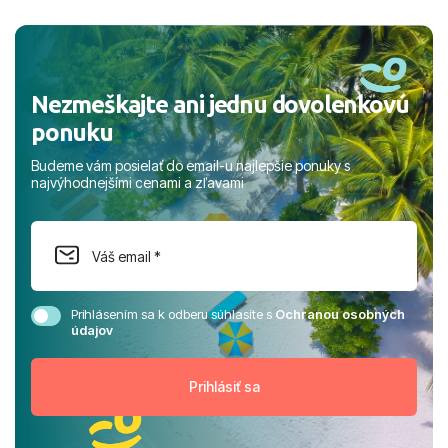
a prianím mnohých ďalších spokojných klientov, Juraj s
rodinou.
Nezmeškajte ani jednu dovolenkovú
ponuku
Budeme vám posielať do email-u najlepšie ponuky s
najvýhodnejšími cenami a zľavami
Prihlásením sa k odberu súhlasíte s
Ochranou osobných
údajov