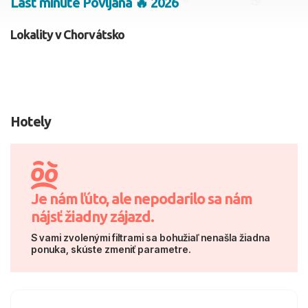
Last minute Povljana 🔥 2026
2 dospelí, 0 deti
Lokality v Chorvátsko
Skyť
Hotely
Je nám ľúto, ale nepodarilo sa nám
nájsť žiadny zájazd.
S vami zvolenými filtrami sa bohužiaľ nenašla žiadna
ponuka, skúste zmeniť parametre.