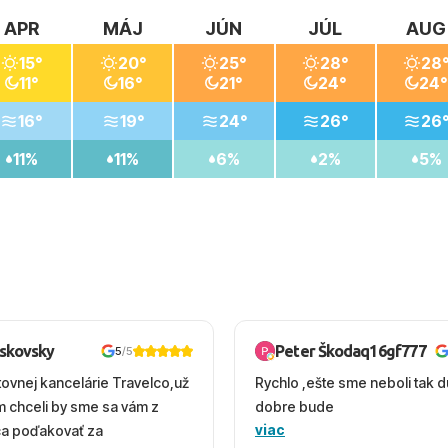
APR
MÁJ
JÚN
JÚL
AUG
15°
20°
25°
28°
28
11°
16°
21°
24°
24°
16°
19°
24°
26°
26
11%
11%
6%
2%
5%
oskovsky
Peter Škodaq16gf777
5
/5
tovnej kancelárie Travelco,už
Rychlo ,ešte sme neboli tak d
em chceli by sme sa vám z
dobre bude
viac
ca poďakovať za