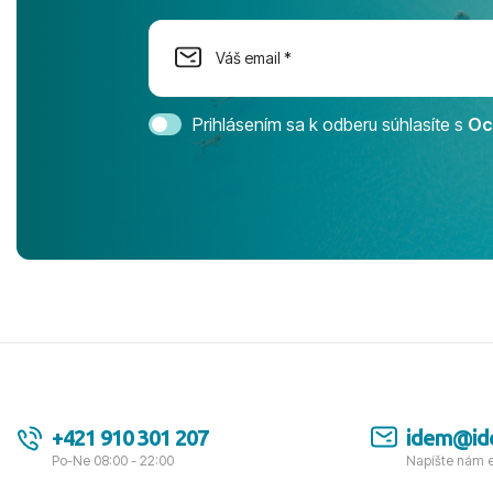
dostatok pri
Cestovnú ka
Magic Life 
svedomím o
bezstarostn
Prihlásením sa k odberu súhlasíte s
Oc
úrovni. Vše
jednotku s h
tešíme, kam
Ďakujeme za
pozdravom 
spokojných k
+421 910 301 207
idem@id
Po-Ne 08:00 - 22:00
Napíšte nám 