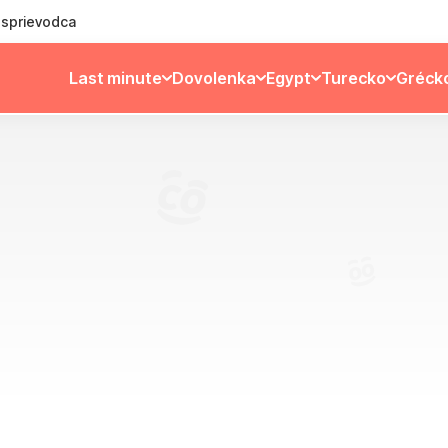
ý sprievodca
Last minute
Dovolenka
Egypt
Turecko
Gréck