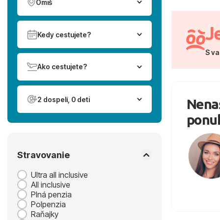
Omiš
J
Kedy cestujete?
S va
Ako cestujete?
2 dospelí, 0 deti
Nenaš
ponu
Stravovanie
Ultra all inclusive
All inclusive
Plná penzia
Polpenzia
Raňajky