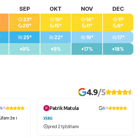
SEP
OKT
NOV
DEC
°
23°
19°
14°
11°
20°
15°
11°
9°
°
25°
22°
19°
17°
9%
9%
17%
18%
4.9
/5
Patrik Matula
5
/5
5
/5
viac
úfam že i
pred 2 týždňami