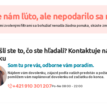
e nám ľúto, ale nepodarilo sa 
mi zvolenými filtrami sa bohužiaľ nenašla žiadna ponuka, skúste z
li ste to, čo ste hľadali? Kontaktuje 
ku
Som tu pre vás, odborne vám poradím.
Nájdem vám dovolenku, zájazd podľa vašich predstáv a poži
pomôžem vám naplánovať dovolenku od začiatku do konca.
+421 910 301 207
Po-Ne 08:00 - 22:00