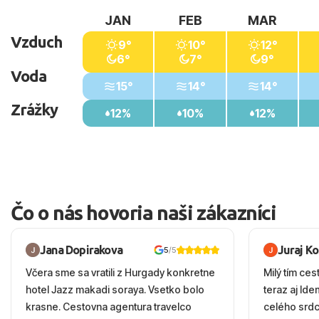
JAN
FEB
MAR
Vzduch
9°
10°
12°
6°
7°
9°
Voda
15°
14°
14°
Zrážky
12%
10%
12%
Čo o nás hovoria naši zákazníci
Jana Dopirakova
Juraj K
5
/5
Včera sme sa vratili z Hurgady konkretne
Milý tím ces
hotel Jazz makadi soraya. Vsetko bolo
teraz aj Id
krasne. Cestovna agentura travelco
celého srd