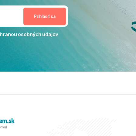
estoru na dokonalý relax. ​
nceláriu Travelco aj hotel TUI
Jacaranda môžeme s čistým
dporučiť každému, kto hľadá
ú dovolenku na vysokej
hranou osobných údajov
tko bolo zabezpečené na
viezdičkou. ​Už teraz sa
 s nami vyrazíte nabudúce!
 skvelé spomienky. ​S
a prianím mnohých ďalších
lientov, Juraj s rodinou.
em.sk
email