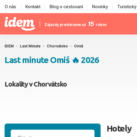
O nás
Kontakt
Blog o cestovaní
Novinky
Turistick
15
Zájazdy predávame už
rokov
IDEM
Last Minute
Chorvátsko
Omiš
Last minute Omiš 🔥 2026
Lokality v Chorvátsko
Hotely