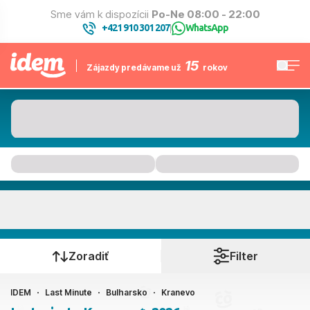
Sme vám k dispozícii
Po-Ne 08:00 - 22:00
+421 910 301 207
WhatsApp
|
15
Zájazdy predávame už
rokov
Kranevo
Kedy cestujete?
Zoradiť
Filter
IDEM
Last Minute
Bulharsko
Kranevo
Ako cestujete?