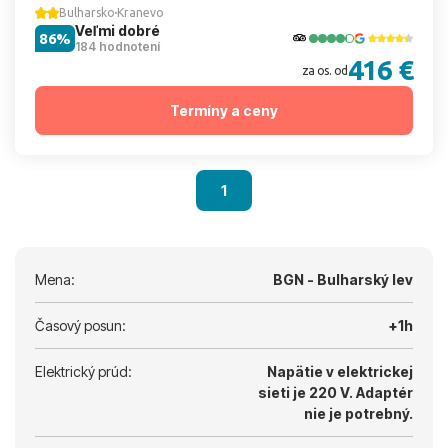
Bulharsko
Kranevo
Veľmi dobré
86%
184 hodnotení
416 €
za os. od
Termíny a ceny
1
Mena:
BGN - Bulharský lev
Časový posun:
+1h
Elektrický prúd:
Napätie v elektrickej
sieti je 220 V.
Adaptér
nie je potrebný.