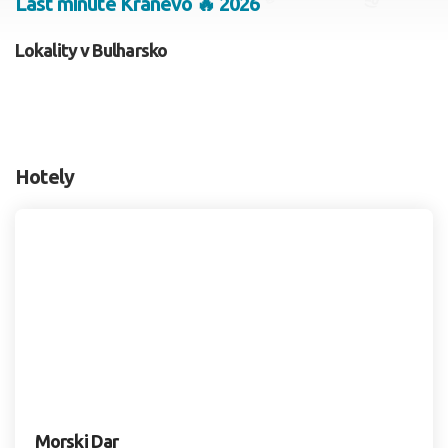
Last minute Kranevo 🔥 2026
2 dospelí, 0 deti
Lokality v Bulharsko
Skyť
Hotely
Morski Dar