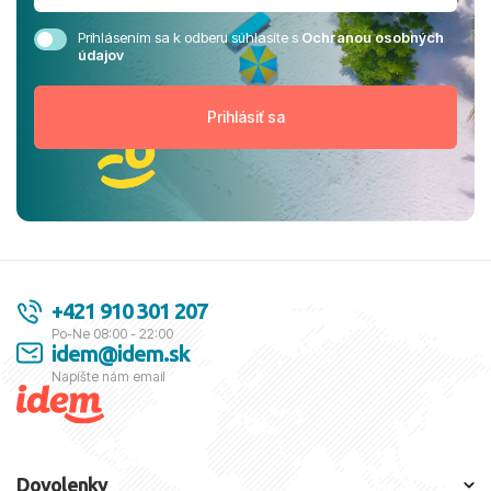
Prihlásením sa k odberu súhlasíte s
Ochranou osobných
údajov
+421 910 301 207
Po-Ne 08:00 - 22:00
idem@idem.sk
Napíšte nám email
Dovolenky