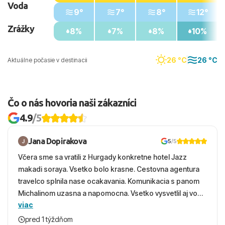
Voda
9°
7°
8°
12°
Zrážky
8%
7%
8%
10%
26 °C
26 °C
Aktuálne počasie v destinacii
Čo o nás hovoria naši zákazníci
4.9
/5
Jana Dopirakova
5
/5
Včera sme sa vratili z Hurgady konkretne hotel Jazz
makadi soraya. Vsetko bolo krasne. Cestovna agentura
travelco splnila nase ocakavania. Komunikacia s panom
Michalinom uzasna a napomocna. Vsetko vysvetlil aj vo
viac
vecernych hodinach zaco sa ospravedlnujem. Hotel
krasny, cisty. Sluzby top. Strava, prostredie, more,
pred 1 týždňom