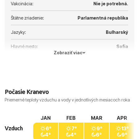
Vakcinácia:
Nie je potrebná.
Štátne zriadenie:
Parlamentná republika
Jazyky:
Bulharský
Hlavné mesto:
Sofia
Zobraziť viac
Počasie Kranevo
Priemerné teploty vzduchu a vody v jednotlivých mesiacoch roka
JAN
FEB
MAR
APR
Vzduch
6°
7°
9°
13°
4°
4°
6°
9°