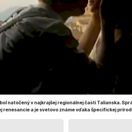
bol natočený v najkrajšej regionálnej časti Talianska. S
j renesancie a je svetovo známe vďaka špecifickej prírode