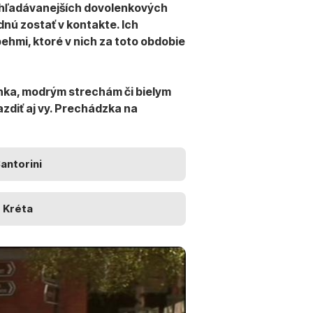
yhľadávanejších dovolenkových
dnú zostať v kontakte. Ich
behmi, ktoré v nich za toto obdobie
nka, modrým strechám či bielym
diť aj vy. Prechádzka na
antorini
Kréta