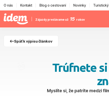
O nás
Kontakt
Blog o cestovaní
Novinky
Turistick
15
Zájazdy predávame už
rokov
Späť k výpisu článkov
Trúfnete s
zn
Myslíte si, že patríte medzi f