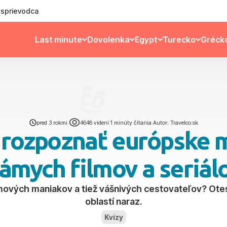
ý sprievodca
Last minute
Dovolenka
Egypt
Turecko
Gréck
pred 3 rokmi
|
4648 videní
|
1 minúty čítania
|
Autor: Travelco.sk
i rozpoznať európske 
ámych filmov a seriál
ilmových maniakov a tiež vášnivých cestovateľov? Otes
oblastí naraz.
Kvízy