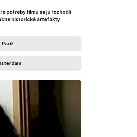
re potreby filmu sa ju rozhodli
zácne historické artefakty
Paríž
msterdam