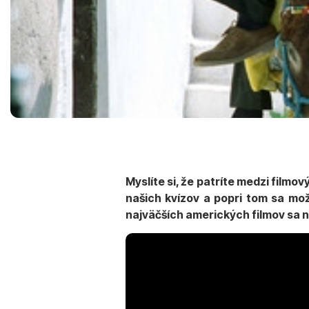
Myslíte si, že patríte medzi film
našich kvízov a popri tom sa možn
najväčších amerických filmov sa n