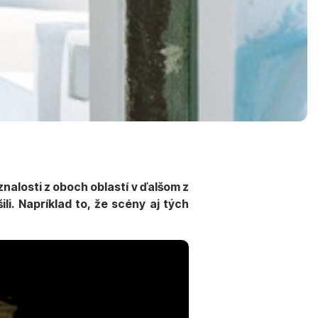
nalosti z oboch oblastí v ďalšom z
li. Napríklad to, že scény aj tých