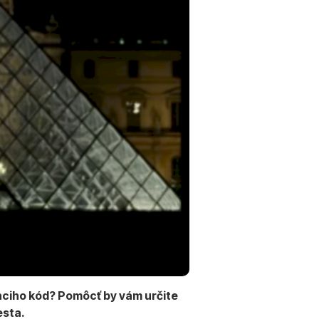
nciho kód
? Pomôcť by vám určite
esta.