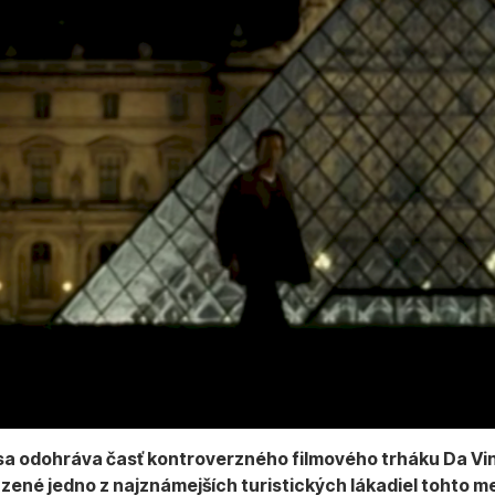
sa odohráva časť kontroverzného
filmového trháku Da Vi
azené jedno z najznámejších turistických lákadiel tohto m