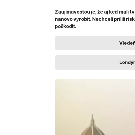
Zaujímavosťou je, že aj keď mali t
nanovo vyrobiť. Nechceli príliš ri
poškodiť.
Viede
Londý