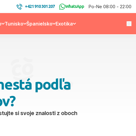
Po-Ne 08:00 - 22:00
+421 910 301 207
WhatsApp
o
Tunisko
Španielsko
Exotika
mestá podľa
ov?
tujte si svoje znalosti z oboch