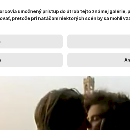
vorcovia umožnený prístup do útrob tejto známej galérie, p
skovať, pretože pri natáčaní niektorých scén by sa mohli v
ň
n
A