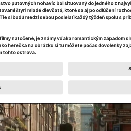
rstvo putovných nohavíc
bol situovaný do jedného z najv
tavami štyri mladé dievčatá, ktoré sa aj po odlúčení rozho
Tie si budú medzi sebou posielať každý týždeň spolu s prí
a filmy natočené, je známy vďaka romantickým západom sl
 herečka na obrázku si tu môžete počas dovolenky zajaz
m tohto ostrova.
S
s