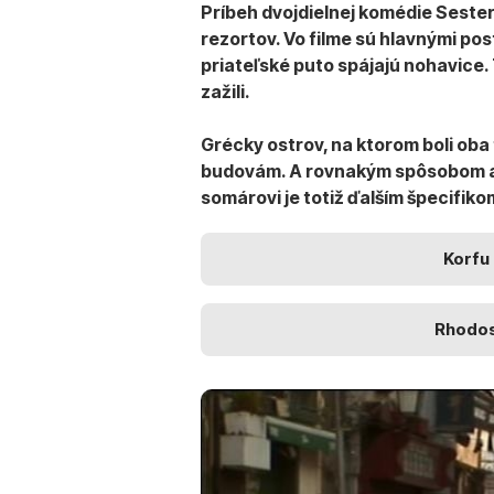
Príbeh
dvojdielnej komédie Seste
rezortov. Vo filme sú hlavnými pos
priateľské puto spájajú nohavice. 
zažili.
Grécky ostrov, na ktorom boli ob
budovám. A rovnakým spôsobom ako
somárovi je totiž ďalším špecifiko
Korfu
Rhodo