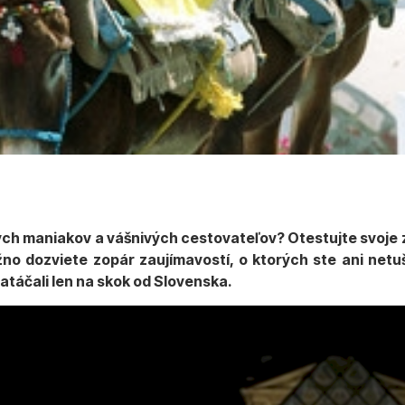
ových maniakov a vášnivých cestovateľov? Otestujte svoje z
o dozviete zopár zaujímavostí, o ktorých ste ani netuši
atáčali len na skok od Slovenska.