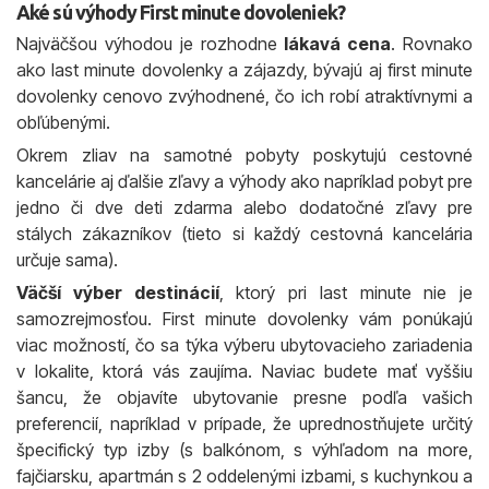
Aké sú výhody First minute dovoleniek?
Najväčšou výhodou je rozhodne
lákavá cena
. Rovnako
ako last minute dovolenky a zájazdy, bývajú aj first minute
dovolenky cenovo zvýhodnené, čo ich robí atraktívnymi a
obľúbenými.
Okrem zliav na samotné pobyty poskytujú cestovné
kancelárie aj ďalšie zľavy a výhody ako napríklad pobyt pre
jedno či dve deti zdarma alebo dodatočné zľavy pre
stálych zákazníkov (tieto si každý cestovná kancelária
určuje sama).
Väčší výber destinácií
, ktorý pri last minute nie je
samozrejmosťou. First minute dovolenky vám ponúkajú
viac možností, čo sa týka výberu ubytovacieho zariadenia
v lokalite, ktorá vás zaujíma. Naviac budete mať vyššiu
šancu, že objavíte ubytovanie presne podľa vašich
preferencií, napríklad v prípade, že uprednostňujete určitý
špecifický typ izby (s balkónom, s výhľadom na more,
fajčiarsku, apartmán s 2 oddelenými izbami, s kuchynkou a