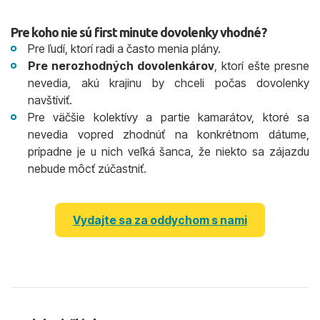
Pre koho nie sú first minute dovolenky vhodné?
Pre ľudí, ktorí radi a často menia plány.
Pre nerozhodných dovolenkárov
, ktorí ešte presne
nevedia, akú krajinu by chceli počas dovolenky
navštíviť.
Pre väčšie kolektívy a partie kamarátov, ktoré sa
nevedia vopred zhodnúť na konkrétnom dátume,
prípadne je u nich veľká šanca, že niekto sa zájazdu
nebude môcť zúčastniť.
Vydajte sa za oddychom s nami