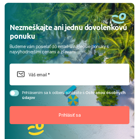
rodinou.
Nezmeškajte ani jednu dovolenkovú
ponuku
Budeme vám posielať do email-u najlepšie ponuky s
najvýhodnejšími cenami a zľavami
Prihlásením sa k odberu súhlasíte s
Ochranou osobných
údajov