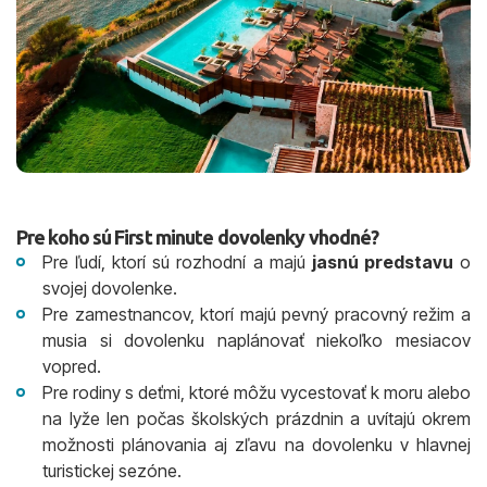
Pre koho sú First minute dovolenky vhodné?
Pre ľudí, ktorí sú rozhodní a majú
jasnú predstavu
o
svojej dovolenke.
Pre zamestnancov, ktorí majú pevný pracovný režim a
musia si dovolenku naplánovať niekoľko mesiacov
vopred.
Pre rodiny s deťmi, ktoré môžu vycestovať k moru alebo
na lyže len počas školských prázdnin a uvítajú okrem
možnosti plánovania aj zľavu na dovolenku v hlavnej
turistickej sezóne.