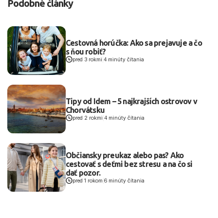
Podobné články
Cestovná horúčka: Ako sa prejavuje a čo
s ňou robiť?
pred 3 rokmi
|
4 minúty čítania
Tipy od Idem – 5 najkrajších ostrovov v
Chorvátsku
pred 2 rokmi
|
4 minúty čítania
Občiansky preukaz alebo pas? Ako
cestovať s deťmi bez stresu a na čo si
dať pozor.
pred 1 rokom
|
6 minúty čítania