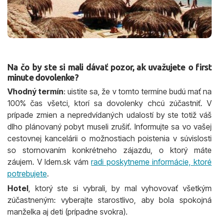
Na čo by ste si mali dávať pozor, ak uvažujete o first
minute dovolenke?
Vhodný termín
: uistite sa, že v tomto termíne budú mať na
100% čas všetci, ktorí sa dovolenky chcú zúčastniť. V
prípade zmien a nepredvídaných udalostí by ste totiž váš
dlho plánovaný pobyt museli zrušiť. Informujte sa vo vašej
cestovnej kancelárii o možnostiach poistenia v súvislosti
so stornovaním konkrétneho zájazdu, o ktorý máte
záujem. V Idem.sk vám
radi poskytneme informácie, ktoré
potrebujete
.
Hotel
, ktorý ste si vybrali, by mal vyhovovať všetkým
zúčastneným: vyberajte starostlivo, aby bola spokojná
manželka aj deti (prípadne svokra).