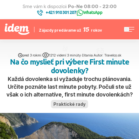
Sme vám k dispozícii
Po-Ne 08:00 - 22:00
+421 910 301 207
WhatsApp
|
15
Zájazdy predávame už
rokov
pred 3 rokmi
|
1212 videní
|
3 minúty čítania
|
Autor: Travelco.sk
Na čo myslieť pri výbere First minute
dovolenky?
Každá dovolenka si vyžaduje trochu plánovania.
Určite poznáte last minute pobyty. Počuli ste už
však o ich alternatíve, first minute dovolenkách?
Praktické rady