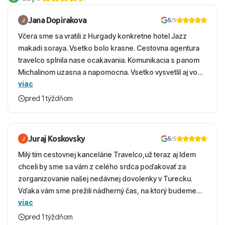
Jana Dopirakova
5
/5
Včera sme sa vratili z Hurgady konkretne hotel Jazz
makadi soraya. Vsetko bolo krasne. Cestovna agentura
travelco splnila nase ocakavania. Komunikacia s panom
Michalinom uzasna a napomocna. Vsetko vysvetlil aj vo
viac
vecernych hodinach zaco sa ospravedlnujem. Hotel
krasny, cisty. Sluzby top. Strava, prostredie, more,
pred 1 týždňom
snorchlovanie. Dakujeme velmi pekne S pozdravom
Juraj Koskovsky
5
/5
Milý tím cestovnej kancelárie Travelco,už teraz aj Idem
chceli by sme sa vám z celého srdca poďakovať za
zorganizovanie našej nedávnej dovolenky v Turecku.
Vďaka vám sme prežili nádherný čas, na ktorý budeme
viac
ešte dlho s úsmevom spomínať. ​Všetko prebehlo
absolútne hladko – od prvotného výberu zájazdu, cez
pred 1 týždňom