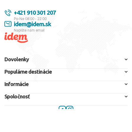
+421 910 301 207
Po-Ne 08:00 - 22:00
idem@idem.sk
Napíšte nám email
Dovolenky
Populárne destinácie
Informácie
Spoločnosť
U nás nájdete ponuku od najlepších Slovenských, ale aj zahraničných