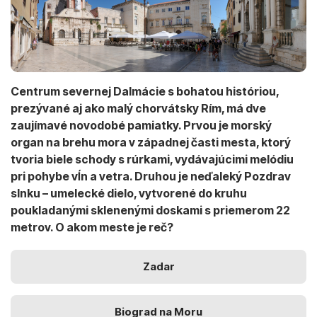
Centrum severnej Dalmácie s bohatou históriou,
prezývané aj ako malý chorvátsky Rím, má dve
zaujímavé novodobé pamiatky. Prvou je morský
organ na brehu mora v západnej časti mesta, ktorý
tvoria biele schody s rúrkami, vydávajúcimi melódiu
pri pohybe vĺn a vetra. Druhou je neďaleký Pozdrav
slnku – umelecké dielo, vytvorené do kruhu
poukladanými sklenenými doskami s priemerom 22
metrov. O akom meste je reč?
Zadar
Biograd na Moru