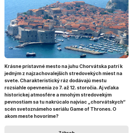
Krásne prístavné mesto na juhu Chorvátska patrí k
jedným z najzachovalejších stredovekých miest na
svete. Charakteristický ráz dodávajú mestu
rozsiahle opevnenia zo 7. až 12. storočia. Aj vďaka
historickej atmosfére a mnohým stredovekým
pevnostiam sa tu nakrúcalo najviac „chorvátskych“
scén svetoznámeho seriálu Game of Thrones. O
akom meste hovoríme?
Záhreb