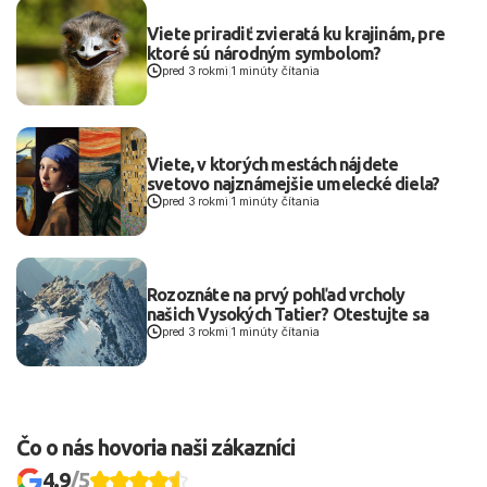
Viete priradiť zvieratá ku krajinám, pre
ktoré sú národným symbolom?
pred 3 rokmi
|
1 minúty čítania
Viete, v ktorých mestách nájdete
svetovo najznámejšie umelecké diela?
pred 3 rokmi
|
1 minúty čítania
Rozoznáte na prvý pohľad vrcholy
našich Vysokých Tatier? Otestujte sa
pred 3 rokmi
|
1 minúty čítania
Čo o nás hovoria naši zákazníci
4.9
/5