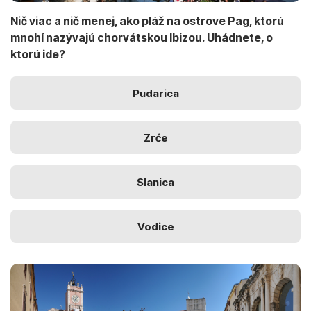
Nič viac a nič menej, ako pláž na ostrove Pag, ktorú
mnohí nazývajú chorvátskou Ibizou. Uhádnete, o
ktorú ide?
Pudarica
Zrće
Slanica
Vodice