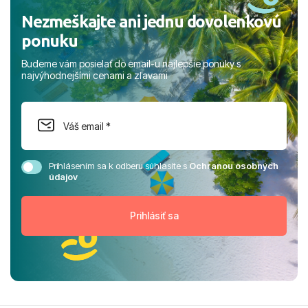
Nezmeškajte ani jednu dovolenkovú
ponuku
Budeme vám posielať do email-u najlepšie ponuky s
najvýhodnejšími cenami a zľavami
Prihlásením sa k odberu súhlasíte s
Ochranou osobných
údajov