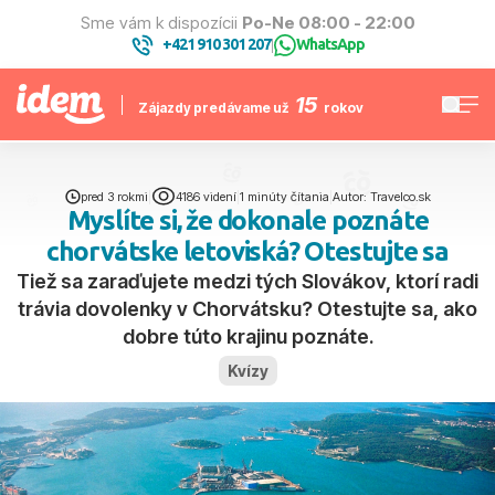
Sme vám k dispozícii
Po-Ne 08:00 - 22:00
+421 910 301 207
WhatsApp
|
15
Zájazdy predávame už
rokov
pred 3 rokmi
|
4186 videní
|
1 minúty čítania
|
Autor: Travelco.sk
Myslíte si, že dokonale poznáte
chorvátske letoviská? Otestujte sa
Tiež sa zaraďujete medzi tých Slovákov, ktorí radi
trávia dovolenky v Chorvátsku? Otestujte sa, ako
dobre túto krajinu poznáte.
Kvízy