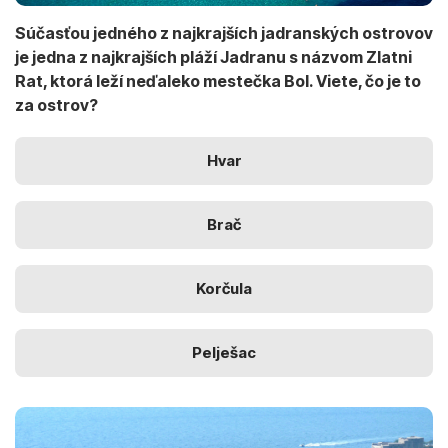
Súčasťou jedného z najkrajších jadranských ostrovov
je jedna z najkrajších pláží Jadranu s názvom Zlatni
Rat, ktorá leží neďaleko mestečka Bol. Viete, čo je to
za ostrov?
Hvar
Brač
Korčula
Pelješac