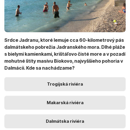
Srdce Jadranu, ktoré lemuje cca 60-kilometrový pás
dalmátskeho pobrežia Jadranského mora. Dlhé pláže
s bielymi kamienkami, krištáľovo čisté more a v pozadí
mohutné štíty masívu Biokovo, najvyššieho pohoria v
Dalmácii. Kde sa nachádzame?
Trogijská riviéra
Makarská riviéra
Dalmátska riviéra