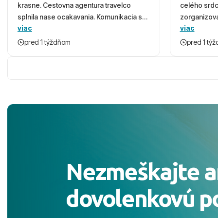
krasne. Cestovna agentura travelco
celého srd
splnila nase ocakavania. Komunikacia s
zorganizova
viac
viac
panom Michalinom uzasna a napomocna.
dovolenky 
Vsetko vysvetlil aj vo vecernych hodinach
prežili nád
pred 1 týždňom
pred 1 tý
zaco sa ospravedlnujem. Hotel krasny,
ešte dlho s
cisty. Sluzby top. Strava, prostredie,
prebehlo ab
more, snorchlovanie. Dakujeme velmi
prvotného v
pekne S pozdravom
komunikáciu
pobyt. ​Ubyt
Magic Life J
čierneho! ​Č
služby a pe
ochotní a sta
Výborné, pe
Nezmeškajte a
celého dňa. 
prostredie,
dovolenkovú p
s pozvoľný
more. ​Prog
športové akt