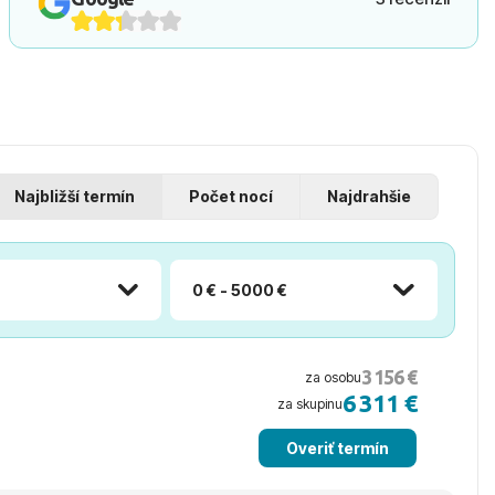
Najbližší termín
Počet nocí
Najdrahšie
0 € - 5000 €
3 156 €
za osobu
6 311 €
za skupinu
Overiť termín