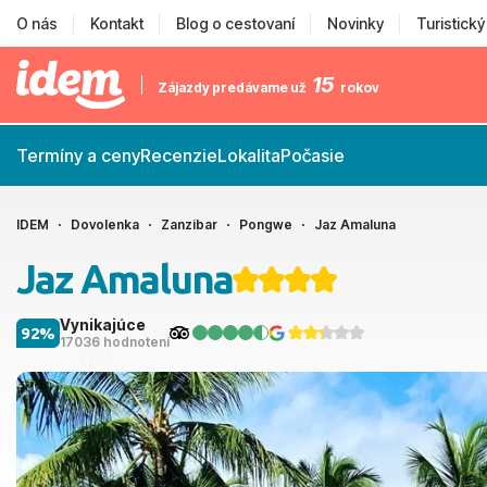
O nás
Kontakt
Blog o cestovaní
Novinky
Turistick
15
Zájazdy predávame už
rokov
Termíny a ceny
Recenzie
Lokalita
Počasie
IDEM
Dovolenka
Zanzibar
Pongwe
Jaz Amaluna
Jaz Amaluna
Vynikajúce
92%
17036 hodnotení