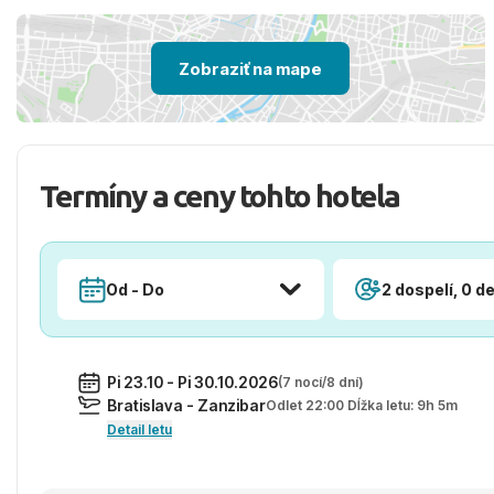
Zobraziť na mape
Termíny a ceny tohto hotela
Od - Do
2 dospelí, 0 de
Pi 23.10 - Pi 30.10.2026
(7 nocí/8 dní)
Bratislava - Zanzibar
Odlet 22:00 Dĺžka letu: 9h 5m
Detail letu