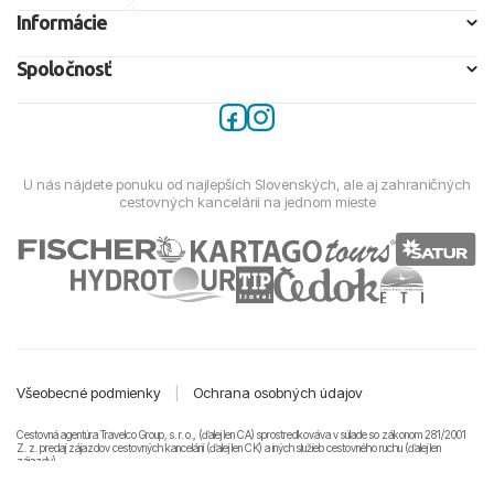
Informácie
Spoločnosť
U nás nájdete ponuku od najlepších Slovenských, ale aj zahraničných
cestovných kancelárií na jednom mieste
Všeobecné podmienky
|
Ochrana osobných údajov
Cestovná agentúra Travelco Group, s. r. o., (ďalej len CA) sprostredkováva v súlade so zákonom 281/2001
Z. z. predaj zájazdov cestovných kancelárii (ďalej len CK) a iných služieb cestovného ruchu (ďalej len
zájazdy).
© 2011-2026 Travelco Group, s. r. o. Všetky práva vyhradené.