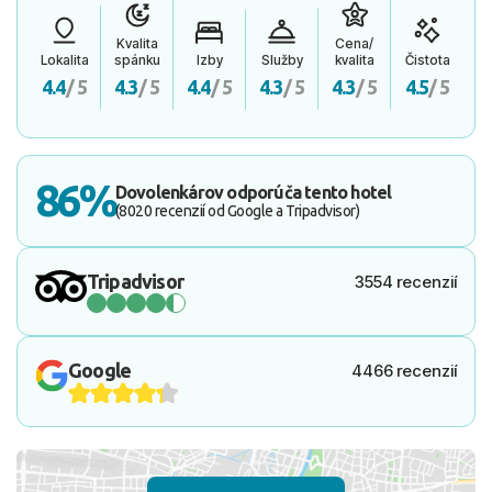
Kvalita
Cena/
Lokalita
spánku
Izby
Služby
kvalita
Čistota
4.4
/ 5
4.3
/ 5
4.4
/ 5
4.3
/ 5
4.3
/ 5
4.5
/ 5
86%
Dovolenkárov odporúča tento hotel
(8020 recenzií od Google a Tripadvisor)
Tripadvisor
3554 recenzií
Google
4466 recenzií