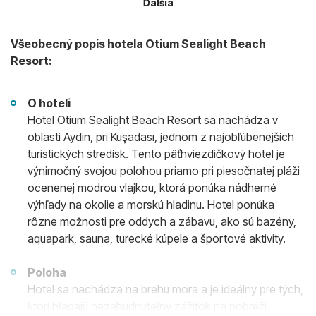
Ďalšia
Všeobecný popis hotela Otium Sealight Beach
Resort:
O hoteli
Hotel Otium Sealight Beach Resort sa nachádza v
oblasti Aydin, pri Kuşadası, jednom z najobľúbenejších
turistických stredísk. Tento päťhviezdičkový hotel je
výnimočný svojou polohou priamo pri piesočnatej pláži
ocenenej modrou vlajkou, ktorá ponúka nádherné
výhľady na okolie a morskú hladinu. Hotel ponúka
rôzne možnosti pre oddych a zábavu, ako sú bazény,
aquapark, sauna, turecké kúpele a športové aktivity.
Poloha
Hotel sa nachádza na brehu mora a je ideálny pre tých,
ktorí hľadajú nezabudnuteľný zážitok na pobreží