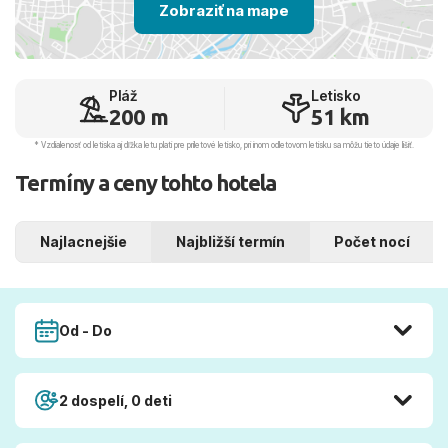
Zobraziť na mape
Pláž
Letisko
200 m
51 km
* Vzdialenosť od letiska aj dľžka letu platí pre príletové letisko, pri inom odletovom letisku sa môžu tieto údaje líšiť.
Termíny a ceny tohto hotela
Najlacnejšie
Najbližší termín
Počet nocí
Od - Do
2 dospelí, 0 deti