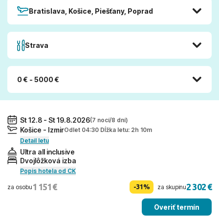
Bratislava, Košice, Piešťany, Poprad
Strava
0 € - 5000 €
St 12.8 - St 19.8.2026
(7 nocí/8 dní)
Košice - Izmir
Odlet 04:30 Dĺžka letu: 2h 10m
Detail letu
Ultra all inclusive
Dvojlôžková izba
Popis hotela od CK
1 151 €
2 302 €
-31%
za osobu
za skupinu
Overiť termín