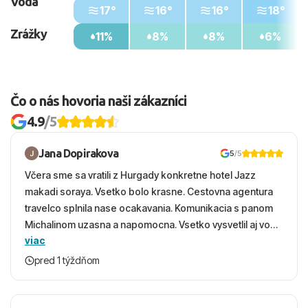
Voda
17°
16°
16°
18°
Zrážky
11%
8%
8%
6%
Čo o nás hovoria naši zákazníci
4.9
/5
Jana Dopirakova
5
/5
Včera sme sa vratili z Hurgady konkretne hotel Jazz
makadi soraya. Vsetko bolo krasne. Cestovna agentura
travelco splnila nase ocakavania. Komunikacia s panom
Michalinom uzasna a napomocna. Vsetko vysvetlil aj vo
viac
vecernych hodinach zaco sa ospravedlnujem. Hotel
krasny, cisty. Sluzby top. Strava, prostredie, more,
pred 1 týždňom
snorchlovanie. Dakujeme velmi pekne S pozdravom