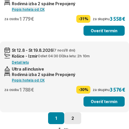
Rodinná izba 2 spálne Prepojený
Popis hotela od CK
1 779 €
3 558 €
-31%
za osobu
za skupinu
Overiť termín
St 12.8 - St 19.8.2026
(7 nocí/8 dní)
Košice - Izmir
Odlet 04:30 Dĺžka letu: 2h 10m
Detail letu
Ultra all inclusive
Rodinná izba 2 spálne Prepojený
Popis hotela od CK
1 788 €
3 576 €
-30%
za osobu
za skupinu
Overiť termín
1
2