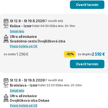
Overiť termín
St 12.8 - St 19.8.2026
(7 nocí/8 dní)
Košice - Izmir
Odlet 04:30 Dĺžka letu: 2h 10m
Detail letu
Ultra all inclusive
Svadobná cesta Dvojlôžková izba
Popis hotela od CK
1 296 €
2 592 €
-32%
za osobu
za skupinu
Overiť termín
St 12.8 - St 19.8.2026
(7 nocí/8 dní)
Bratislava - Izmir
Odlet 22:20 Dĺžka letu: 2h 20m
Detail letu
Ultra all inclusive
Dvojlôžková izba Deluxe
Popis hotela od CK