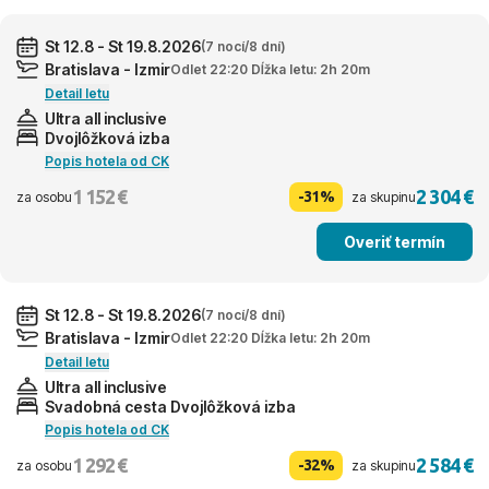
St 12.8 - St 19.8.2026
(7 nocí/8 dní)
Bratislava - Izmir
Odlet 22:20 Dĺžka letu: 2h 20m
Detail letu
Ultra all inclusive
Dvojlôžková izba
Popis hotela od CK
1 152 €
2 304 €
-31%
za osobu
za skupinu
Overiť termín
St 12.8 - St 19.8.2026
(7 nocí/8 dní)
Bratislava - Izmir
Odlet 22:20 Dĺžka letu: 2h 20m
Detail letu
Ultra all inclusive
Svadobná cesta Dvojlôžková izba
Popis hotela od CK
1 292 €
2 584 €
-32%
za osobu
za skupinu