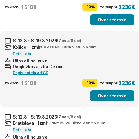
1 618 €
3 236 €
-20%
za osobu
za skupinu
Overiť termín
St 12.8 - St 19.8.2026
(7 nocí/8 dní)
Košice - Izmir
Odlet 04:30 Dĺžka letu: 2h 10m
Detail letu
Ultra all inclusive
Dvojlôžková izba Deluxe
Popis hotela od CK
1 618 €
3 236 €
-20%
za osobu
za skupinu
Overiť termín
St 12.8 - St 19.8.2026
(7 nocí/8 dní)
Bratislava - Izmir
Odlet 22:20 Dĺžka letu: 2h 20m
Detail letu
Ultra all inclusive