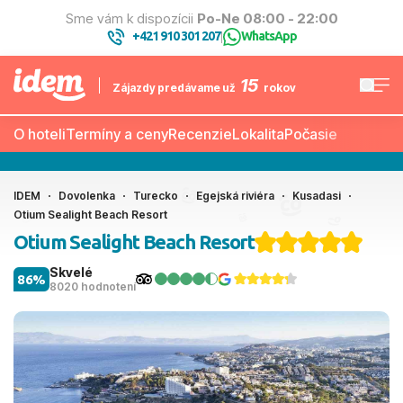
Sme vám k dispozícii
Po-Ne 08:00 - 22:00
+421 910 301 207
WhatsApp
|
15
Zájazdy predávame už
rokov
O hoteli
Termíny a ceny
Recenzie
Lokalita
Počasie
IDEM
Dovolenka
Turecko
Egejská riviéra
Kusadasi
Otium Sealight Beach Resort
Otium Sealight Beach Resort
Skvelé
86%
8020 hodnotení