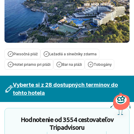
Piesočná pláž
Ležadlá a slnečníky zdarma
Hotel priamo pri pláži
Bar na pláži
Tobogány
Vyberte si z 28 dostupných termínov do
tohto hotela
Hodnotenie od
3554 cestovateľov
Tripadvisoru