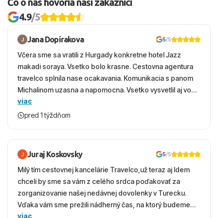
Čo o nás hovoria naši zákazníci
4.9
/5
Jana Dopirakova
5
/5
Včera sme sa vratili z Hurgady konkretne hotel Jazz
makadi soraya. Vsetko bolo krasne. Cestovna agentura
travelco splnila nase ocakavania. Komunikacia s panom
Michalinom uzasna a napomocna. Vsetko vysvetlil aj vo
viac
vecernych hodinach zaco sa ospravedlnujem. Hotel
krasny, cisty. Sluzby top. Strava, prostredie, more,
pred 1 týždňom
snorchlovanie. Dakujeme velmi pekne S pozdravom
Juraj Koskovsky
5
/5
Milý tím cestovnej kancelárie Travelco,už teraz aj Idem
chceli by sme sa vám z celého srdca poďakovať za
zorganizovanie našej nedávnej dovolenky v Turecku.
Vďaka vám sme prežili nádherný čas, na ktorý budeme
viac
ešte dlho s úsmevom spomínať. ​Všetko prebehlo