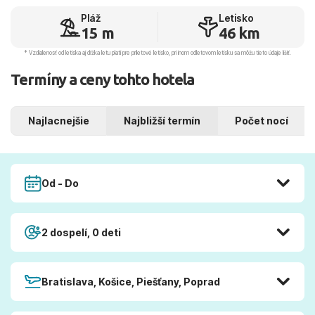
Pláž
Letisko
15 m
46 km
* Vzdialenosť od letiska aj dľžka letu platí pre príletové letisko, pri inom odletovom letisku sa môžu tieto údaje líšiť.
Termíny a ceny tohto hotela
Najlacnejšie
Najbližší termín
Počet nocí
Od - Do
2 dospelí, 0 deti
Bratislava, Košice, Piešťany, Poprad