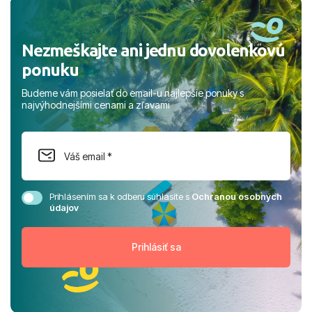
rodinou.
Nezmeškajte ani jednu dovolenkovú
ponuku
Budeme vám posielať do email-u najlepšie ponuky s
najvýhodnejšími cenami a zľavami
Prihlásením sa k odberu súhlasíte s
Ochranou osobných
údajov