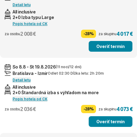
Detail letu
All inclusive
2+0 Izba typu Large
Popis hotela od CK
2 008 €
4 017 €
-28%
za osobu
za skupinu
Overiť termín
So 8.8 - St 19.8.2026
(11 nocí/12 dní)
Bratislava - Izmir
Odlet 02:30 Dĺžka letu: 2h 20m
Detail letu
All inclusive
2+0 Štandardná izba s výhľadom na more
Popis hotela od CK
2 036 €
4 073 €
-28%
za osobu
za skupinu
Overiť termín