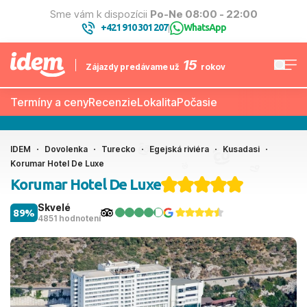
Sme vám k dispozícii
Po-Ne 08:00 - 22:00
+421 910 301 207
WhatsApp
|
15
Zájazdy predávame už
rokov
Termíny a ceny
Recenzie
Lokalita
Počasie
IDEM
Dovolenka
Turecko
Egejská riviéra
Kusadasi
Korumar Hotel De Luxe
Korumar Hotel De Luxe
Skvelé
89%
4851 hodnotení