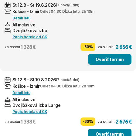
St 12.8 - St 19.8.2026
(7 nocí/8 dní)
Košice - Izmir
Odlet 04:30 Dĺžka letu: 2h 10m
Detail letu
All inclusive
Dvojlôžková izba
Popis hotela od CK
1 328 €
2 656 €
-30%
za osobu
za skupinu
Overiť termín
St 12.8 - St 19.8.2026
(7 nocí/8 dní)
Košice - Izmir
Odlet 04:30 Dĺžka letu: 2h 10m
Detail letu
All inclusive
Dvojlôžková izba Large
Popis hotela od CK
1 338 €
2 676 €
-30%
za osobu
za skupinu
Overiť termín