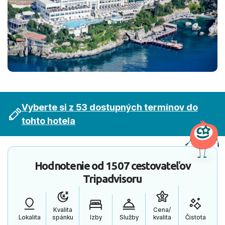
Vyberte si z 53 dostupných termínov do
tohto hotela
Hodnotenie od
1507 cestovateľov
Tripadvisoru
Kvalita
Cena/
Lokalita
spánku
Izby
Služby
kvalita
Čistota