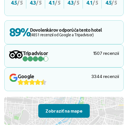
4.5
/ 5
4.3
/ 5
4.1
/ 5
4.3
/ 5
4.1
/ 5
4.5
/ 5
89%
Dovolenkárov odporúča tento hotel
(4851 recenzií od Google a Tripadvisor)
Tripadvisor
1507 recenzií
Google
3344 recenzií
Zobraziť na mape