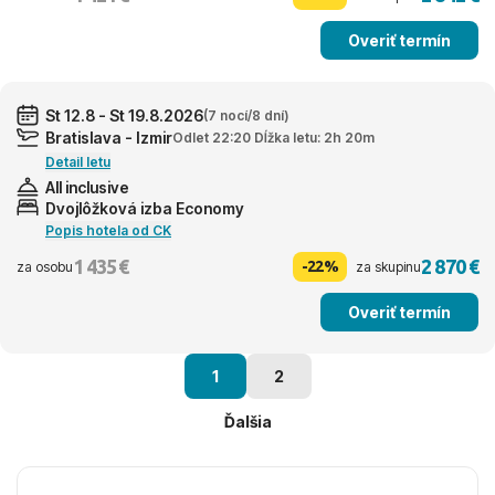
Overiť termín
St 12.8 - St 19.8.2026
(7 nocí/8 dní)
Bratislava - Izmir
Odlet 22:20 Dĺžka letu: 2h 20m
Detail letu
All inclusive
Dvojlôžková izba Economy
Popis hotela od CK
1 435 €
2 870 €
-22%
za osobu
za skupinu
Overiť termín
1
2
Ďalšia