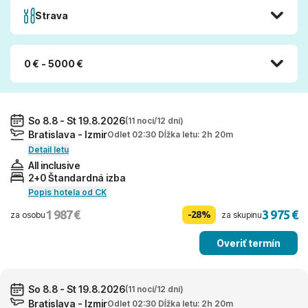
Strava
0 € - 5000 €
So 8.8 - St 19.8.2026
(11 nocí/12 dní)
Bratislava - Izmir
Odlet 02:30 Dĺžka letu: 2h 20m
Detail letu
All inclusive
2+0 Štandardná izba
Popis hotela od CK
1 987 €
3 975 €
-28%
za osobu
za skupinu
Overiť termín
So 8.8 - St 19.8.2026
(11 nocí/12 dní)
Bratislava - Izmir
Odlet 02:30 Dĺžka letu: 2h 20m