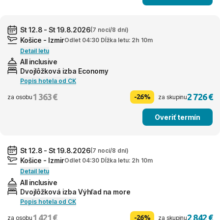
St 12.8 - St 19.8.2026
(7 nocí/8 dní)
Košice - Izmir
Odlet 04:30 Dĺžka letu: 2h 10m
Detail letu
All inclusive
Dvojlôžková izba Economy
Popis hotela od CK
1 363 €
2 726 €
-26%
za osobu
za skupinu
Overiť termín
St 12.8 - St 19.8.2026
(7 nocí/8 dní)
Košice - Izmir
Odlet 04:30 Dĺžka letu: 2h 10m
Detail letu
All inclusive
Dvojlôžková izba Výhľad na more
Popis hotela od CK
1 421 €
2 842 €
-26%
za osobu
za skupinu