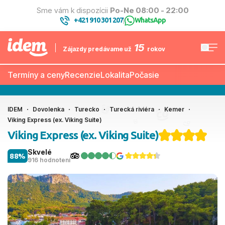
Sme vám k dispozícii
Po-Ne 08:00 - 22:00
+421 910 301 207
WhatsApp
|
15
Zájazdy predávame už
rokov
Termíny a ceny
Recenzie
Lokalita
Počasie
IDEM
Dovolenka
Turecko
Turecká riviéra
Kemer
Viking Express (ex. Viking Suite)
Viking Express (ex. Viking Suite)
Skvelé
88%
916 hodnotení