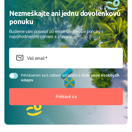
Nezmeškajte ani jednu dovolenkovú
ponuku
Budeme vám posielať do email-u najlepšie ponuky s
najvýhodnejšími cenami a zľavami
Prihlásením sa k odberu súhlasíte s
Ochranou osobných
údajov