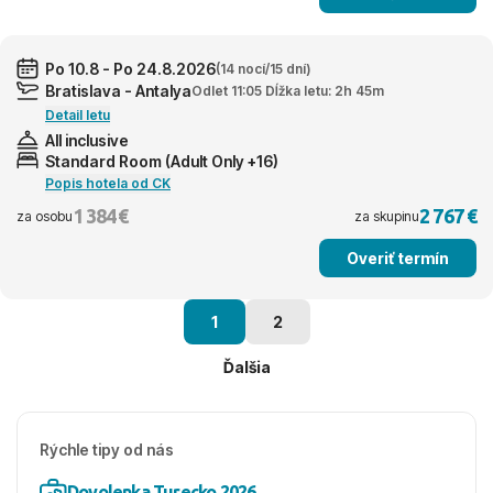
Po 10.8 - Po 24.8.2026
(14 nocí/15 dní)
Bratislava - Antalya
Odlet 11:05 Dĺžka letu: 2h 45m
Detail letu
All inclusive
Standard Room (Adult Only +16)
Popis hotela od CK
1 384 €
2 767 €
za osobu
za skupinu
Overiť termín
1
2
Ďalšia
Rýchle tipy od nás
Dovolenka Turecko 2026