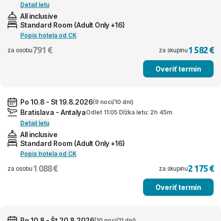
Detail letu
All inclusive
Standard Room (Adult Only +16)
Popis hotela od CK
791 €
1 582 €
za osobu
za skupinu
Overiť termín
Po 10.8 - St 19.8.2026
(9 nocí/10 dní)
Bratislava - Antalya
Odlet 11:05 Dĺžka letu: 2h 45m
Detail letu
All inclusive
Standard Room (Adult Only +16)
Popis hotela od CK
1 088 €
2 175 €
za osobu
za skupinu
Overiť termín
Po 10.8 - Št 20.8.2026
(10 nocí/11 dní)