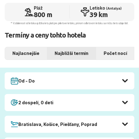
Pláž
Letisko
(Antalya)
800 m
39 km
* Vzdialenosť od letiska aj dľžka letu platí pre príletové letisko, pri inom odletovom letisku sa môžu tieto údaje líšiť.
Termíny a ceny tohto hotela
Najlacnejšie
Najbližší termín
Počet nocí
Od - Do
2 dospelí, 0 deti
Bratislava, Košice, Piešťany, Poprad