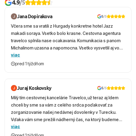
4.9
/5
Jana Dopirakova
5
/5
Včera sme sa vratili z Hurgady konkretne hotel Jazz
makadi soraya. Vsetko bolo krasne. Cestovna agentura
travelco splnila nase ocakavania. Komunikacia s panom
Michalinom uzasna a napomocna. Vsetko vysvetlil aj vo
viac
vecernych hodinach zaco sa ospravedlnujem. Hotel
krasny, cisty. Sluzby top. Strava, prostredie, more,
pred 1 týždňom
snorchlovanie. Dakujeme velmi pekne S pozdravom
Juraj Koskovsky
5
/5
Milý tím cestovnej kancelárie Travelco,už teraz aj Idem
chceli by sme sa vám z celého srdca poďakovať za
zorganizovanie našej nedávnej dovolenky v Turecku.
Vďaka vám sme prežili nádherný čas, na ktorý budeme
viac
ešte dlho s úsmevom spomínať. ​Všetko prebehlo
absolútne hladko – od prvotného výberu zájazdu, cez
pred 1 týždňom