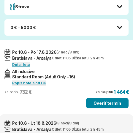
Strava
0 € - 5000 €
Po 10.8 - Po 17.8.2026
(7 nocí/8 dní)
Bratislava - Antalya
Odlet 11:05 Dĺžka letu: 2h 45m
Detail letu
All inclusive
Standard Room (Adult Only +16)
Popis hotela od CK
732 €
1 464 €
za osobu
za skupinu
Overiť termín
Po 10.8 - Ut 18.8.2026
(8 nocí/9 dní)
Bratislava - Antalya
Odlet 11:05 Dĺžka letu: 2h 45m