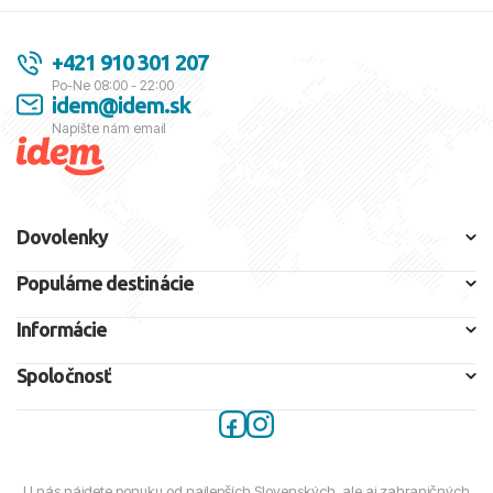
+421 910 301 207
Po-Ne 08:00 - 22:00
idem@idem.sk
Napíšte nám email
Dovolenky
Populárne destinácie
Informácie
Spoločnosť
U nás nájdete ponuku od najlepších Slovenských, ale aj zahraničných