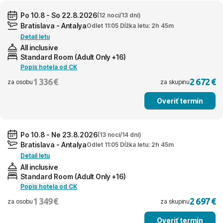
Po 10.8 - So 22.8.2026
(12 nocí/13 dní)
Bratislava - Antalya
Odlet 11:05 Dĺžka letu: 2h 45m
Detail letu
All inclusive
Standard Room (Adult Only +16)
Popis hotela od CK
1 336 €
2 672 €
za osobu
za skupinu
Overiť termín
Po 10.8 - Ne 23.8.2026
(13 nocí/14 dní)
Bratislava - Antalya
Odlet 11:05 Dĺžka letu: 2h 45m
Detail letu
All inclusive
Standard Room (Adult Only +16)
Popis hotela od CK
1 349 €
2 697 €
za osobu
za skupinu
Overiť termín