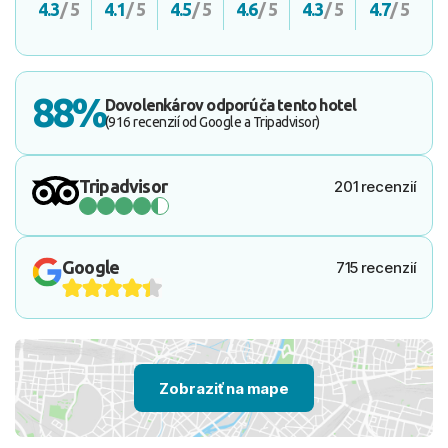
4.3
/ 5
4.1
/ 5
4.5
/ 5
4.6
/ 5
4.3
/ 5
4.7
/ 5
88%
Dovolenkárov odporúča tento hotel
(916 recenzií od Google a Tripadvisor)
Tripadvisor
201 recenzií
Google
715 recenzií
Zobraziť na mape