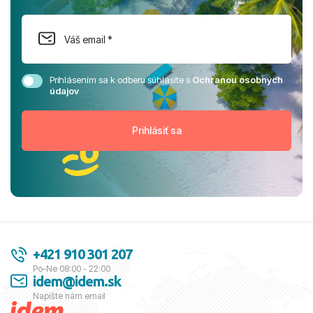
Prihlásením sa k odberu súhlasíte s
Ochranou osobných
údajov
+421 910 301 207
Po-Ne 08:00 - 22:00
idem@idem.sk
Napíšte nám email