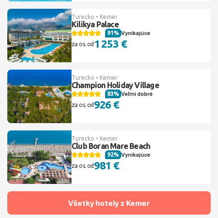
Turecko • Kemer
Kilikya Palace
91%
Vynikajúce
1 253 €
za os. od
Turecko • Kemer
Champion Holiday Village
83%
Veľmi dobré
926 €
za os. od
Turecko • Kemer
Club Boran Mare Beach
92%
Vynikajúce
981 €
za os. od
Všetky hotely z Kemer