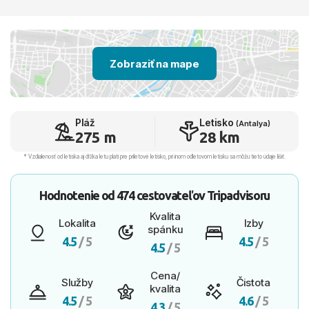
Zobraziť na mape
Pláž
Letisko
(Antalya)
275 m
28 km
* Vzdialenosť od letiska aj dľžka letu platí pre príletové letisko, pri inom odletovom letisku sa môžu tieto údaje líšiť.
Hodnotenie od
474 cestovateľov
Tripadvisoru
Kvalita
Lokalita
Izby
spánku
4.5
/ 5
4.5
/ 5
4.5
/ 5
Cena/
Služby
Čistota
kvalita
4.5
/ 5
4.6
/ 5
4.3
/ 5