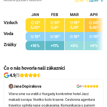
33 °C
30 °C
Aktuálne počasie v destinácii
JAN
FEB
MAR
APR
Vzduch
13°
13°
15°
20°
10°
9°
11°
16°
Voda
19°
18°
18°
19°
Zrážky
16%
11%
9%
6%
Čo o nás hovoria naši zákazníci
4.9
/5
Jana Dopirakova
5
/5
Včera sme sa vratili z Hurgady konkretne hotel Jazz
makadi soraya. Vsetko bolo krasne. Cestovna agentura
travelco splnila nase ocakavania. Komunikacia s panom