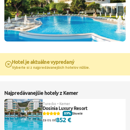
Hotel je aktuálne vypredaný
Vyberte si z najpredávanejších hotelov nižšie.
Najpredávanejšie hotely z Kemer
Turecko • Kemer
Dosinia Luxury Resort
89%
Skvelé
852 €
za os. od