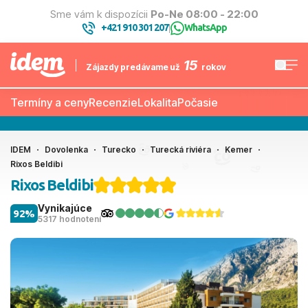
Sme vám k dispozícii
Po-Ne 08:00 - 22:00
+421 910 301 207
WhatsApp
|
15
Zájazdy predávame už
rokov
Termíny a ceny
Recenzie
Lokalita
Počasie
IDEM
Dovolenka
Turecko
Turecká riviéra
Kemer
Rixos Beldibi
Rixos Beldibi
Vynikajúce
92%
5317 hodnotení