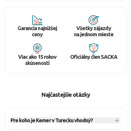
Garancia najnižšej
Všetky zájazdy
ceny
na jednom mieste
Viac ako 15 rokov
Oficiálny člen SACKA
skúseností
Najčastejšie otázky
Pre koho je Kemer v Turecku vhodný?
Kemer je vhodný pre turistov, ktorí hľadajú