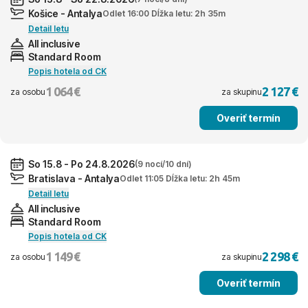
Košice - Antalya
Odlet 16:00 Dĺžka letu: 2h 35m
Detail letu
All inclusive
Standard Room
Popis hotela od CK
1 064 €
2 127 €
za osobu
za skupinu
Overiť termín
So 15.8 - Po 24.8.2026
(9 nocí/10 dní)
Bratislava - Antalya
Odlet 11:05 Dĺžka letu: 2h 45m
Detail letu
All inclusive
Standard Room
Popis hotela od CK
1 149 €
2 298 €
za osobu
za skupinu
Overiť termín