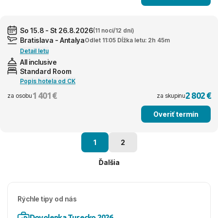
So 15.8 - St 26.8.2026
(11 nocí/12 dní)
Bratislava - Antalya
Odlet 11:05 Dĺžka letu: 2h 45m
Detail letu
All inclusive
Standard Room
Popis hotela od CK
1 401 €
2 802 €
za osobu
za skupinu
Overiť termín
1
2
Ďalšia
Rýchle tipy od nás
Dovolenka Turecko 2026