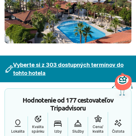
Vyberte si z 303 dostupných termínov do
tohto hotela
Hodnotenie od
177 cestovateľov
Tripadvisoru
Kvalita
Cena/
Lokalita
spánku
Izby
Služby
kvalita
Čistota