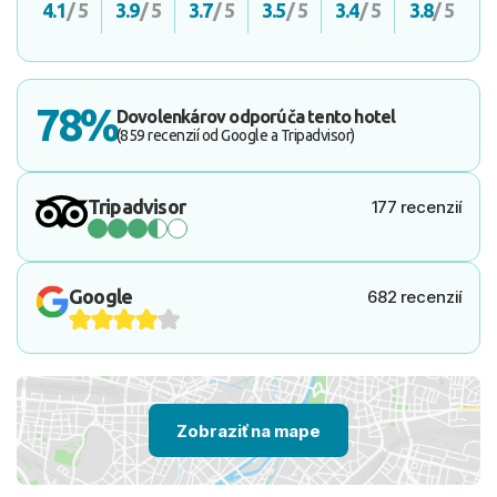
4.1
/ 5
3.9
/ 5
3.7
/ 5
3.5
/ 5
3.4
/ 5
3.8
/ 5
78%
Dovolenkárov odporúča tento hotel
(859 recenzií od Google a Tripadvisor)
Tripadvisor
177 recenzií
Google
682 recenzií
Zobraziť na mape