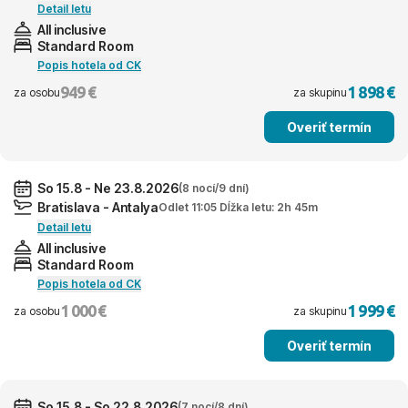
Detail letu
All inclusive
Standard Room
Popis hotela od CK
949 €
1 898 €
za osobu
za skupinu
Overiť termín
So 15.8 - Ne 23.8.2026
(8 nocí/9 dní)
Bratislava - Antalya
Odlet 11:05 Dĺžka letu: 2h 45m
Detail letu
All inclusive
Standard Room
Popis hotela od CK
1 000 €
1 999 €
za osobu
za skupinu
Overiť termín
So 15.8 - So 22.8.2026
(7 nocí/8 dní)