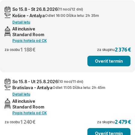
So 15.8 - St 26.8.2026
(11 nocí/12 dní)
Košice - Antalya
Odlet 16:00 Dĺžka letu: 2h 35m
Detail letu
All inclusive
Standard Room
Popis hotela od CK
1 188 €
2 376 €
za osobu
za skupinu
Overiť termín
So 15.8 - Ut 25.8.2026
(10 nocí/11 dní)
Bratislava - Antalya
Odlet 11:05 Dĺžka letu: 2h 45m
Detail letu
All inclusive
Standard Room
Popis hotela od CK
1 240 €
2 479 €
za osobu
za skupinu
Overiť termín