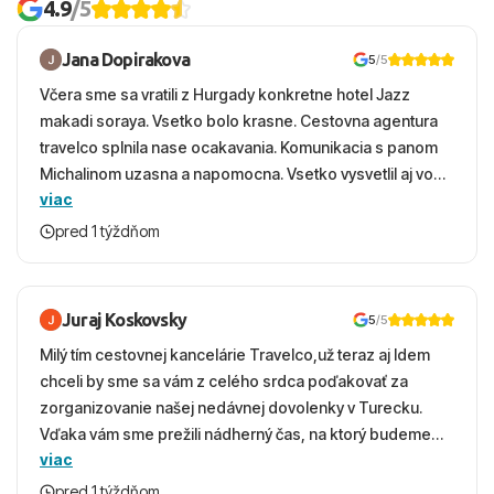
4.9
/5
Jana Dopirakova
5
/5
Včera sme sa vratili z Hurgady konkretne hotel Jazz
makadi soraya. Vsetko bolo krasne. Cestovna agentura
travelco splnila nase ocakavania. Komunikacia s panom
Michalinom uzasna a napomocna. Vsetko vysvetlil aj vo
viac
vecernych hodinach zaco sa ospravedlnujem. Hotel
krasny, cisty. Sluzby top. Strava, prostredie, more,
pred 1 týždňom
snorchlovanie. Dakujeme velmi pekne S pozdravom
Juraj Koskovsky
5
/5
Milý tím cestovnej kancelárie Travelco,už teraz aj Idem
chceli by sme sa vám z celého srdca poďakovať za
zorganizovanie našej nedávnej dovolenky v Turecku.
Vďaka vám sme prežili nádherný čas, na ktorý budeme
viac
ešte dlho s úsmevom spomínať. ​Všetko prebehlo
absolútne hladko – od prvotného výberu zájazdu, cez
pred 1 týždňom