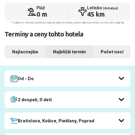
Pláž
Letisko
(Antalya)
0 m
45 km
* Vzdialenosť od letiska aj dľžka letu platí pre príletové letisko, pri inom odletovom letisku sa môžu tieto údaje líšiť.
Termíny a ceny tohto hotela
Najlacnejšie
Najbližší termín
Počet nocí
Od - Do
2 dospelí, 0 deti
Bratislava, Košice, Piešťany, Poprad