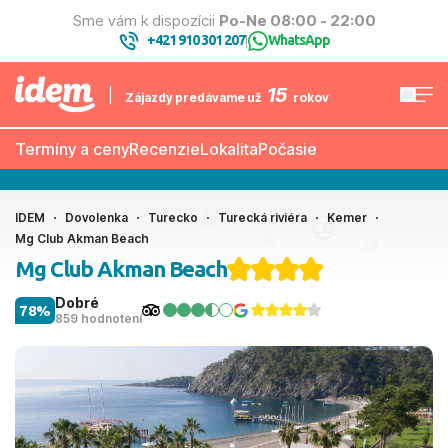
Sme vám k dispozícii
Po-Ne 08:00 - 22:00
+421 910 301 207
WhatsApp
|
15
Zájazdy predávame už
rokov
Termíny a ceny
Recenzie
Lokalita
Počasie
IDEM
Dovolenka
Turecko
Turecká riviéra
Kemer
Mg Club Akman Beach
Mg Club Akman Beach
Dobré
78%
859 hodnotení