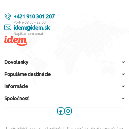
+421 910 301 207
Po-Ne 08:00 - 22:00
idem@idem.sk
Napíšte nám email
Dovolenky
Populárne destinácie
Informácie
Spoločnosť
U nás nájdete ponuku od najlepších Slovenských, ale aj zahraničných