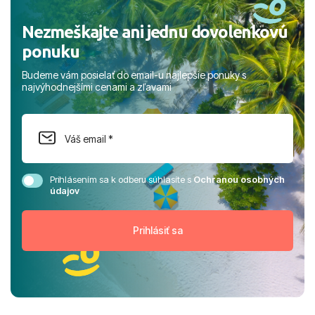
Nezmeškajte ani jednu dovolenkovú
ponuku
Budeme vám posielať do email-u najlepšie ponuky s
najvýhodnejšími cenami a zľavami
Prihlásením sa k odberu súhlasíte s
Ochranou osobných
údajov