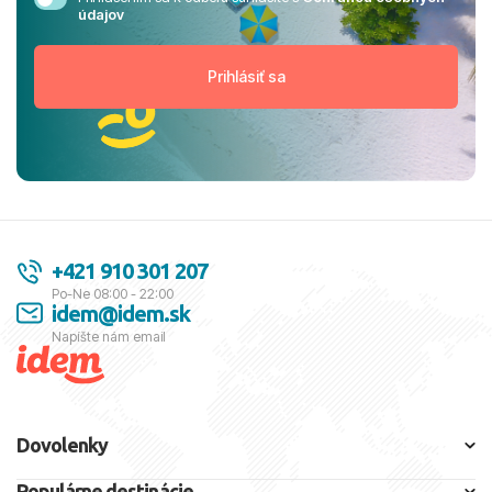
údajov
+421 910 301 207
Po-Ne 08:00 - 22:00
idem@idem.sk
Napíšte nám email
Dovolenky
Populárne destinácie