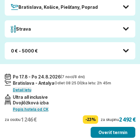
Bratislava, Košice, Piešťany, Poprad
Strava
0 € - 5000 €
Po 17.8 - Po 24.8.2026
(7 nocí/8 dní)
Bratislava - Antalya
Odlet 08:25 Dĺžka letu: 2h 45m
Detail letu
Ultra all inclusive
Dvojlôžková izba
Popis hotela od CK
1 246 €
2 492 €
-23%
za osobu
za skupinu
Overiť termín