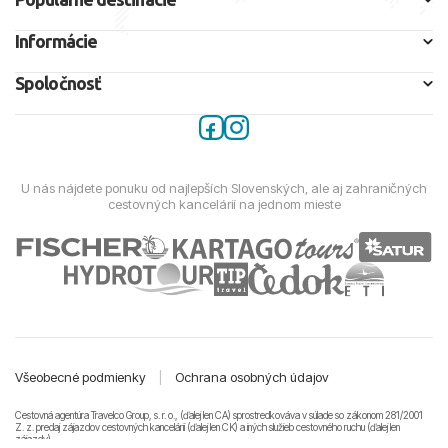
Informácie
Spoločnosť
U nás nájdete ponuku od najlepších Slovenských, ale aj zahraničných
cestovných kancelárií na jednom mieste
Všeobecné podmienky
|
Ochrana osobných údajov
Cestovná agentúra Travelco Group, s. r. o., (ďalej len CA) sprostredkováva v súlade so zákonom 281/2001
Z. z. predaj zájazdov cestovných kancelárii (ďalej len CK) a iných služieb cestovného ruchu (ďalej len
zájazdy).