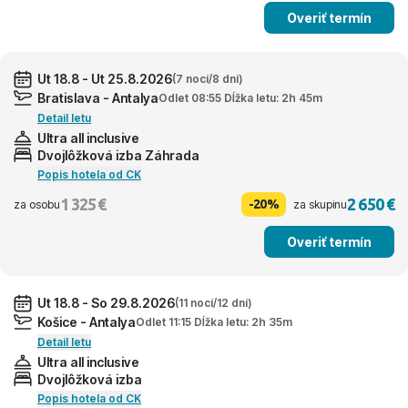
Overiť termín
Ut 18.8 - Ut 25.8.2026
(7 nocí/8 dní)
Bratislava - Antalya
Odlet 08:55 Dĺžka letu: 2h 45m
Detail letu
Ultra all inclusive
Dvojlôžková izba Záhrada
Popis hotela od CK
1 325 €
2 650 €
-20%
za osobu
za skupinu
Overiť termín
Ut 18.8 - So 29.8.2026
(11 nocí/12 dní)
Košice - Antalya
Odlet 11:15 Dĺžka letu: 2h 35m
Detail letu
Ultra all inclusive
Dvojlôžková izba
Popis hotela od CK