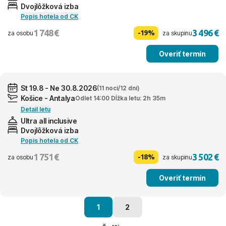
Dvojlôžková izba
Popis hotela od CK
1 748 €
3 496 €
-19%
za osobu
za skupinu
Overiť termín
St 19.8 - Ne 30.8.2026
(11 nocí/12 dní)
Košice - Antalya
Odlet 14:00 Dĺžka letu: 2h 35m
Detail letu
Ultra all inclusive
Dvojlôžková izba
Popis hotela od CK
1 751 €
3 502 €
-18%
za osobu
za skupinu
Overiť termín
1
2