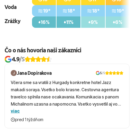
Voda
Vzdialenosti od
19°
18°
18°
19°
Pláže: 0 m
Zrážky
16%
11%
9%
6%
Centra mesta: 2 km
Najbližšieho letiska: 46 km
Čo o nás hovoria naši zákazníci
4.9
/5
Jana Dopirakova
5
/5
Včera sme sa vratili z Hurgady konkretne hotel Jazz
makadi soraya. Vsetko bolo krasne. Cestovna agentura
travelco splnila nase ocakavania. Komunikacia s panom
Michalinom uzasna a napomocna. Vsetko vysvetlil aj vo
viac
vecernych hodinach zaco sa ospravedlnujem. Hotel
krasny, cisty. Sluzby top. Strava, prostredie, more,
pred 1 týždňom
snorchlovanie. Dakujeme velmi pekne S pozdravom