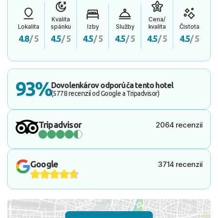
Kvalita
Cena/
Lokalita
spánku
Izby
Služby
kvalita
Čistota
4.8
/ 5
4.5
/ 5
4.5
/ 5
4.5
/ 5
4.5
/ 5
4.5
/ 5
93%
Dovolenkárov odporúča tento hotel
(5778 recenzií od Google a Tripadvisor)
Tripadvisor
2064 recenzií
Google
3714 recenzií