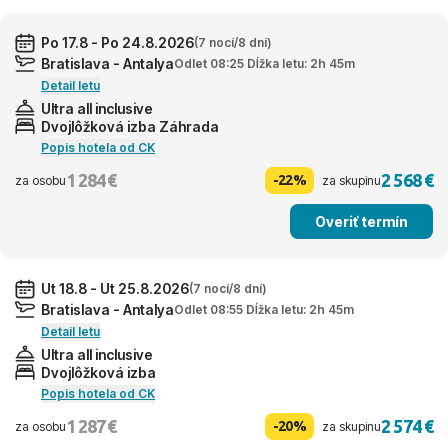
Po 17.8 - Po 24.8.2026
(7 nocí/8 dní)
Bratislava - Antalya
Odlet 08:25 Dĺžka letu: 2h 45m
Detail letu
Ultra all inclusive
Dvojlôžková izba Záhrada
Popis hotela od CK
1 284 €
2 568 €
-22%
za osobu
za skupinu
Overiť termín
Ut 18.8 - Ut 25.8.2026
(7 nocí/8 dní)
Bratislava - Antalya
Odlet 08:55 Dĺžka letu: 2h 45m
Detail letu
Ultra all inclusive
Dvojlôžková izba
Popis hotela od CK
1 287 €
2 574 €
-20%
za osobu
za skupinu