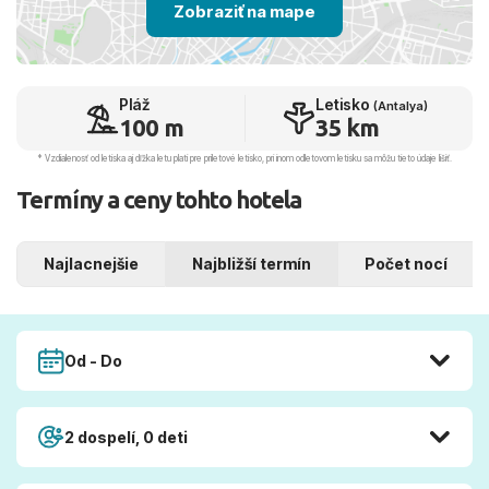
Zobraziť na mape
Pláž
Letisko
(Antalya)
100 m
35 km
* Vzdialenosť od letiska aj dľžka letu platí pre príletové letisko, pri inom odletovom letisku sa môžu tieto údaje líšiť.
Termíny a ceny tohto hotela
Najlacnejšie
Najbližší termín
Počet nocí
Od - Do
2 dospelí, 0 deti