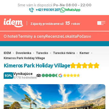
Sme vám k dispozícii
Po-Ne 08:00 - 22:00
+421 910 301 207
WhatsApp
|
15
Zájazdy predávame už
rokov
O hoteli
Termíny a ceny
Recenzie
Lokalita
Počasie
IDEM
Dovolenka
Turecko
Turecká riviéra
Kemer
Kimeros Park Holiday Village
Kimeros Park Holiday Village
Vynikajúce
93%
5778 hodnotení