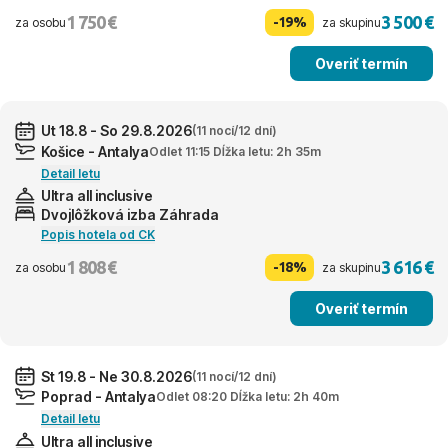
1 750 €
3 500 €
-19%
za osobu
za skupinu
Overiť termín
Ut 18.8 - So 29.8.2026
(11 nocí/12 dní)
Košice - Antalya
Odlet 11:15 Dĺžka letu: 2h 35m
Detail letu
Ultra all inclusive
Dvojlôžková izba Záhrada
Popis hotela od CK
1 808 €
3 616 €
-18%
za osobu
za skupinu
Overiť termín
St 19.8 - Ne 30.8.2026
(11 nocí/12 dní)
Poprad - Antalya
Odlet 08:20 Dĺžka letu: 2h 40m
Detail letu
Ultra all inclusive