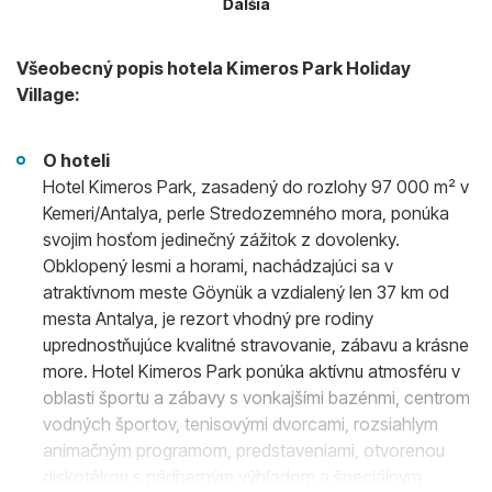
Ďalšia
Všeobecný popis hotela Kimeros Park Holiday
Village:
O hoteli
Hotel Kimeros Park, zasadený do rozlohy 97 000 m² v
Kemeri/Antalya, perle Stredozemného mora, ponúka
svojim hosťom jedinečný zážitok z dovolenky.
Obklopený lesmi a horami, nachádzajúci sa v
atraktívnom meste Göynük a vzdialený len 37 km od
mesta Antalya, je rezort vhodný pre rodiny
uprednostňujúce kvalitné stravovanie, zábavu a krásne
more. Hotel Kimeros Park ponúka aktívnu atmosféru v
oblasti športu a zábavy s vonkajšími bazénmi, centrom
vodných športov, tenisovými dvorcami, rozsiahlym
animačným programom, predstaveniami, otvorenou
diskotékou s nádherným výhľadom a špeciálnym