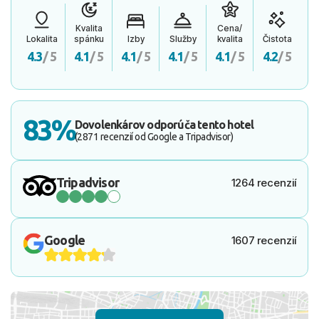
Kvalita
Cena/
Lokalita
spánku
Izby
Služby
kvalita
Čistota
4.3
/ 5
4.1
/ 5
4.1
/ 5
4.1
/ 5
4.1
/ 5
4.2
/ 5
83%
Dovolenkárov odporúča tento hotel
(2871 recenzií od Google a Tripadvisor)
Tripadvisor
1264 recenzií
Google
1607 recenzií