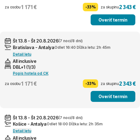
1 171 €
2 343 €
-33%
za osobu
za skupinu
Overiť termín
Št 13.8 - Št 20.8.2026
(7 nocí/8 dní)
Bratislava - Antalya
Odlet 16:40 Dĺžka letu: 2h 45m
Detail letu
All inclusive
DBL+1 (1/3)
Popis hotela od CK
1 171 €
2 343 €
-33%
za osobu
za skupinu
Overiť termín
Št 13.8 - Št 20.8.2026
(7 nocí/8 dní)
Košice - Antalya
Odlet 18:00 Dĺžka letu: 2h 35m
Detail letu
All inclusive