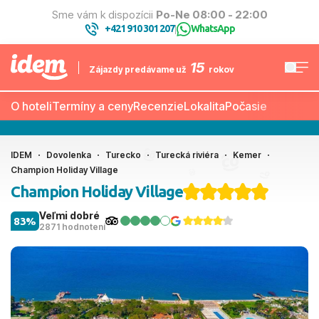
Sme vám k dispozícii
Po-Ne 08:00 - 22:00
+421 910 301 207
WhatsApp
|
15
Zájazdy predávame už
rokov
O hoteli
Termíny a ceny
Recenzie
Lokalita
Počasie
IDEM
Dovolenka
Turecko
Turecká riviéra
Kemer
Champion Holiday Village
Champion Holiday Village
Veľmi dobré
83%
2871 hodnotení