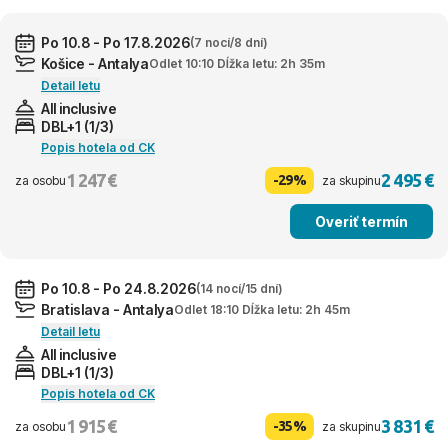
Po 10.8 - Po 17.8.2026
(7 nocí/8 dní)
Košice - Antalya
Odlet 10:10 Dĺžka letu: 2h 35m
Detail letu
All inclusive
DBL+1 (1/3)
Popis hotela od CK
1 247 €
2 495 €
-29%
za osobu
za skupinu
Overiť termín
Po 10.8 - Po 24.8.2026
(14 nocí/15 dní)
Bratislava - Antalya
Odlet 18:10 Dĺžka letu: 2h 45m
Detail letu
All inclusive
DBL+1 (1/3)
Popis hotela od CK
1 915 €
3 831 €
-35%
za osobu
za skupinu