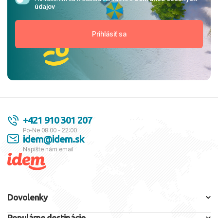
údajov
+421 910 301 207
Po-Ne 08:00 - 22:00
idem@idem.sk
Napíšte nám email
Dovolenky
Populárne destinácie