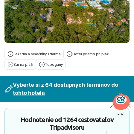
Ležadlá a slnečníky zdarma
Hotel priamo pri pláži
Bar na pláži
Tobogány
Vyberte si z 64 dostupných termínov do
tohto hotela
Hodnotenie od
1264 cestovateľov
Tripadvisoru