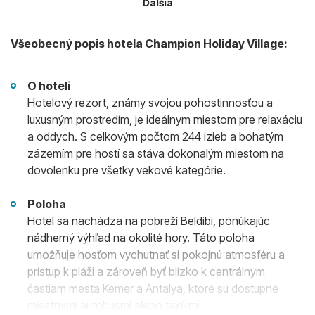
Ďalšia
Všeobecný popis hotela Champion Holiday Village:
O hoteli
Hotelový rezort, známy svojou pohostinnosťou a
luxusným prostredím, je ideálnym miestom pre relaxáciu
a oddych. S celkovým počtom 244 izieb a bohatým
zázemím pre hostí sa stáva dokonalým miestom na
dovolenku pre všetky vekové kategórie.
Poloha
Hotel sa nachádza na pobreží Beldibi, ponúkajúc
nádherný výhľad na okolité hory. Táto poloha
umožňuje hosťom vychutnať si pokojnú atmosféru a
prístup k pláži a zároveň byť blízko k centrálnym
častiam mesta Kemer a Antalya, ktoré sú dostupné
miestnymi autobusmi alebo taxíkmi.