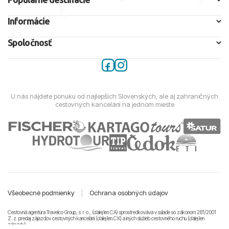
Informácie
Spoločnosť
U nás nájdete ponuku od najlepších Slovenských, ale aj zahraničných
cestovných kancelárií na jednom mieste
Všeobecné podmienky
|
Ochrana osobných údajov
Cestovná agentúra Travelco Group, s. r. o., (ďalej len CA) sprostredkováva v súlade so zákonom 281/2001
Z. z. predaj zájazdov cestovných kancelárii (ďalej len CK) a iných služieb cestovného ruchu (ďalej len
zájazdy).