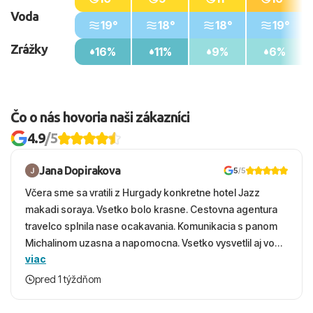
Voda
19°
18°
18°
19°
Zrážky
16%
11%
9%
6%
Čo o nás hovoria naši zákazníci
4.9
/5
Jana Dopirakova
5
/5
Včera sme sa vratili z Hurgady konkretne hotel Jazz
makadi soraya. Vsetko bolo krasne. Cestovna agentura
travelco splnila nase ocakavania. Komunikacia s panom
Michalinom uzasna a napomocna. Vsetko vysvetlil aj vo
viac
vecernych hodinach zaco sa ospravedlnujem. Hotel
krasny, cisty. Sluzby top. Strava, prostredie, more,
pred 1 týždňom
snorchlovanie. Dakujeme velmi pekne S pozdravom