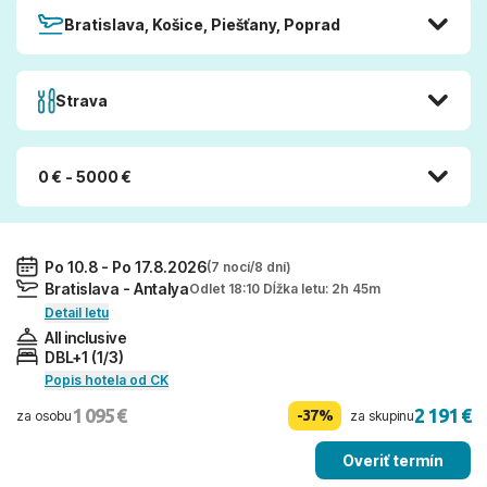
Bratislava, Košice, Piešťany, Poprad
Strava
0 € - 5000 €
Po 10.8 - Po 17.8.2026
(7 nocí/8 dní)
Bratislava - Antalya
Odlet 18:10 Dĺžka letu: 2h 45m
Detail letu
All inclusive
DBL+1 (1/3)
Popis hotela od CK
1 095 €
2 191 €
-37%
za osobu
za skupinu
Overiť termín