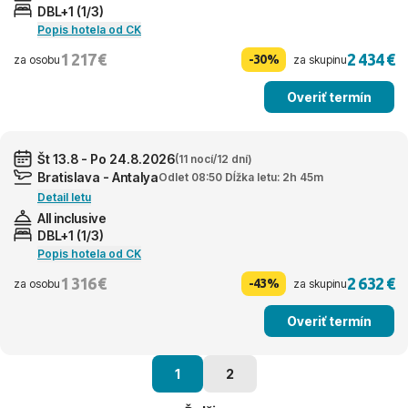
DBL+1 (1/3)
Popis hotela od CK
1 217 €
2 434 €
-30%
za osobu
za skupinu
Overiť termín
Št 13.8 - Po 24.8.2026
(11 nocí/12 dní)
Bratislava - Antalya
Odlet 08:50 Dĺžka letu: 2h 45m
Detail letu
All inclusive
DBL+1 (1/3)
Popis hotela od CK
1 316 €
2 632 €
-43%
za osobu
za skupinu
Overiť termín
1
2