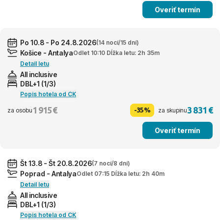
Overiť termín
Po 10.8 - Po 24.8.2026
(14 nocí/15 dní)
Košice - Antalya
Odlet 10:10 Dĺžka letu: 2h 35m
Detail letu
All inclusive
DBL+1 (1/3)
Popis hotela od CK
1 915 €
3 831 €
-35%
za osobu
za skupinu
Overiť termín
Št 13.8 - Št 20.8.2026
(7 nocí/8 dní)
Poprad - Antalya
Odlet 07:15 Dĺžka letu: 2h 40m
Detail letu
All inclusive
DBL+1 (1/3)
Popis hotela od CK