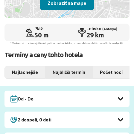
Zobraziť na mape
Pláž
Letisko
(Antalya)
50 m
29 km
* Vzdialenosť od letiska aj dľžka letu platí pre príletové letisko, pri inom odletovom letisku sa môžu tieto údaje líšiť.
Termíny a ceny tohto hotela
Najlacnejšie
Najbližší termín
Počet nocí
Od - Do
2 dospelí, 0 deti