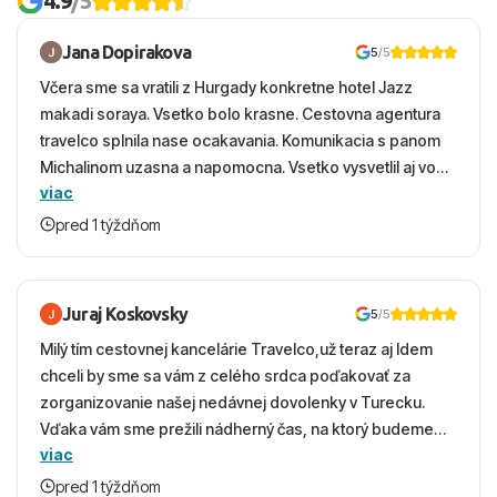
4.9
/5
Jana Dopirakova
5
/5
Včera sme sa vratili z Hurgady konkretne hotel Jazz
makadi soraya. Vsetko bolo krasne. Cestovna agentura
travelco splnila nase ocakavania. Komunikacia s panom
Michalinom uzasna a napomocna. Vsetko vysvetlil aj vo
viac
vecernych hodinach zaco sa ospravedlnujem. Hotel
krasny, cisty. Sluzby top. Strava, prostredie, more,
pred 1 týždňom
snorchlovanie. Dakujeme velmi pekne S pozdravom
Juraj Koskovsky
5
/5
Milý tím cestovnej kancelárie Travelco,už teraz aj Idem
chceli by sme sa vám z celého srdca poďakovať za
zorganizovanie našej nedávnej dovolenky v Turecku.
Vďaka vám sme prežili nádherný čas, na ktorý budeme
viac
ešte dlho s úsmevom spomínať. ​Všetko prebehlo
absolútne hladko – od prvotného výberu zájazdu, cez
pred 1 týždňom