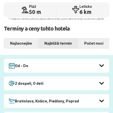
Pláž
Letisko
50 m
6 km
* Vzdialenosť od letiska aj dľžka letu platí pre príletové letisko, pri inom odletovom letisku sa môžu tieto údaje líšiť.
Termíny a ceny tohto hotela
Najlacnejšie
Najbližší termín
Počet nocí
Od - Do
2 dospelí, 0 deti
Bratislava, Košice, Piešťany, Poprad