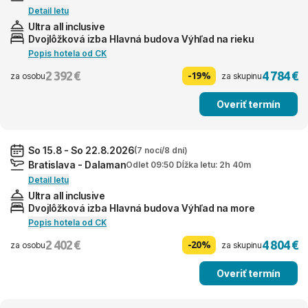
Detail letu
Ultra all inclusive
Dvojlôžková izba Hlavná budova Výhľad na rieku
Popis hotela od CK
2 392 €
4 784 €
-19%
za osobu
za skupinu
Overiť termín
So 15.8 - So 22.8.2026
(7 nocí/8 dní)
Bratislava - Dalaman
Odlet 09:50 Dĺžka letu: 2h 40m
Detail letu
Ultra all inclusive
Dvojlôžková izba Hlavná budova Výhľad na more
Popis hotela od CK
2 402 €
4 804 €
-20%
za osobu
za skupinu
Overiť termín