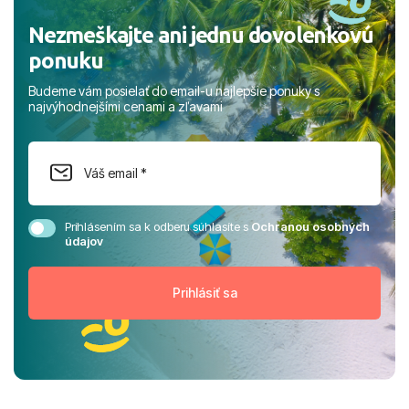
Nezmeškajte ani jednu dovolenkovú
ponuku
Budeme vám posielať do email-u najlepšie ponuky s
najvýhodnejšími cenami a zľavami
Prihlásením sa k odberu súhlasíte s
Ochranou osobných
údajov