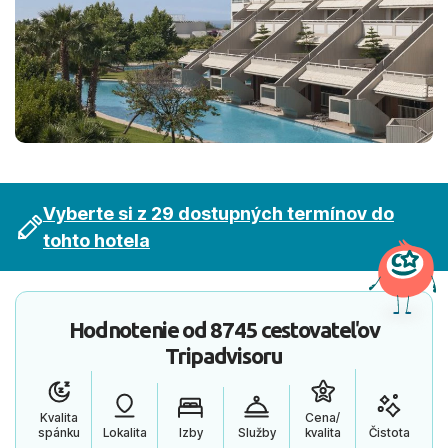
Vyberte si z 29 dostupných termínov do
tohto hotela
Hodnotenie od
8745 cestovateľov
Tripadvisoru
Kvalita
Cena/
spánku
Lokalita
Izby
Služby
kvalita
Čistota