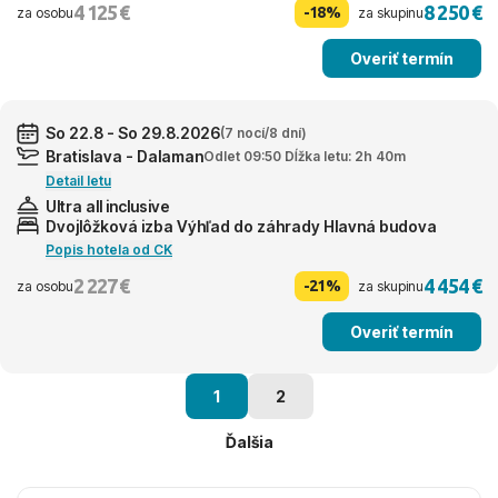
4 125 €
8 250 €
-18%
za osobu
za skupinu
Overiť termín
So 22.8 - So 29.8.2026
(7 nocí/8 dní)
Bratislava - Dalaman
Odlet 09:50 Dĺžka letu: 2h 40m
Detail letu
Ultra all inclusive
Dvojlôžková izba Výhľad do záhrady Hlavná budova
Popis hotela od CK
2 227 €
4 454 €
-21%
za osobu
za skupinu
Overiť termín
1
2
Ďalšia