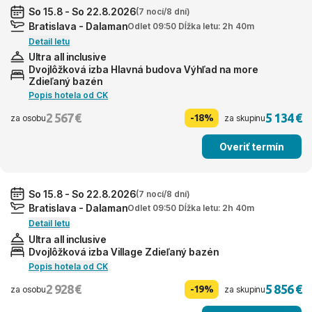
So 15.8 - So 22.8.2026
(7 nocí/8 dní)
Bratislava - Dalaman
Odlet 09:50 Dĺžka letu: 2h 40m
Detail letu
Ultra all inclusive
Dvojlôžková izba Hlavná budova Výhľad na more
Zdieľaný bazén
Popis hotela od CK
2 567 €
5 134 €
-18%
za osobu
za skupinu
Overiť termín
So 15.8 - So 22.8.2026
(7 nocí/8 dní)
Bratislava - Dalaman
Odlet 09:50 Dĺžka letu: 2h 40m
Detail letu
Ultra all inclusive
Dvojlôžková izba Village Zdieľaný bazén
Popis hotela od CK
2 928 €
5 856 €
-19%
za osobu
za skupinu