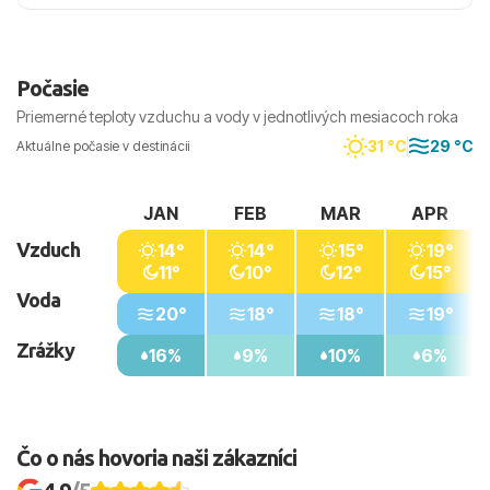
Počasie
Priemerné teploty vzduchu a vody v jednotlivých mesiacoch roka
31 °C
29 °C
Aktuálne počasie v destinácii
JAN
FEB
MAR
APR
Vzduch
14°
14°
15°
19°
11°
10°
12°
15°
Voda
20°
18°
18°
19°
Zrážky
16%
9%
10%
6%
Čo o nás hovoria naši zákazníci