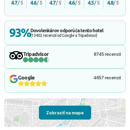
4.7
/ 5
4.6
/ 5
4.7
/ 5
4.6
/ 5
4.5
/ 5
4.8
/ 5
93%
Dovolenkárov odporúča tento hotel
(13402 recenzií od Google a Tripadvisor)
Tripadvisor
8745 recenzií
Google
4657 recenzií
Zobraziť na mape