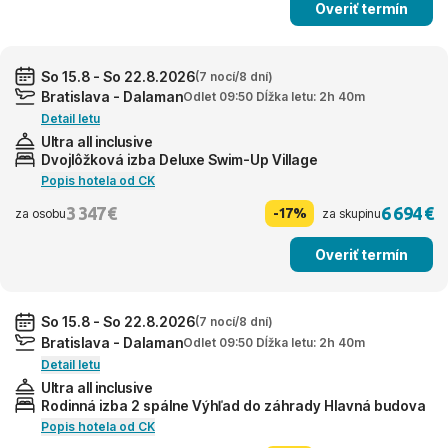
Overiť termín
So 15.8 - So 22.8.2026
(7 nocí/8 dní)
Bratislava - Dalaman
Odlet 09:50 Dĺžka letu: 2h 40m
Detail letu
Ultra all inclusive
Dvojlôžková izba Deluxe Swim-Up Village
Popis hotela od CK
3 347 €
6 694 €
-17%
za osobu
za skupinu
Overiť termín
So 15.8 - So 22.8.2026
(7 nocí/8 dní)
Bratislava - Dalaman
Odlet 09:50 Dĺžka letu: 2h 40m
Detail letu
Ultra all inclusive
Rodinná izba 2 spálne Výhľad do záhrady Hlavná budova
Popis hotela od CK