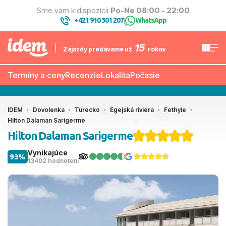
Sme vám k dispozícii
Po-Ne 08:00 - 22:00
+421 910 301 207
WhatsApp
|
15
Zájazdy predávame už
rokov
Termíny a ceny
Recenzie
Lokalita
Počasie
IDEM
Dovolenka
Turecko
Egejská riviéra
Fethyie
Hilton Dalaman Sarigerme
Hilton Dalaman Sarigerme
Vynikajúce
93%
13402 hodnotení