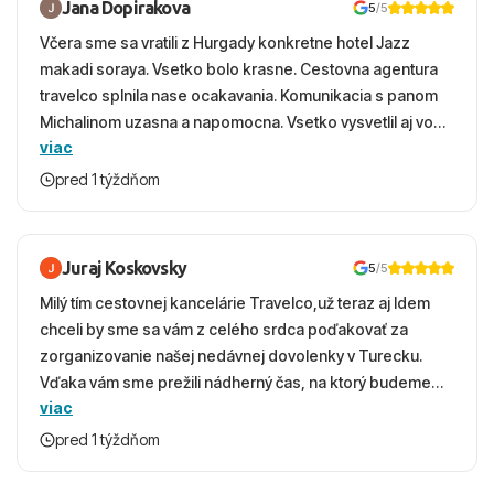
Jana Dopirakova
5
/5
Včera sme sa vratili z Hurgady konkretne hotel Jazz
makadi soraya. Vsetko bolo krasne. Cestovna agentura
travelco splnila nase ocakavania. Komunikacia s panom
Michalinom uzasna a napomocna. Vsetko vysvetlil aj vo
viac
vecernych hodinach zaco sa ospravedlnujem. Hotel
krasny, cisty. Sluzby top. Strava, prostredie, more,
pred 1 týždňom
snorchlovanie. Dakujeme velmi pekne S pozdravom
Juraj Koskovsky
5
/5
Milý tím cestovnej kancelárie Travelco,už teraz aj Idem
chceli by sme sa vám z celého srdca poďakovať za
zorganizovanie našej nedávnej dovolenky v Turecku.
Vďaka vám sme prežili nádherný čas, na ktorý budeme
viac
ešte dlho s úsmevom spomínať. ​Všetko prebehlo
absolútne hladko – od prvotného výberu zájazdu, cez
pred 1 týždňom
ochotnú komunikáciu, až po samotný transfer a pobyt. ​
Ubytovaní sme boli v hoteli TUI Magic Life Jacaranda a