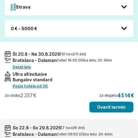
Strava
0 € - 5000 €
Št 20.8 - Ne 30.8.2026
(10 nocí/11 dní)
Bratislava - Dalaman
Odlet 16:00 Dĺžka letu: 2h 40m
Detail letu
Ultra all inclusive
Bungalov standard
Popis hotela od CK
2 257 €
4 514 €
za osobu
za skupinu
Overiť termín
So 22.8 - So 29.8.2026
(7 nocí/8 dní)
Bratislava - Dalaman
Odlet 09:50 Dĺžka letu: 2h 40m