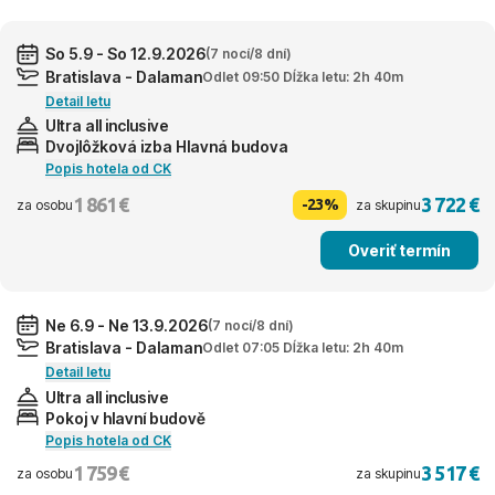
So 5.9 - So 12.9.2026
(7 nocí/8 dní)
Bratislava - Dalaman
Odlet 09:50 Dĺžka letu: 2h 40m
Detail letu
Ultra all inclusive
Dvojlôžková izba Hlavná budova
Popis hotela od CK
1 861 €
3 722 €
-23%
za osobu
za skupinu
Overiť termín
Ne 6.9 - Ne 13.9.2026
(7 nocí/8 dní)
Bratislava - Dalaman
Odlet 07:05 Dĺžka letu: 2h 40m
Detail letu
Ultra all inclusive
Pokoj v hlavní budově
Popis hotela od CK
1 759 €
3 517 €
za osobu
za skupinu