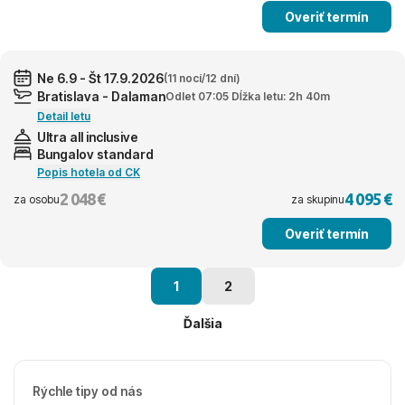
Overiť termín
Ne 6.9 - Št 17.9.2026
(11 nocí/12 dní)
Bratislava - Dalaman
Odlet 07:05 Dĺžka letu: 2h 40m
Detail letu
Ultra all inclusive
Bungalov standard
Popis hotela od CK
2 048 €
4 095 €
za osobu
za skupinu
Overiť termín
1
2
Ďalšia
Rýchle tipy od nás