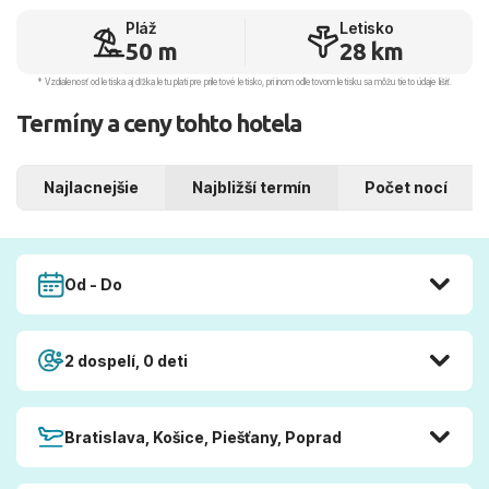
Pláž
Letisko
50 m
28 km
* Vzdialenosť od letiska aj dľžka letu platí pre príletové letisko, pri inom odletovom letisku sa môžu tieto údaje líšiť.
Termíny a ceny tohto hotela
Najlacnejšie
Najbližší termín
Počet nocí
Od - Do
2 dospelí, 0 deti
Bratislava, Košice, Piešťany, Poprad