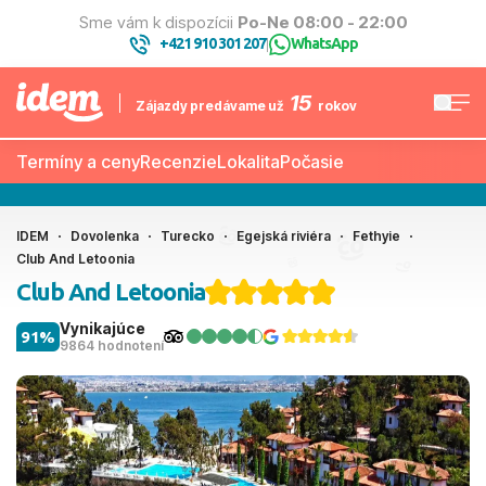
Sme vám k dispozícii
Po-Ne 08:00 - 22:00
+421 910 301 207
WhatsApp
|
15
Zájazdy predávame už
rokov
Termíny a ceny
Recenzie
Lokalita
Počasie
IDEM
Dovolenka
Turecko
Egejská riviéra
Fethyie
Club And Letoonia
Club And Letoonia
Vynikajúce
91%
9864 hodnotení