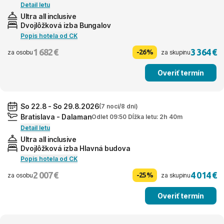
Detail letu
Ultra all inclusive
Dvojlôžková izba Bungalov
Popis hotela od CK
1 682 €
3 364 €
-26%
za osobu
za skupinu
Overiť termín
So 22.8 - So 29.8.2026
(7 nocí/8 dní)
Bratislava - Dalaman
Odlet 09:50 Dĺžka letu: 2h 40m
Detail letu
Ultra all inclusive
Dvojlôžková izba Hlavná budova
Popis hotela od CK
2 007 €
4 014 €
-25%
za osobu
za skupinu
Overiť termín