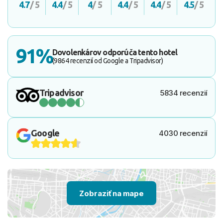
4.7
/ 5
4.4
/ 5
4
/ 5
4.4
/ 5
4.4
/ 5
4.5
/ 5
91%
Dovolenkárov odporúča tento hotel
(9864 recenzií od Google a Tripadvisor)
Tripadvisor
5834 recenzií
Google
4030 recenzií
Zobraziť na mape