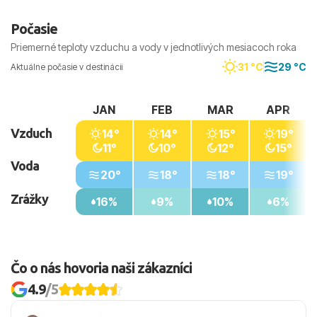
Počasie
Priemerné teploty vzduchu a vody v jednotlivých mesiacoch roka
31 °C
29 °C
Aktuálne počasie v destinácii
JAN
FEB
MAR
APR
Vzduch
14°
14°
15°
19°
11°
10°
12°
15°
Voda
20°
18°
18°
19°
Zrážky
16%
9%
10%
6%
Čo o nás hovoria naši zákazníci
4.9
/5