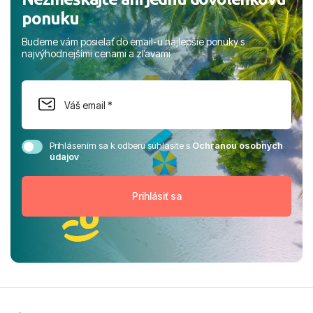
ponuku
Budeme vám posielať do email-u najlepšie ponuky s
najvýhodnejšími cenami a zľavami
Prihlásením sa k odberu súhlasíte s
Ochranou osobných
údajov