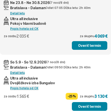
Ne 23.8 - Ne 30.8.2026
(7 nocí/8 dní)
Bratislava - Dalaman
Odlet 07:05 Dĺžka letu: 2h 40m
Detail letu
Ultra all inclusive
Pokoj v hlavní budově
Popis hotela od CK
2 035 €
4 069 €
za osobu
za skupinu
Overiť termín
So 5.9 - So 12.9.2026
(7 nocí/8 dní)
Bratislava - Dalaman
Odlet 09:50 Dĺžka letu: 2h 40m
Detail letu
Ultra all inclusive
Dvojlôžková izba Bungalov
Popis hotela od CK
1 565 €
3 130 €
-25%
za osobu
za skupinu
Overiť termín