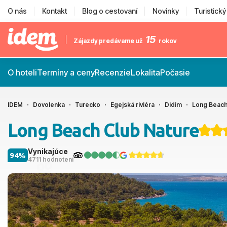
O nás
Kontakt
Blog o cestovaní
Novinky
Turistick
15
Zájazdy predávame už
rokov
O hoteli
Termíny a ceny
Recenzie
Lokalita
Počasie
IDEM
Dovolenka
Turecko
Egejská riviéra
Didim
Long Beach
Long Beach Club Nature
Vynikajúce
94%
4711 hodnotení