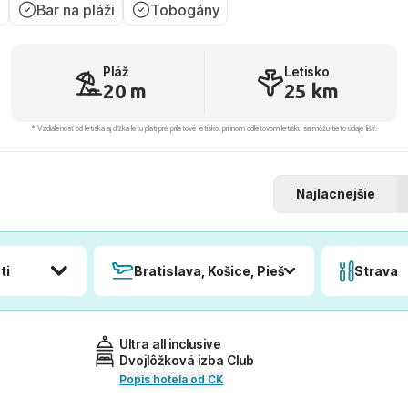
i
Bar na pláži
Tobogány
Pláž
Letisko
20 m
25 km
* Vzdialenosť od letiska aj dľžka letu platí pre príletové letisko, pri inom odletovom letisku sa môžu tieto údaje líšiť.
Najlacnejšie
ti
Bratislava, Košice, Piešťany, Poprad
Strava
Ultra all inclusive
Dvojlôžková izba Club
Popis hotela od CK