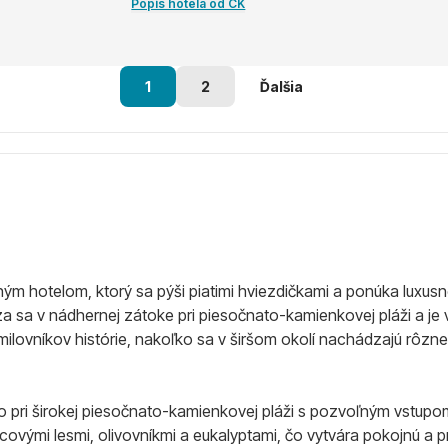
Popis hotela od CK
1
2
Ďalšia
ným hotelom, ktorý sa pýši piatimi hviezdičkami a ponúka lux
sa v nádhernej zátoke pri piesočnato-kamienkovej pláži a je v
milovníkov histórie, nakoľko sa v širšom okolí nachádzajú rôzne
 pri širokej piesočnato-kamienkovej pláži s pozvoľným vstup
ovými lesmi, olivovníkmi a eukalyptami, čo vytvára pokojnú a p