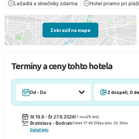
Ležadlá a slnečníky zdarma
Hotel priamo pri pláž
Zobraziť na mape
Termíny a ceny tohto hotela
Od - Do
2 dospelí, 0 de
St 19.8 - Št 27.8.2026
(7 nocí/9 dní)
Bratislava - Bodrum
Odlet 17:45 Dĺžka letu: 2h 30m
Detail letu