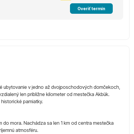
Overiť termín
usné ubytovanie v jedno až dvojposchodových domčekoch,
zdialený len približne kilometer od mestečka Akbük.
 historické pamiatky.
om do mora. Nachádza sa len 1 km od centra mestečka
ríjemnú atmosféru.