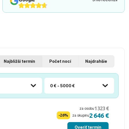
Najbližší termín
Počet nocí
Najdrahšie
0 € - 5000 €
1 323 €
za osobu
2 646 €
-26%
za skupinu
Overiť termín