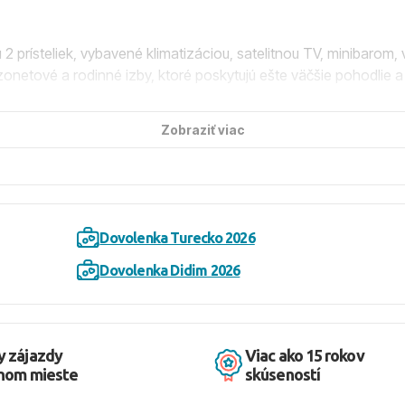
 prísteliek, vybavené klimatizáciou, satelitnou TV, minibarom,
onetové a rodinné izby, ktoré poskytujú ešte väčšie pohodlie a 
Zobraziť viac
, dve á la carte reštaurácie (tureckú a rybiu), viacero barov vr
žu užívať bezplatné Wi-Fi pripojenie v spoločných priestoroch,
Dovolenka Turecko 2026
e, ktoré zahŕňajú raňajky, neskoré raňajky, obedy a večere formo
ých, miestnych alkoholických a vybraných importovaných náp
Dovolenka Didim 2026
 vstupom do mora. Hostia majú k dispozícii ležadlá, slnečníky a
y zájazdy
Viac ako 15 rokov
dnom mieste
skúseností