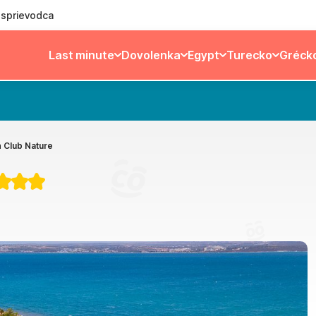
ý sprievodca
Last minute
Dovolenka
Egypt
Turecko
Gréck
 Club Nature