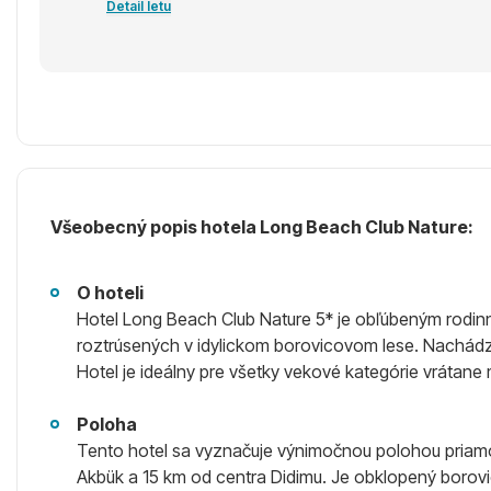
Detail letu
Všeobecný popis hotela Long Beach Club Nature:
O hoteli
Hotel Long Beach Club Nature 5* je obľúbeným rodin
roztrúsených v idylickom borovicovom lese. Nachádza 
Hotel je ideálny pre všetky vekové kategórie vrátane 
Poloha
Tento hotel sa vyznačuje výnimočnou polohou priamo
Akbük a 15 km od centra Didimu. Je obklopený borovic