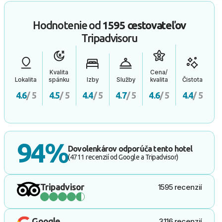
Hodnotenie od
1595 cestovateľov
Tripadvisoru
Kvalita
Cena/
Lokalita
spánku
Izby
Služby
kvalita
Čistota
4.6
/ 5
4.5
/ 5
4.4
/ 5
4.7
/ 5
4.6
/ 5
4.4
/ 5
94%
Dovolenkárov odporúča tento hotel
(4711 recenzií od Google a Tripadvisor)
Tripadvisor
1595 recenzií
Google
3116 recenzií