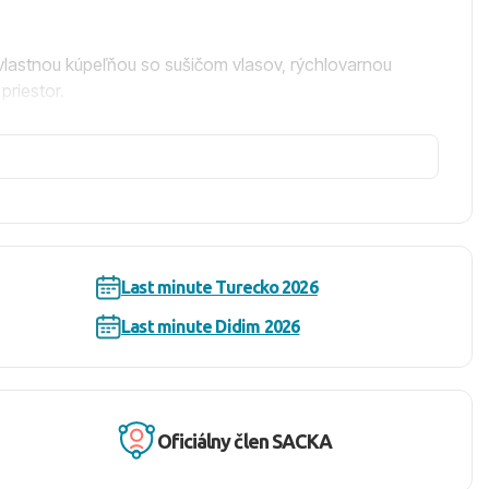
 vlastnou kúpeľňou so sušičom vlasov, rýchlovarnou
priestor.
átane snack baru, bazén s toboganmi, miniklub, detské
 SPA centrum, masáže, saunu, kaderníctvo, kozmetický
Last minute Turecko 2026
u bufetu, ľahké občerstvenie počas dňa, polnočné
ojov.
Last minute Didim 2026
 osušky zadarmo. Je tu aj bar na pláži pre pohodlné
Oficiálny člen SACKA