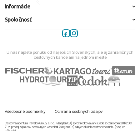
Informácie
Spoločnosť
U nás nájdete ponuku od najlepších Slovenských, ale aj zahraničných
cestovných kancelárií na jednom mieste
Všeobecné podmienky
|
Ochrana osobných údajov
Cestovná agentúra Travelco Group, s. r. o., (ďalej len CA) sprostredkováva v súlade so zákonom 281/2001
Z. z. predaj zájazdov cestovných kancelárii (ďalej len CK) a iných služieb cestovného ruchu (ďalej len
zájazdy).
© 2011-2026 Travelco Group, s. r. o. Všetky práva vyhradené.