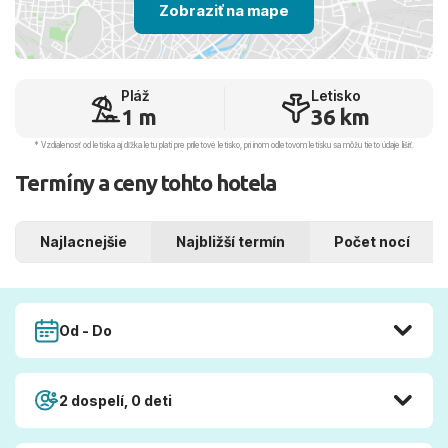
Zobraziť na mape
Pláž
Letisko
1 m
36 km
* Vzdialenosť od letiska aj dľžka letu platí pre príletové letisko, pri inom odletovom letisku sa môžu tieto údaje líšiť.
Termíny a ceny tohto hotela
Najlacnejšie
Najbližší termín
Počet nocí
Od - Do
2 dospelí, 0 deti