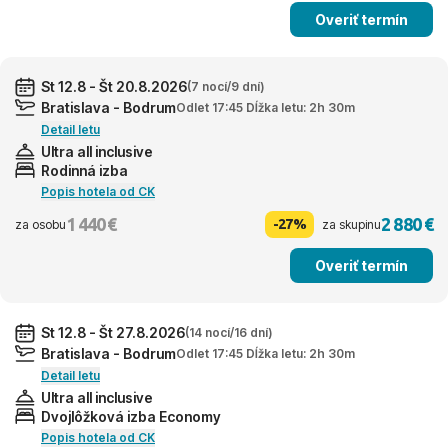
Overiť termín
St 12.8 - Št 20.8.2026
(7 nocí/9 dní)
Bratislava - Bodrum
Odlet 17:45 Dĺžka letu: 2h 30m
Detail letu
Ultra all inclusive
Rodinná izba
Popis hotela od CK
1 440 €
2 880 €
-27%
za osobu
za skupinu
Overiť termín
St 12.8 - Št 27.8.2026
(14 nocí/16 dní)
Bratislava - Bodrum
Odlet 17:45 Dĺžka letu: 2h 30m
Detail letu
Ultra all inclusive
Dvojlôžková izba Economy
Popis hotela od CK