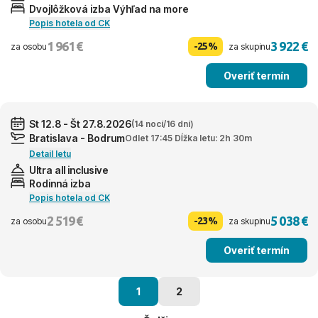
Dvojlôžková izba Výhľad na more
Popis hotela od CK
1 961 €
3 922 €
-25%
za osobu
za skupinu
Overiť termín
St 12.8 - Št 27.8.2026
(14 nocí/16 dní)
Bratislava - Bodrum
Odlet 17:45 Dĺžka letu: 2h 30m
Detail letu
Ultra all inclusive
Rodinná izba
Popis hotela od CK
2 519 €
5 038 €
-23%
za osobu
za skupinu
Overiť termín
1
2