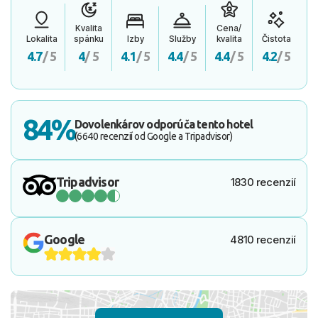
Kvalita
Cena/
Lokalita
spánku
Izby
Služby
kvalita
Čistota
4.7
/ 5
4
/ 5
4.1
/ 5
4.4
/ 5
4.4
/ 5
4.2
/ 5
84%
Dovolenkárov odporúča tento hotel
(6640 recenzií od Google a Tripadvisor)
Tripadvisor
1830 recenzií
Google
4810 recenzií