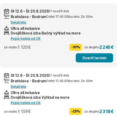
St 12.8 - Št 20.8.2026
(7 nocí/9 dní)
Bratislava - Bodrum
Odlet 17:45 Dĺžka letu: 2h 30m
Detail letu
Ultra all inclusive
Dvojlôžková izba Bočný výhľad na more
Popis hotela od CK
1 120 €
2 240 €
-30%
za osobu
za skupinu
Overiť termín
St 12.8 - Št 20.8.2026
(7 nocí/9 dní)
Bratislava - Bodrum
Odlet 17:45 Dĺžka letu: 2h 30m
Detail letu
Ultra all inclusive
Dvojlôžková izba Výhľad na more
Popis hotela od CK
1 159 €
2 318 €
-29%
za osobu
za skupinu