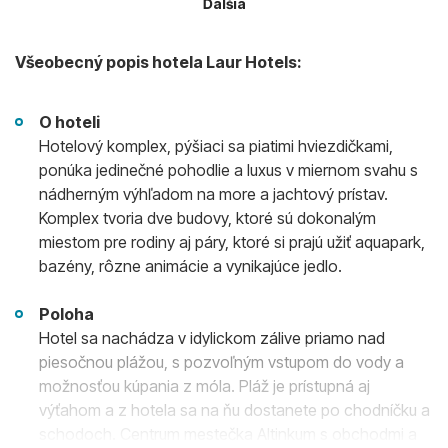
Ďalšia
Všeobecný popis hotela Laur Hotels:
O hoteli
Hotelový komplex, pýšiaci sa piatimi hviezdičkami,
ponúka jedinečné pohodlie a luxus v miernom svahu s
nádherným výhľadom na more a jachtový prístav.
Komplex tvoria dve budovy, ktoré sú dokonalým
miestom pre rodiny aj páry, ktoré si prajú užiť aquapark,
bazény, rôzne animácie a vynikajúce jedlo.
Poloha
Hotel sa nachádza v idylickom zálive priamo nad
piesočnou plážou, s pozvoľným vstupom do vody a
možnosťou kúpania z móla. Pláž je prístupná aj
výťahom a z hotela sa na ňu dostanete po chodníčku a
schodoch. Centrum mestečka Altinkum s obchodmi a