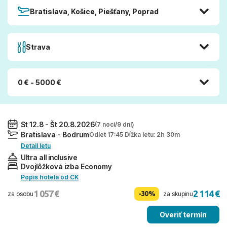
Bratislava, Košice, Piešťany, Poprad
Strava
0 € - 5000 €
St 12.8 - Št 20.8.2026
(7 nocí/9 dní)
Bratislava - Bodrum
Odlet 17:45 Dĺžka letu: 2h 30m
Detail letu
Ultra all inclusive
Dvojlôžková izba Economy
Popis hotela od CK
1 057 €
2 114 €
-30%
za osobu
za skupinu
Overiť termín