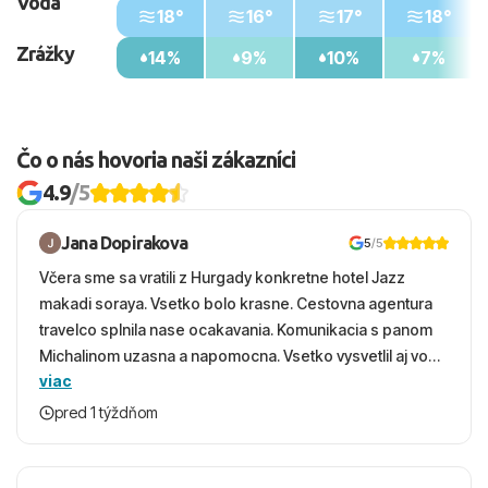
Voda
18°
16°
17°
18°
Zrážky
14%
9%
10%
7%
Čo o nás hovoria naši zákazníci
4.9
/5
Jana Dopirakova
5
/5
Včera sme sa vratili z Hurgady konkretne hotel Jazz
makadi soraya. Vsetko bolo krasne. Cestovna agentura
travelco splnila nase ocakavania. Komunikacia s panom
Michalinom uzasna a napomocna. Vsetko vysvetlil aj vo
viac
vecernych hodinach zaco sa ospravedlnujem. Hotel
krasny, cisty. Sluzby top. Strava, prostredie, more,
pred 1 týždňom
snorchlovanie. Dakujeme velmi pekne S pozdravom