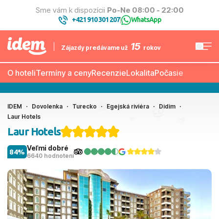
Sme vám k dispozícii
Po-Ne 08:00 - 22:00
+421 910 301 207
WhatsApp
|
15
Zájazdy predávame už
rokov
O hoteli
Termíny a ceny
Recenzie
Lokalita
Počasie
IDEM
Dovolenka
Turecko
Egejská riviéra
Didim
Laur Hotels
Laur Hotels
Veľmi dobré
84%
6640 hodnotení