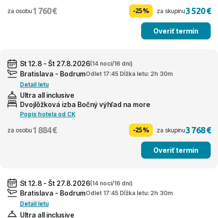
1 760 €
3 520 €
-25%
za osobu
za skupinu
Overiť termín
St 12.8 - Št 27.8.2026
(14 nocí/16 dní)
Bratislava - Bodrum
Odlet 17:45 Dĺžka letu: 2h 30m
Detail letu
Ultra all inclusive
Dvojlôžková izba Bočný výhľad na more
Popis hotela od CK
1 884 €
3 768 €
-25%
za osobu
za skupinu
Overiť termín
St 12.8 - Št 27.8.2026
(14 nocí/16 dní)
Bratislava - Bodrum
Odlet 17:45 Dĺžka letu: 2h 30m
Detail letu
Ultra all inclusive