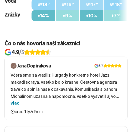
Voda
18°
16°
17°
18°
Zrážky
14%
9%
10%
7%
Čo o nás hovoria naši zákazníci
4.9
/5
Jana Dopirakova
5
/5
Včera sme sa vratili z Hurgady konkretne hotel Jazz
makadi soraya. Vsetko bolo krasne. Cestovna agentura
travelco splnila nase ocakavania. Komunikacia s panom
Michalinom uzasna a napomocna. Vsetko vysvetlil aj vo
viac
vecernych hodinach zaco sa ospravedlnujem. Hotel
krasny, cisty. Sluzby top. Strava, prostredie, more,
pred 1 týždňom
snorchlovanie. Dakujeme velmi pekne S pozdravom