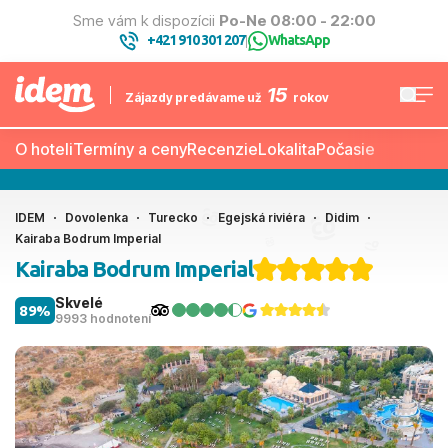
Sme vám k dispozícii
Po-Ne 08:00 - 22:00
+421 910 301 207
WhatsApp
|
15
Zájazdy predávame už
rokov
O hoteli
Termíny a ceny
Recenzie
Lokalita
Počasie
IDEM
Dovolenka
Turecko
Egejská riviéra
Didim
Kairaba Bodrum Imperial
Kairaba Bodrum Imperial
Skvelé
89%
9993 hodnotení