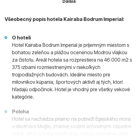
Ďalšia
Všeobecný popis hotela Kairaba Bodrum Imperial:
O hoteli
Hotel Kairaba Bodrum Imperial je príjemným miestom s
bohatou zeleňou a plážou ocenenou Modrou vlajkou
za čistotu. Areál hotela sa rozprestiera na 46 000 m2 s
375 izbami rozmiestnenými v niekoľkých
trojpodlažných budovách. Ideálne miesto pre
milovníkov kúpania, športových aktivít aj tých, ktorí
hľadajú odpočinok. Hotel je vhodný pre všetky vekové
kategórie.
Poloha
Hotel sa nachádza priamo na pobreží Egejského mora
v destinácii Muğla, známej svojimi úchvatnými západmi
slnka. Jeho poloha na Modrou vlajkou ocenenej pláži