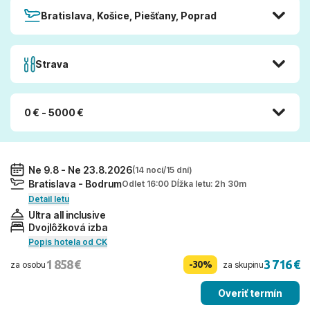
Bratislava, Košice, Piešťany, Poprad
Strava
0 € - 5000 €
Ne 9.8 - Ne 23.8.2026
(14 nocí/15 dní)
Bratislava - Bodrum
Odlet 16:00 Dĺžka letu: 2h 30m
Detail letu
Ultra all inclusive
Dvojlôžková izba
Popis hotela od CK
1 858 €
3 716 €
-30%
za osobu
za skupinu
Overiť termín