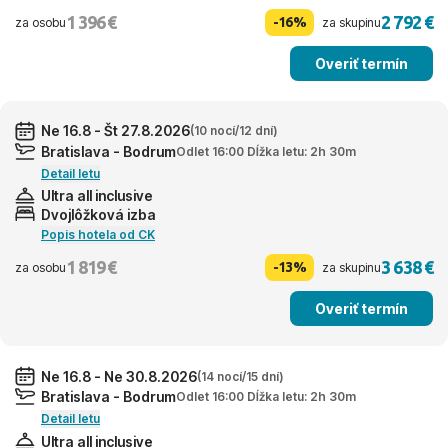
1 396 €
2 792 €
-16%
za osobu
za skupinu
Overiť termín
Ne 16.8 - Št 27.8.2026
(10 nocí/12 dní)
Bratislava - Bodrum
Odlet 16:00 Dĺžka letu: 2h 30m
Detail letu
Ultra all inclusive
Dvojlôžková izba
Popis hotela od CK
1 819 €
3 638 €
-13%
za osobu
za skupinu
Overiť termín
Ne 16.8 - Ne 30.8.2026
(14 nocí/15 dní)
Bratislava - Bodrum
Odlet 16:00 Dĺžka letu: 2h 30m
Detail letu
Ultra all inclusive