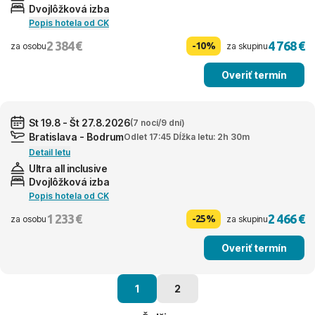
Dvojlôžková izba
Popis hotela od CK
2 384 €
4 768 €
-10%
za osobu
za skupinu
Overiť termín
St 19.8 - Št 27.8.2026
(7 nocí/9 dní)
Bratislava - Bodrum
Odlet 17:45 Dĺžka letu: 2h 30m
Detail letu
Ultra all inclusive
Dvojlôžková izba
Popis hotela od CK
1 233 €
2 466 €
-25%
za osobu
za skupinu
Overiť termín
1
2