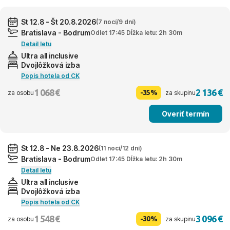
St 12.8 - Št 20.8.2026
(7 nocí/9 dní)
Bratislava - Bodrum
Odlet 17:45 Dĺžka letu: 2h 30m
Detail letu
Ultra all inclusive
Dvojlôžková izba
Popis hotela od CK
1 068 €
2 136 €
-35%
za osobu
za skupinu
Overiť termín
St 12.8 - Ne 23.8.2026
(11 nocí/12 dní)
Bratislava - Bodrum
Odlet 17:45 Dĺžka letu: 2h 30m
Detail letu
Ultra all inclusive
Dvojlôžková izba
Popis hotela od CK
1 548 €
3 096 €
-30%
za osobu
za skupinu