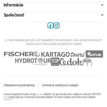
Informácie
Spoločnosť
U nás nájdete ponuku od najlepších Slovenských, ale aj zahraničných
cestovných kancelárií na jednom mieste
Všeobecné podmienky
|
Ochrana osobných údajov
Cestovná agentúra Travelco Group, s. r. o., (ďalej len CA) sprostredkováva v súlade so zákonom 281/2001
Z. z. predaj zájazdov cestovných kancelárii (ďalej len CK) a iných služieb cestovného ruchu (ďalej len
zájazdy).
© 2011-2026 Travelco Group, s. r. o. Všetky práva vyhradené.