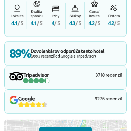
Kvalita
Cena/
Lokalita
spánku
Izby
Služby
kvalita
Čistota
4.1
/ 5
4.1
/ 5
4
/ 5
4.3
/ 5
4.2
/ 5
4.2
/ 5
89%
Dovolenkárov odporúča tento hotel
(9993 recenzií od Google a Tripadvisor)
Tripadvisor
3718 recenzií
Google
6275 recenzií