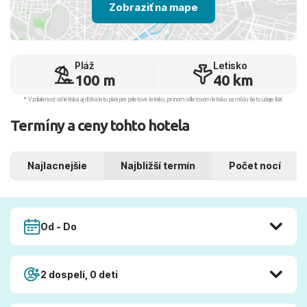
Zobraziť na mape
Pláž
Letisko
100 m
40 km
* Vzdialenosť od letiska aj dľžka letu platí pre príletové letisko, pri inom odletovom letisku sa môžu tieto údaje líšiť.
Termíny a ceny tohto hotela
Najlacnejšie
Najbližší termín
Počet nocí
Od - Do
2 dospelí, 0 deti