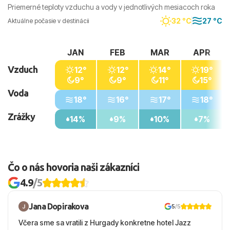
Priemerné teploty vzduchu a vody v jednotlivých mesiacoch roka
32 °C
27 °C
Aktuálne počasie v destinácii
JAN
FEB
MAR
APR
Vzduch
12°
12°
14°
19°
9°
9°
11°
15°
Voda
18°
16°
17°
18°
Zrážky
14%
9%
10%
7%
Čo o nás hovoria naši zákazníci
4.9
/5
Jana Dopirakova
5
/5
Včera sme sa vratili z Hurgady konkretne hotel Jazz