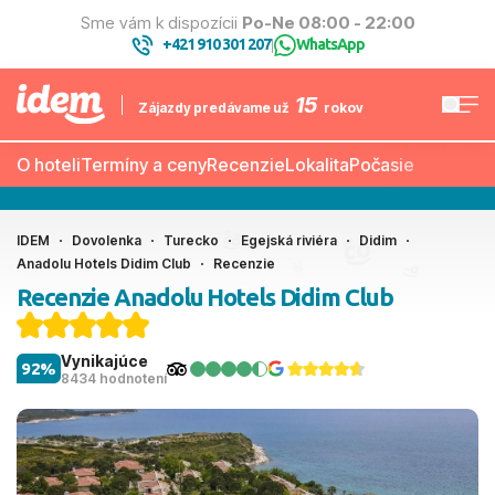
Sme vám k dispozícii
Po-Ne 08:00 - 22:00
+421 910 301 207
WhatsApp
|
15
Zájazdy predávame už
rokov
O hoteli
Termíny a ceny
Recenzie
Lokalita
Počasie
IDEM
Dovolenka
Turecko
Egejská riviéra
Didim
Anadolu Hotels Didim Club
Recenzie
Recenzie Anadolu Hotels Didim Club
Vynikajúce
92%
8434 hodnotení