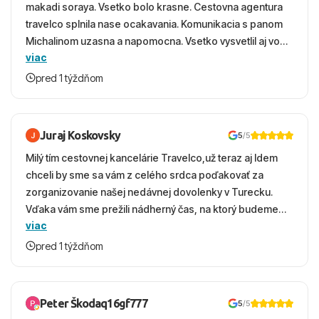
makadi soraya. Vsetko bolo krasne. Cestovna agentura
travelco splnila nase ocakavania. Komunikacia s panom
Michalinom uzasna a napomocna. Vsetko vysvetlil aj vo
viac
vecernych hodinach zaco sa ospravedlnujem. Hotel
krasny, cisty. Sluzby top. Strava, prostredie, more,
pred 1 týždňom
snorchlovanie. Dakujeme velmi pekne S pozdravom
Juraj Koskovsky
5
/5
Milý tím cestovnej kancelárie Travelco,už teraz aj Idem
chceli by sme sa vám z celého srdca poďakovať za
zorganizovanie našej nedávnej dovolenky v Turecku.
Vďaka vám sme prežili nádherný čas, na ktorý budeme
viac
ešte dlho s úsmevom spomínať. ​Všetko prebehlo
absolútne hladko – od prvotného výberu zájazdu, cez
pred 1 týždňom
ochotnú komunikáciu, až po samotný transfer a pobyt. ​
Ubytovaní sme boli v hoteli TUI Magic Life Jacaranda a
bola to trefa do čierneho! ​Čo nás dostalo najviac: ​Skvelé
Peter Škodaq16gf777
5
/5
služby a personál: Vždy usmievaví, ochotní a starostliví