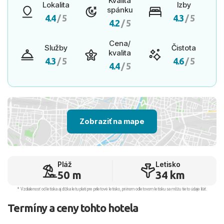
Kvalita
Lokalita
Izby
spánku
4.4
/ 5
4.3
/ 5
4.2
/ 5
Cena/
Služby
Čistota
kvalita
4.3
/ 5
4.6
/ 5
4.4
/ 5
Zobraziť na mape
Pláž
Letisko
50 m
34 km
* Vzdialenosť od letiska aj dľžka letu platí pre príletové letisko, pri inom odletovom letisku sa môžu tieto údaje líšiť.
Termíny a ceny tohto hotela