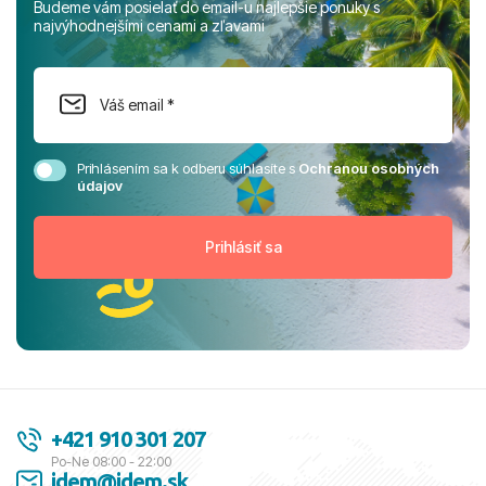
Budeme vám posielať do email-u najlepšie ponuky s
najvýhodnejšími cenami a zľavami
Prihlásením sa k odberu súhlasíte s
Ochranou osobných
údajov
+421 910 301 207
Po-Ne 08:00 - 22:00
idem@idem.sk