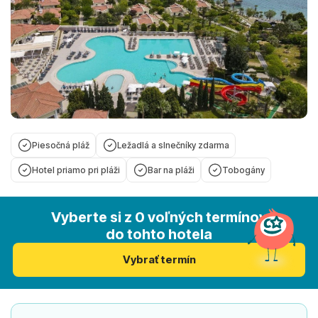
Piesočná pláž
Ležadlá a slnečníky zdarma
Hotel priamo pri pláži
Bar na pláži
Tobogány
Vyberte si z 0 voľných termínov
do tohto hotela
Vybrať termín