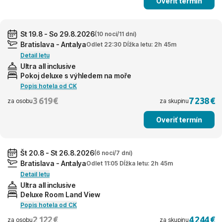
Overiť termín
St 19.8 - So 29.8.2026
(10 nocí/11 dní)
Bratislava - Antalya
Odlet 22:30 Dĺžka letu: 2h 45m
Detail letu
Ultra all inclusive
Pokoj deluxe s výhledem na moře
Popis hotela od CK
3 619 €
7 238 €
za osobu
za skupinu
Overiť termín
Št 20.8 - St 26.8.2026
(6 nocí/7 dní)
Bratislava - Antalya
Odlet 11:05 Dĺžka letu: 2h 45m
Detail letu
Ultra all inclusive
Deluxe Room Land View
Popis hotela od CK
2 122 €
4 244 €
za osobu
za skupinu