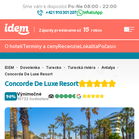
Sme vám k dispozícii
Po-Ne 08:00 - 22:00
+421 910 301 207
WhatsApp
|
15
Zájazdy predávame už
rokov
O hoteli
Termíny a ceny
Recenzie
Lokalita
Počasie
IDEM
Dovolenka
Turecko
Turecká riviéra
Antalya
Concorde De Luxe Resort
Concorde De Luxe Resort
Výnimočné
96%
19732 hodnotení