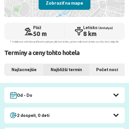
Zobraziť na mape
Pláž
Letisko
(Antalya)
50 m
8 km
* Vzdialenosť od letiska aj dľžka letu platí pre príletové letisko, pri inom odletovom letisku sa môžu tieto údaje líšiť.
Termíny a ceny tohto hotela
Najlacnejšie
Najbližší termín
Počet nocí
Od - Do
2 dospelí, 0 deti