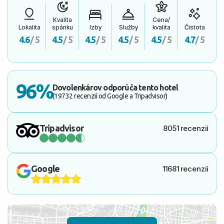
Kvalita
Cena/
Lokalita
spánku
Izby
Služby
kvalita
Čistota
4.6
/ 5
4.5
/ 5
4.5
/ 5
4.5
/ 5
4.5
/ 5
4.7
/ 5
96%
Dovolenkárov odporúča tento hotel
(19732 recenzií od Google a Tripadvisor)
Tripadvisor
8051 recenzií
Google
11681 recenzií