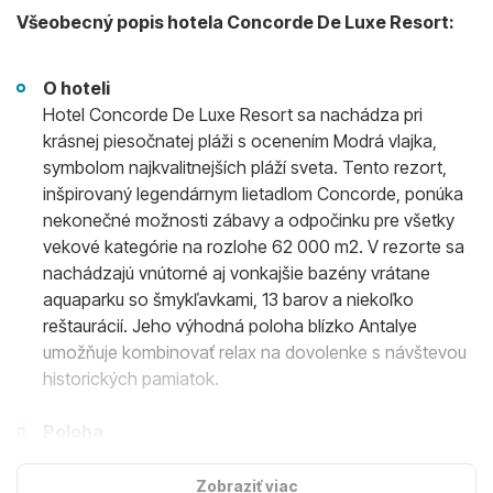
Všeobecný popis hotela Concorde De Luxe Resort:
O hoteli
Hotel Concorde De Luxe Resort sa nachádza pri
krásnej piesočnatej pláži s ocenením Modrá vlajka,
symbolom najkvalitnejších pláží sveta. Tento rezort,
inšpirovaný legendárnym lietadlom Concorde, ponúka
nekonečné možnosti zábavy a odpočinku pre všetky
vekové kategórie na rozlohe 62 000 m2. V rezorte sa
nachádzajú vnútorné aj vonkajšie bazény vrátane
aquaparku so šmykľavkami, 13 barov a niekoľko
reštaurácií. Jeho výhodná poloha blízko Antalye
umožňuje kombinovať relax na dovolenke s návštevou
historických pamiatok.
Poloha
Rezort je situovaný v pokojnom prostredí mimo mesta,
na pláži Lara v Antalyi v Turecku, vzdialený 16 km od
Zobraziť viac