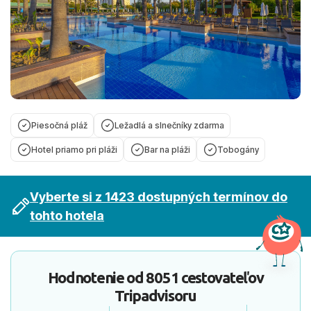
Piesočná pláž
Ležadlá a slnečníky zdarma
Hotel priamo pri pláži
Bar na pláži
Tobogány
Vyberte si z 1423 dostupných termínov do
tohto hotela
Hodnotenie od
8051 cestovateľov
Tripadvisoru