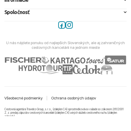
Spoločnosť
U nás nájdete ponuku od najlepších Slovenských, ale aj zahraničných
cestovných kancelárií na jednom mieste
Všeobecné podmienky
|
Ochrana osobných údajov
Cestovná agentúra Travelco Group, s. r. o., (ďalej len CA) sprostredkováva v súlade so zákonom 281/2001
Z. z. predaj zájazdov cestovných kancelárii (ďalej len CK) a iných služieb cestovného ruchu (ďalej len
zájazdy).
© 2011-2026 Travelco Group, s. r. o. Všetky práva vyhradené.