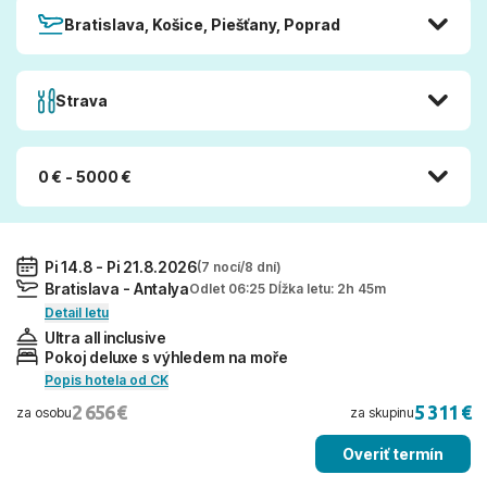
Bratislava, Košice, Piešťany, Poprad
Strava
0 € - 5000 €
Pi 14.8 - Pi 21.8.2026
(7 nocí/8 dní)
Bratislava - Antalya
Odlet 06:25 Dĺžka letu: 2h 45m
Detail letu
Ultra all inclusive
Pokoj deluxe s výhledem na moře
Popis hotela od CK
2 656 €
5 311 €
za osobu
za skupinu
Overiť termín