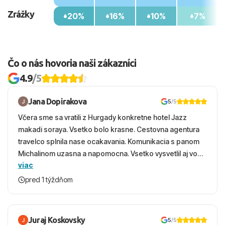
Zrážky
20%
16%
10%
7%
Čo o nás hovoria naši zákazníci
4.9
/5
Jana Dopirakova
5
/5
Včera sme sa vratili z Hurgady konkretne hotel Jazz
makadi soraya. Vsetko bolo krasne. Cestovna agentura
travelco splnila nase ocakavania. Komunikacia s panom
Michalinom uzasna a napomocna. Vsetko vysvetlil aj vo
viac
vecernych hodinach zaco sa ospravedlnujem. Hotel
krasny, cisty. Sluzby top. Strava, prostredie, more,
pred 1 týždňom
snorchlovanie. Dakujeme velmi pekne S pozdravom
Juraj Koskovsky
5
/5