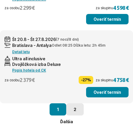
2 299 €
4 598 €
za osobu
za skupinu
Overiť termín
Št 20.8 - Št 27.8.2026
(7 nocí/8 dní)
Bratislava - Antalya
Odlet 08:25 Dĺžka letu: 2h 45m
Detail letu
Ultra all inclusive
Dvojlôžková izba Deluxe
Popis hotela od CK
2 379 €
4 758 €
-27%
za osobu
za skupinu
Overiť termín
1
2
Ďalšia