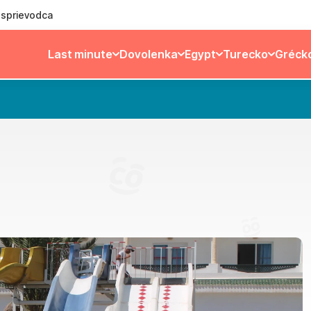
ý sprievodca
Last minute
Dovolenka
Egypt
Turecko
Gréck