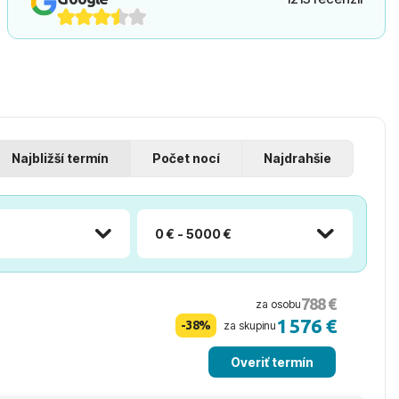
Najbližší termín
Počet nocí
Najdrahšie
0 € - 5000 €
788 €
za osobu
1 576 €
-38%
za skupinu
Overiť termín