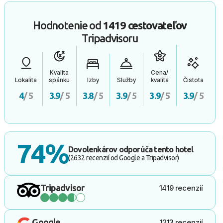
Hodnotenie od
1419 cestovateľov
Tripadvisoru
Kvalita
Cena/
Lokalita
spánku
Izby
Služby
kvalita
Čistota
4
/ 5
3.9
/ 5
3.8
/ 5
3.9
/ 5
3.9
/ 5
3.9
/ 5
74%
Dovolenkárov odporúča tento hotel
(2632 recenzií od Google a Tripadvisor)
Tripadvisor
1419 recenzií
Google
1213 recenzií