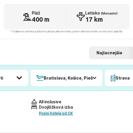
Pláž
Letisko
(Monastir)
400 m
17 km
* Vzdialenosť od letiska aj dľžka letu platí pre príletové letisko, pri inom odletovom letisku sa môžu tieto údaje líšiť.
Najlacnejšie
ti
Bratislava, Košice, Piešťany, Poprad
Strava
All inclusive
Dvojlôžková izba
Popis hotela od CK