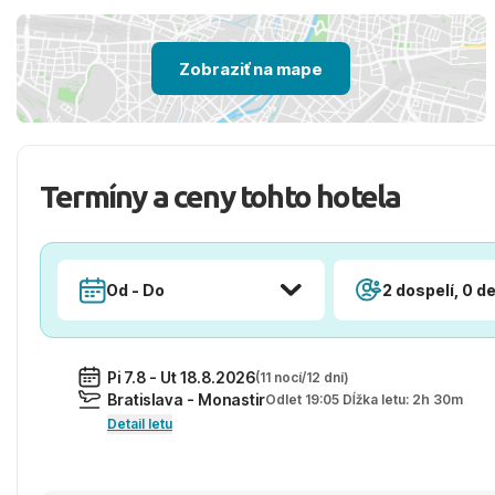
Zobraziť na mape
Termíny a ceny tohto hotela
Od - Do
2 dospelí, 0 de
Pi 7.8 - Ut 18.8.2026
(11 nocí/12 dní)
Bratislava - Monastir
Odlet 19:05 Dĺžka letu: 2h 30m
Detail letu