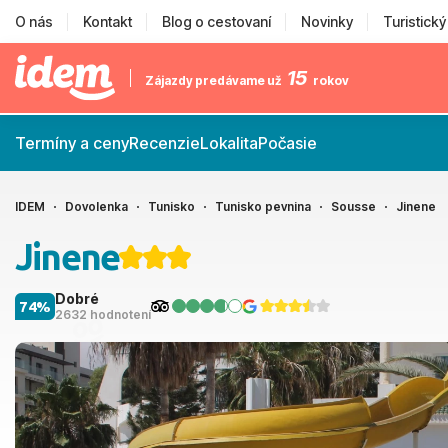
O nás
Kontakt
Blog o cestovaní
Novinky
Turistick
15
Zájazdy predávame už
rokov
Termíny a ceny
Recenzie
Lokalita
Počasie
IDEM
Dovolenka
Tunisko
Tunisko pevnina
Sousse
Jinene
Jinene
Dobré
74%
2632 hodnotení