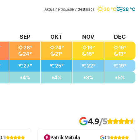
30 °C
28 °C
Aktuálne počasie v destinácii
SEP
OKT
NOV
DEC
°
28°
24°
19°
16°
24°
21°
16°
13°
°
27°
25°
22°
19°
4%
4%
3%
5%
4.9
/5
Patrik Matula
5
/5
5
/5