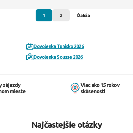
1
2
Ďalšia
Dovolenka Tunisko 2026
Dovolenka Sousse 2026
y zájazdy
Viac ako 15 rokov
dnom mieste
skúseností
Najčastejšie otázky