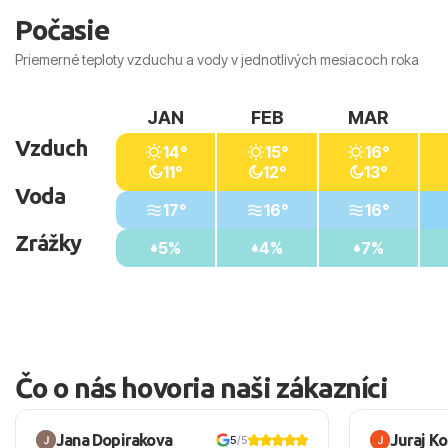
Počasie
Priemerné teploty vzduchu a vody v jednotlivých mesiacoch roka
JAN
FEB
MAR
Vzduch
14°
15°
16°
11°
12°
13°
Voda
17°
16°
16°
Zrážky
5%
4%
7%
Čo o nás hovoria naši zákazníci
Jana Dopirakova
Juraj K
5
/5