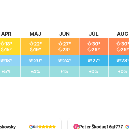
APR
MÁJ
JÚN
JÚL
AUG
18°
22°
27°
30°
30
15°
19°
23°
26°
26°
18°
20°
24°
27°
28
5%
4%
1%
0%
0%
oskovsky
Peter Škodaq16gf777
5
/5