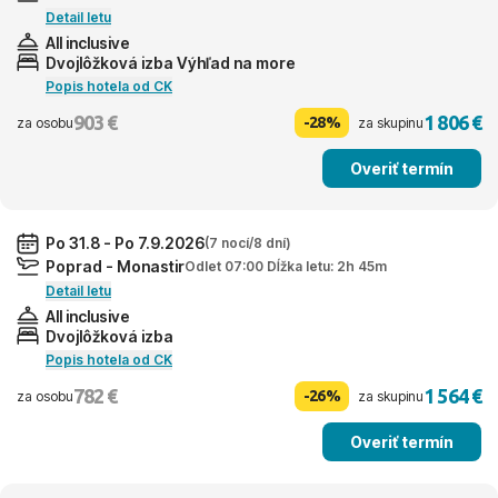
Detail letu
All inclusive
Dvojlôžková izba Výhľad na more
Popis hotela od CK
903 €
1 806 €
-28%
za osobu
za skupinu
Overiť termín
Po 31.8 - Po 7.9.2026
(7 nocí/8 dní)
Poprad - Monastir
Odlet 07:00 Dĺžka letu: 2h 45m
Detail letu
All inclusive
Dvojlôžková izba
Popis hotela od CK
782 €
1 564 €
-26%
za osobu
za skupinu
Overiť termín