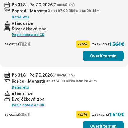
Po 31.8 - Po 7.9.2026
(7 nocí/8 dní)
Poprad - Monastir
Odlet 07:00 Dĺžka letu: 2h 45m
Detail letu
All inclusive
Štvorlôžková izba
Popis hotela od CK
782 €
1 564 €
-26%
za osobu
za skupinu
Overiť termín
Po 31.8 - Po 7.9.2026
(7 nocí/8 dní)
Košice - Monastir
Odlet 14:00 Dĺžka letu: 2h 45m
Detail letu
All inclusive
Dvojlôžková izba
Popis hotela od CK
805 €
1 610 €
-23%
za osobu
za skupinu
Overiť termín