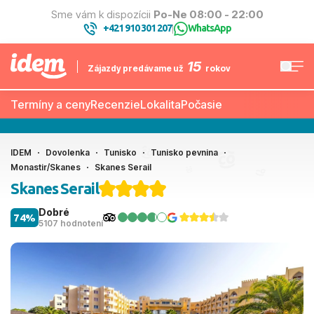
Sme vám k dispozícii
Po-Ne 08:00 - 22:00
+421 910 301 207
WhatsApp
|
15
Zájazdy predávame už
rokov
Termíny a ceny
Recenzie
Lokalita
Počasie
IDEM
Dovolenka
Tunisko
Tunisko pevnina
Monastir/Skanes
Skanes Serail
Skanes Serail
Dobré
74%
5107 hodnotení