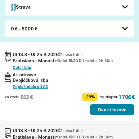
Strava
0 € - 5000 €
Ut 18.8 - Ut 25.8.2026
(7 nocí/8 dní)
Bratislava - Monastir
Odlet 15:30 Dĺžka letu: 2h 30m
Detail letu
All inclusive
Dvojlôžková izba
Popis hotela od CK
853 €
1 706 €
-29%
za osobu
za skupinu
Overiť termín
Ut 18.8 - Ut 25.8.2026
(7 nocí/8 dní)
Bratislava - Monastir
Odlet 15:30 Dĺžka letu: 2h 30m