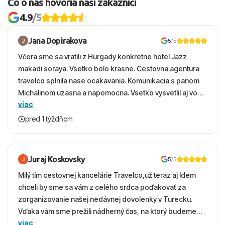
Čo o nás hovoria naši zákazníci
4.9
/5
Jana Dopirakova
5
/5
Včera sme sa vratili z Hurgady konkretne hotel Jazz
makadi soraya. Vsetko bolo krasne. Cestovna agentura
travelco splnila nase ocakavania. Komunikacia s panom
Michalinom uzasna a napomocna. Vsetko vysvetlil aj vo
viac
vecernych hodinach zaco sa ospravedlnujem. Hotel
krasny, cisty. Sluzby top. Strava, prostredie, more,
pred 1 týždňom
snorchlovanie. Dakujeme velmi pekne S pozdravom
Juraj Koskovsky
5
/5
Milý tím cestovnej kancelárie Travelco,už teraz aj Idem
chceli by sme sa vám z celého srdca poďakovať za
zorganizovanie našej nedávnej dovolenky v Turecku.
Vďaka vám sme prežili nádherný čas, na ktorý budeme
viac
ešte dlho s úsmevom spomínať. ​Všetko prebehlo