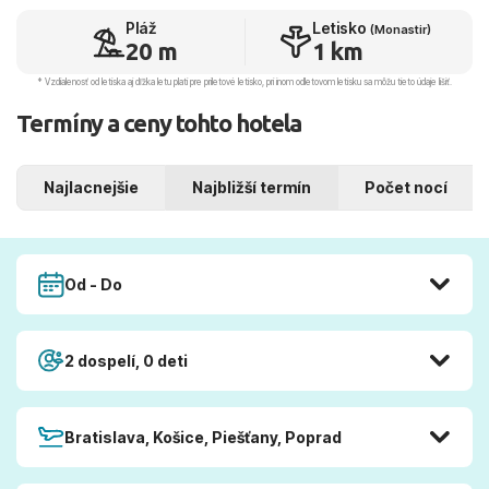
Pláž
Letisko
(Monastir)
20 m
1 km
* Vzdialenosť od letiska aj dľžka letu platí pre príletové letisko, pri inom odletovom letisku sa môžu tieto údaje líšiť.
Termíny a ceny tohto hotela
Najlacnejšie
Najbližší termín
Počet nocí
Od - Do
2 dospelí, 0 deti
Bratislava, Košice, Piešťany, Poprad