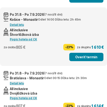
Po 31.8 - Po 7.9.2026
(7 nocí/8 dní)
Košice - Monastir
Odlet 14:00 Dĺžka letu: 2h 45m
Detail letu
All inclusive
Štvorlôžková izba
Popis hotela od CK
805 €
1 610 €
-23%
za osobu
za skupinu
Overiť termín
Po 31.8 - Po 7.9.2026
(7 nocí/8 dní)
Bratislava - Monastir
Odlet 00:15 Dĺžka letu: 2h 30m
Detail letu
All inclusive
Dvojlôžková izba
Popis hotela od CK
807 €
1 614 €
-23%
za osobu
za skupinu