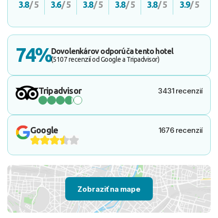
3.8
/ 5
3.6
/ 5
3.8
/ 5
3.8
/ 5
3.8
/ 5
3.9
/ 5
74%
Dovolenkárov odporúča tento hotel
(5107 recenzií od Google a Tripadvisor)
Tripadvisor
3431 recenzií
Google
1676 recenzií
Zobraziť na mape