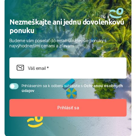
rodinou.
Nezmeškajte ani jednu dovolenkovú
ponuku
Budeme vám posielať do email-u najlepšie ponuky s
najvýhodnejšími cenami a zľavami
Prihlásením sa k odberu súhlasíte s
Ochranou osobných
údajov