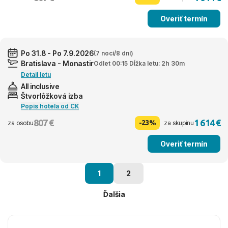
Overiť termín
Po 31.8 - Po 7.9.2026
(7 nocí/8 dní)
Bratislava - Monastir
Odlet 00:15 Dĺžka letu: 2h 30m
Detail letu
All inclusive
Štvorlôžková izba
Popis hotela od CK
807 €
1 614 €
-23%
za osobu
za skupinu
Overiť termín
1
2
Ďalšia