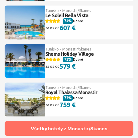
Tunisko • Monastir/Skanes
Le Soleil Bella Vista
74%
Dobré
607 €
za os. od
Tunisko • Monastir/Skanes
Shems Holiday Village
72%
Dobré
579 €
za os. od
Tunisko • Monastir/Skanes
Royal Thalassa Monastir
77%
Dobré
759 €
za os. od
Všetky hotely z Monastir/Skanes