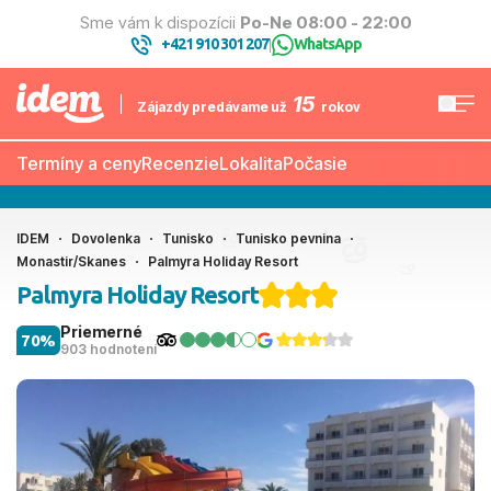
Sme vám k dispozícii
Po-Ne 08:00 - 22:00
+421 910 301 207
WhatsApp
|
15
Zájazdy predávame už
rokov
Termíny a ceny
Recenzie
Lokalita
Počasie
IDEM
Dovolenka
Tunisko
Tunisko pevnina
Monastir/Skanes
Palmyra Holiday Resort
Palmyra Holiday Resort
Priemerné
70%
903 hodnotení