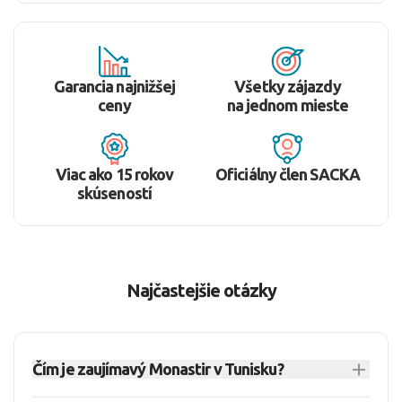
Garancia najnižšej
Všetky zájazdy
ceny
na jednom mieste
Viac ako 15 rokov
Oficiálny člen SACKA
skúseností
Najčastejšie otázky
Čím je zaujímavý Monastir v Tunisku?
Monastir je prímorské letovisko v Tunisku známe