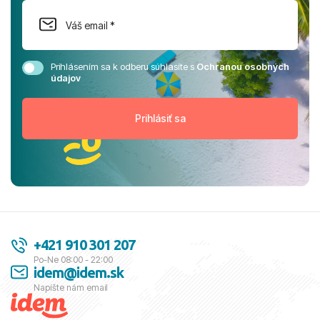
Prihlásením sa k odberu súhlasíte s
Ochranou osobných
údajov
+421 910 301 207
Po-Ne 08:00 - 22:00
idem@idem.sk
Napíšte nám email