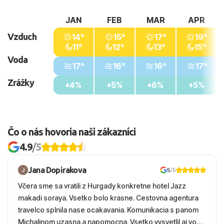
JAN
FEB
MAR
APR
Vzduch
14°
15°
17°
19°
11°
12°
13°
15°
Voda
17°
16°
16°
17°
Zrážky
4%
5%
6%
5%
Čo o nás hovoria naši zákazníci
4.9
/5
Jana Dopirakova
5
/5
Včera sme sa vratili z Hurgady konkretne hotel Jazz
makadi soraya. Vsetko bolo krasne. Cestovna agentura
travelco splnila nase ocakavania. Komunikacia s panom
Michalinom uzasna a napomocna. Vsetko vysvetlil aj vo