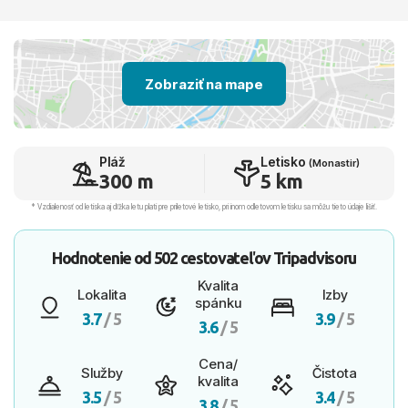
Zobraziť na mape
Pláž
Letisko
(Monastir)
300 m
5 km
* Vzdialenosť od letiska aj dľžka letu platí pre príletové letisko, pri inom odletovom letisku sa môžu tieto údaje líšiť.
Hodnotenie od
502 cestovateľov
Tripadvisoru
Kvalita
Lokalita
Izby
spánku
3.7
/ 5
3.9
/ 5
3.6
/ 5
Cena/
Služby
Čistota
kvalita
3.5
/ 5
3.4
/ 5
3.8
/ 5