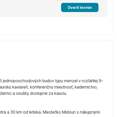
Overiť termín
 6 jednoposchodových budov typu menzel v rozľahlej 9-
maurskú kaviareň, konferenčnú miestnosť, kaderníctvo,
adarmo a osušky dostupné za kauciu.
centra a 30 km od letiska. Mestečko Midoun s nákupnými