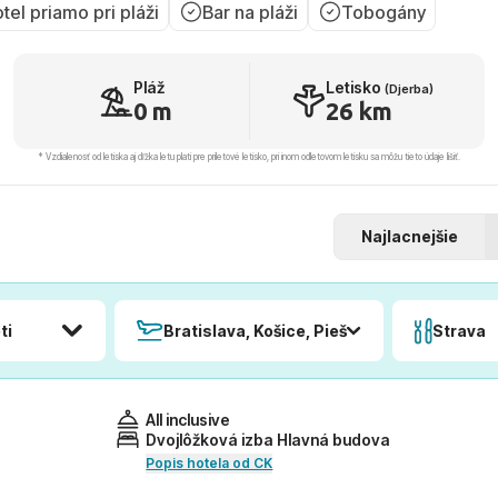
tel priamo pri pláži
Bar na pláži
Tobogány
Pláž
Letisko
(Djerba)
0 m
26 km
* Vzdialenosť od letiska aj dľžka letu platí pre príletové letisko, pri inom odletovom letisku sa môžu tieto údaje líšiť.
Najlacnejšie
ti
Bratislava, Košice, Piešťany, Poprad
Strava
All inclusive
Dvojlôžková izba Hlavná budova
Popis hotela od CK