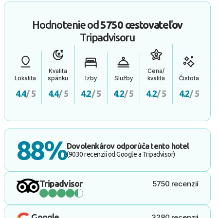
Hodnotenie od
5750 cestovateľov
Tripadvisoru
Kvalita
Cena/
Lokalita
spánku
Izby
Služby
kvalita
Čistota
4.4
/ 5
4.4
/ 5
4.2
/ 5
4.2
/ 5
4.2
/ 5
4.2
/ 5
88%
Dovolenkárov odporúča tento hotel
(9030 recenzií od Google a Tripadvisor)
Tripadvisor
5750 recenzií
Google
3280 recenzií