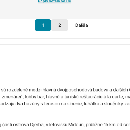
Popis hotela od CK
1
2
Ďalšia
é sú rozdelené medzi hlavnú dvojposchodovú budovu a ďalších
, zmenáreň, lobby bar, hlavnú a tuniskú reštauráciu à la carte, 
ádzajú dva bazény s terasou na slnenie, lehátka a slnečníky z
j časti ostrova Djerba, v letovisku Midoun, približne 15 km od 