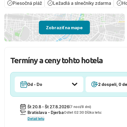
Piesočná pláž
Ležadlá a slnečníky zdarma
Ho
Zobraziť na mape
Termíny a ceny tohto hotela
Od - Do
2 dospelí, 0 de
Št 20.8 - Št 27.8.2026
(7 nocí/8 dní)
Bratislava - Djerba
Odlet 02:30 Dĺžka letu:
Detail letu