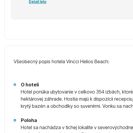
Detail letu
Všeobecný popis hotela Vincci Helios Beach:
O hoteli
Hotel ponúka ubytovanie v celkovo 354 izbách, ktor
hektárovej záhrade. Hostia majú k dispozícii recepciu
krytý bazén a obchodíky so suvenírmi. Vonku sa nach
Poloha
Hotel sa nachádza v tichej lokalite v severovýchodne