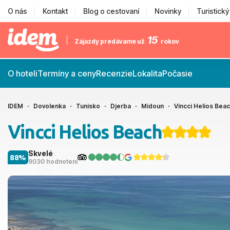
O nás
Kontakt
Blog o cestovaní
Novinky
Turistick
15
Zájazdy predávame už
rokov
O hoteli
Termíny a ceny
Recenzie
Lokalita
Počasie
IDEM
Dovolenka
Tunisko
Djerba
Midoun
Vincci Helios Bea
Vincci Helios Beach
Skvelé
88%
9030 hodnotení