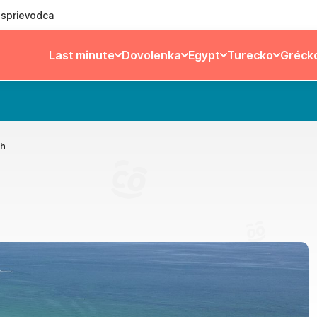
ý sprievodca
Last minute
Dovolenka
Egypt
Turecko
Gréck
ch