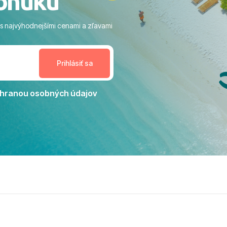
onuku
ram: Skvelé animácie a
ivity, pri ktorých sa človek ani
 s najvýhodnejšími cenami a zľavami
enudil, no zároveň bol
estoru na dokonalý relax. ​
nceláriu Travelco aj hotel TUI
Jacaranda môžeme s čistým
dporučiť každému, kto hľadá
ú dovolenku na vysokej
hranou osobných údajov
tko bolo zabezpečené na
viezdičkou. ​Už teraz sa
 s nami vyrazíte nabudúce!
 skvelé spomienky. ​S
a prianím mnohých ďalších
lientov, Juraj s rodinou.