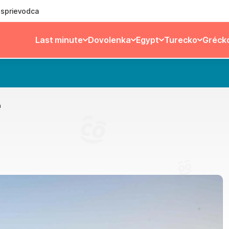
ý sprievodca
Last minute
Dovolenka
Egypt
Turecko
Gréck
h