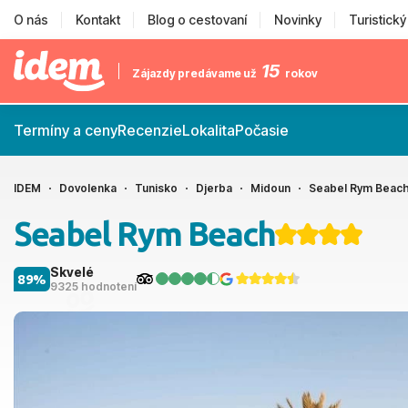
O nás
Kontakt
Blog o cestovaní
Novinky
Turistick
15
Zájazdy predávame už
rokov
Termíny a ceny
Recenzie
Lokalita
Počasie
IDEM
Dovolenka
Tunisko
Djerba
Midoun
Seabel Rym Beac
Seabel Rym Beach
Skvelé
89%
9325 hodnotení