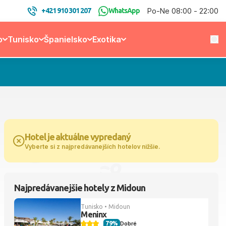
Po-Ne 08:00 - 22:00
+421 910 301 207
WhatsApp
o
Tunisko
Španielsko
Exotika
Hotel je aktuálne vypredaný
Vyberte si z najpredávanejších hotelov nižšie.
Najpredávanejšie hotely z Midoun
Tunisko • Midoun
Meninx
79%
Dobré