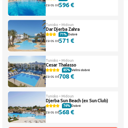
596 €
za os. od
Tunisko • Midoun
Dar Djerba Zahra
71%
Dobré
571 €
za os. od
Tunisko • Midoun
Cesar Thalasso
85%
Veľmi dobré
708 €
za os. od
Tunisko • Midoun
Djerba Sun Beach (ex Sun Club)
76%
Dobré
568 €
za os. od