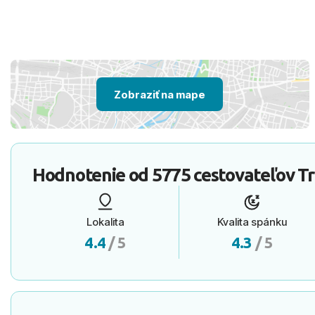
Zobraziť na mape
Hodnotenie od
5775 cestovateľov
Tr
Lokalita
Kvalita spánku
4.4
/ 5
4.3
/ 5