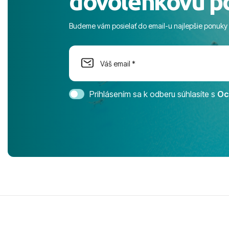
dovolenkovú p
more. ​Prog
športové akt
Budeme vám posielať do email-u najlepšie ponuky
na moment n
dostatok pri
Cestovnú ka
Magic Life 
svedomím o
bezstarostn
Prihlásením sa k odberu súhlasíte s
Oc
úrovni. Vše
jednotku s h
tešíme, kam
Ďakujeme za
pozdravom 
spokojných k