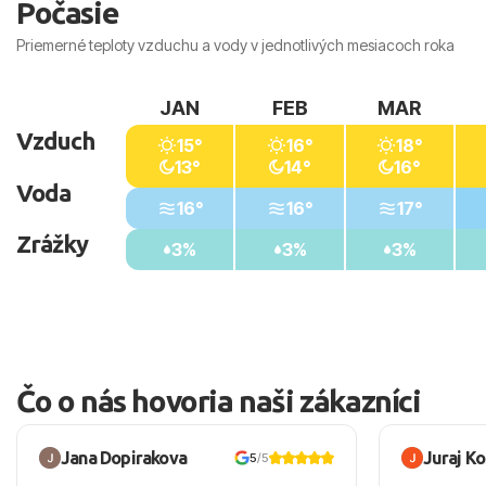
Počasie
Priemerné teploty vzduchu a vody v jednotlivých mesiacoch roka
JAN
FEB
MAR
Vzduch
15°
16°
18°
13°
14°
16°
Voda
16°
16°
17°
Zrážky
3%
3%
3%
Čo o nás hovoria naši zákazníci
Jana Dopirakova
Juraj K
5
/5