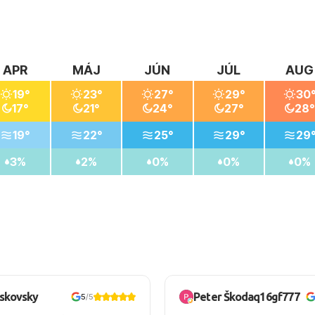
APR
MÁJ
JÚN
JÚL
AUG
19°
23°
27°
29°
30
17°
21°
24°
27°
28°
19°
22°
25°
29°
29
3%
2%
0%
0%
0%
oskovsky
Peter Škodaq16gf777
5
/5