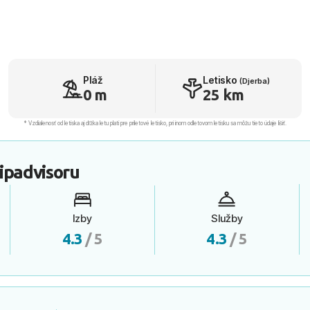
Pláž
Letisko
(Djerba)
0 m
25 km
* Vzdialenosť od letiska aj dľžka letu platí pre príletové letisko, pri inom odletovom letisku sa môžu tieto údaje líšiť.
ipadvisoru
Izby
Služby
4.3
/ 5
4.3
/ 5