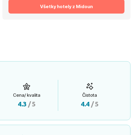
Všetky hotely z Midoun
Cena/ kvalita
Čistota
4.3
/ 5
4.4
/ 5