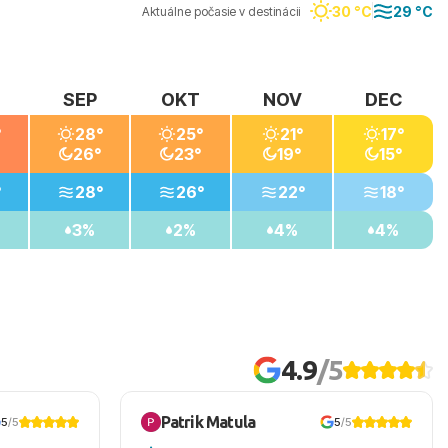
30 °C
29 °C
Aktuálne počasie v destinácii
SEP
OKT
NOV
DEC
°
28°
25°
21°
17°
26°
23°
19°
15°
°
28°
26°
22°
18°
3%
2%
4%
4%
4.9
/5
Patrik Matula
5
/5
5
/5