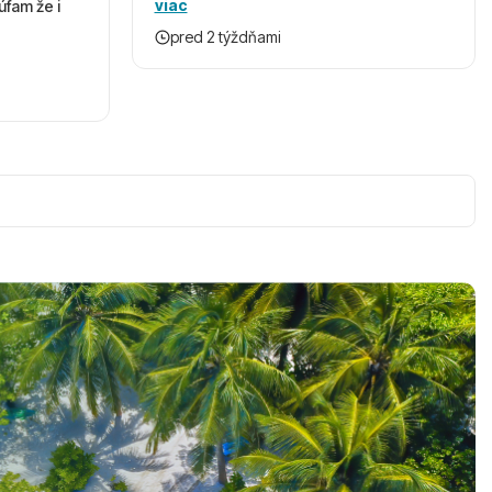
viac
úfam že i
pred 2 týždňami