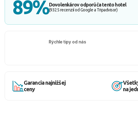
89%
Dovolenkárov odporúča tento hotel
(9325 recenzií od Google a Tripadvisor)
Rýchle tipy od nás
Garancia najnižšej
Všetk
ceny
na je