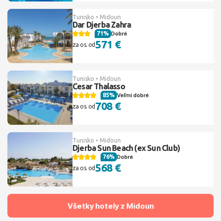
Tunisko • Midoun
Dar Djerba Zahra
71%
Dobré
571 €
za os. od
Tunisko • Midoun
Cesar Thalasso
85%
Veľmi dobré
708 €
za os. od
Tunisko • Midoun
Djerba Sun Beach (ex Sun Club)
76%
Dobré
568 €
za os. od
Všetky hotely z Midoun