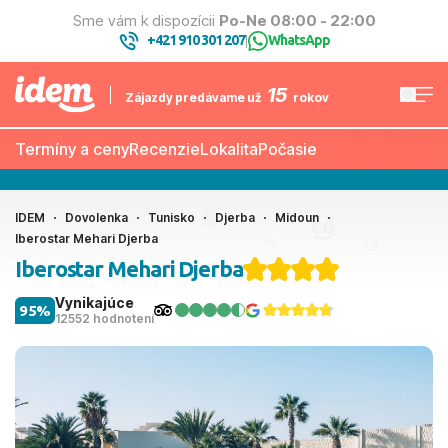
Sme vám k dispozícii
Po-Ne 08:00 - 22:00
+421 910 301 207
WhatsApp
|
15
Zájazdy predávame už
rokov
Termíny a ceny
Recenzie
Lokalita
Počasie
IDEM
Dovolenka
Tunisko
Djerba
Midoun
Iberostar Mehari Djerba
Iberostar Mehari Djerba
Vynikajúce
95%
12552 hodnotení