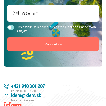
Prihlásením sa k odberu súhlasíte s
Ochranou osobných
údajov
+421 910 301 207
Po-Ne 08:00 - 22:00
idem@idem.sk
Napíšte nám email