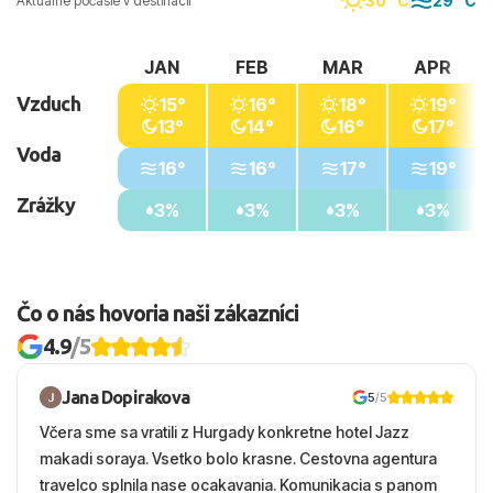
30 °C
29 °C
Aktuálne počasie v destinácii
JAN
FEB
MAR
APR
Vzduch
15°
16°
18°
19°
13°
14°
16°
17°
Voda
16°
16°
17°
19°
Zrážky
3%
3%
3%
3%
Čo o nás hovoria naši zákazníci
4.9
/5
Jana Dopirakova
5
/5
Včera sme sa vratili z Hurgady konkretne hotel Jazz
makadi soraya. Vsetko bolo krasne. Cestovna agentura
travelco splnila nase ocakavania. Komunikacia s panom