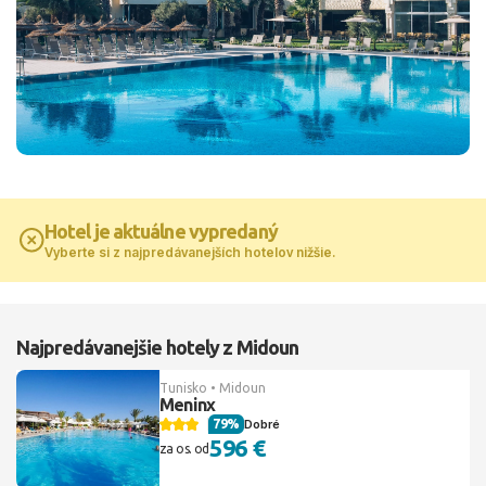
Hotel je aktuálne vypredaný
Vyberte si z najpredávanejších hotelov nižšie.
Najpredávanejšie hotely z Midoun
Tunisko • Midoun
Meninx
79%
Dobré
596 €
za os. od