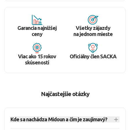
Garancia najnižšej
Všetky zájazdy
ceny
na jednom mieste
Viac ako 15 rokov
Oficiálny člen SACKA
skúseností
Najčastejšie otázky
Kde sa nachádza Midoun a čím je zaujímavý?
Midoun sa nachádza v Tunisku na ostrove