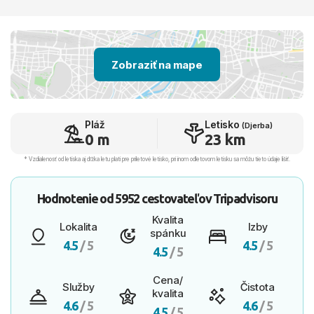
Zobraziť na mape
Pláž
Letisko
(Djerba)
0 m
23 km
* Vzdialenosť od letiska aj dľžka letu platí pre príletové letisko, pri inom odletovom letisku sa môžu tieto údaje líšiť.
Hodnotenie od
5952 cestovateľov
Tripadvisoru
Kvalita
Lokalita
Izby
spánku
4.5
/ 5
4.5
/ 5
4.5
/ 5
Cena/
Služby
Čistota
kvalita
4.6
/ 5
4.6
/ 5
4.5
/ 5