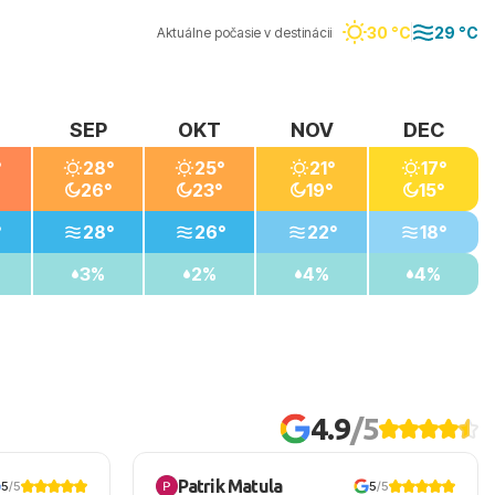
30 °C
29 °C
Aktuálne počasie v destinácii
SEP
OKT
NOV
DEC
°
28°
25°
21°
17°
26°
23°
19°
15°
°
28°
26°
22°
18°
3%
2%
4%
4%
4.9
/5
Patrik Matula
5
/5
5
/5