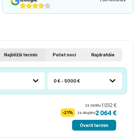
Najbližší termín
Počet nocí
Najdrahšie
0 € - 5000 €
1 032 €
za osobu
2 064 €
-21%
za skupinu
Overiť termín