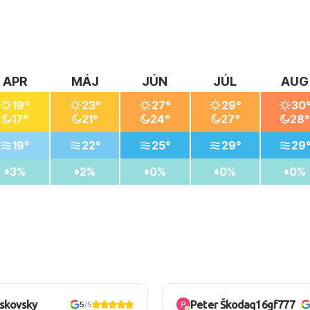
APR
MÁJ
JÚN
JÚL
AUG
19°
23°
27°
29°
30
17°
21°
24°
27°
28°
19°
22°
25°
29°
29
3%
2%
0%
0%
0%
oskovsky
Peter Škodaq16gf777
5
/5