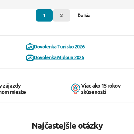
1
2
Ďalšia
Dovolenka Tunisko 2026
Dovolenka Midoun 2026
y zájazdy
Viac ako 15 rokov
dnom mieste
skúseností
Najčastejšie otázky