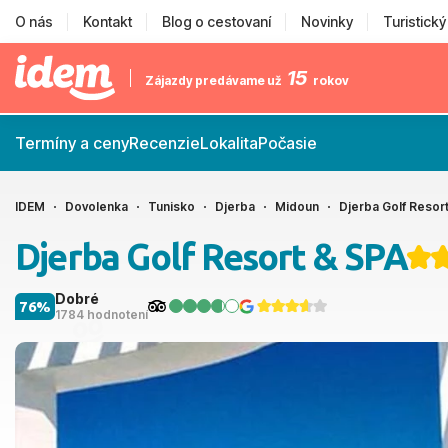
O nás
Kontakt
Blog o cestovaní
Novinky
Turistick
15
Zájazdy predávame už
rokov
Termíny a ceny
Recenzie
Lokalita
Počasie
IDEM
Dovolenka
Tunisko
Djerba
Midoun
Djerba Golf Resor
Djerba Golf Resort & SPA
Dobré
76%
1784 hodnotení