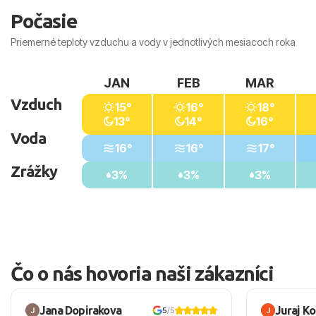
Počasie
Priemerné teploty vzduchu a vody v jednotlivých mesiacoch roka
JAN
FEB
MAR
Vzduch
15°
16°
18°
13°
14°
16°
Voda
16°
16°
17°
Zrážky
3%
3%
3%
Čo o nás hovoria naši zákazníci
Jana Dopirakova
Juraj K
5
/5