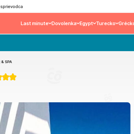
ý sprievodca
Last minute
Dovolenka
Egypt
Turecko
Gréck
t & SPA