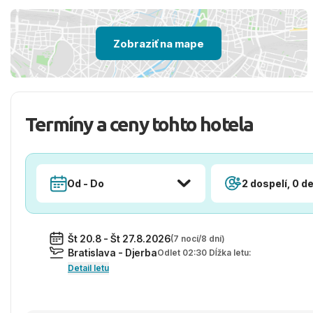
Zobraziť na mape
Termíny a ceny tohto hotela
Od - Do
2 dospelí, 0 de
Št 20.8 - Št 27.8.2026
(7 nocí/8 dní)
Bratislava - Djerba
Odlet 02:30 Dĺžka letu:
Detail letu