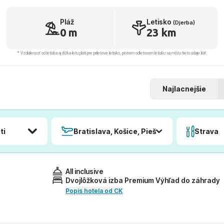
Pláž
Letisko
(Djerba)
0 m
23 km
* Vzdialenosť od letiska aj dľžka letu platí pre príletové letisko, pri inom odletovom letisku sa môžu tieto údaje líšiť.
Najlacnejšie
ti
Bratislava, Košice, Piešťany, Poprad
Strava
All inclusive
Dvojlôžková izba Premium Výhľad do záhrady
Popis hotela od CK