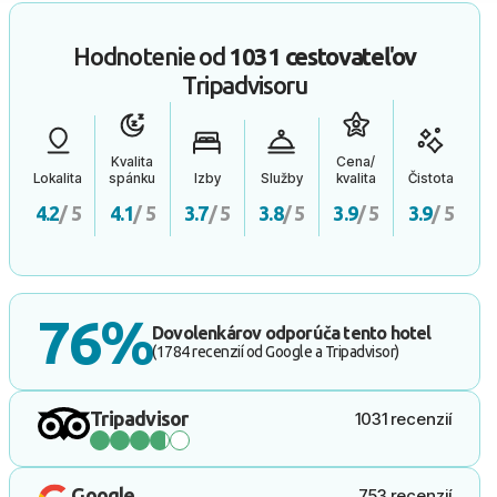
Hodnotenie od
1031 cestovateľov
Tripadvisoru
Kvalita
Cena/
Lokalita
spánku
Izby
Služby
kvalita
Čistota
4.2
/ 5
4.1
/ 5
3.7
/ 5
3.8
/ 5
3.9
/ 5
3.9
/ 5
76%
Dovolenkárov odporúča tento hotel
(1784 recenzií od Google a Tripadvisor)
Tripadvisor
1031 recenzií
Google
753 recenzií