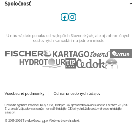
Spoločnosť
U nás nájdete ponuku od najlepších Slovenských, ale aj zahraničných
cestovných kancelárií na jednom mieste
Všeobecné podmienky
|
Ochrana osobných údajov
Cestovná agentúra Travelco Group, s. r. o., (ďalej len CA) sprostredkováva v súlade so zákonom 281/2001
Z. z. predaj zájazdov cestovných kancelárii (ďalej len CK) a iných služieb cestovného ruchu (ďalej len
zájazdy).
© 2011-2026 Travelco Group, s. r. o. Všetky práva vyhradené.