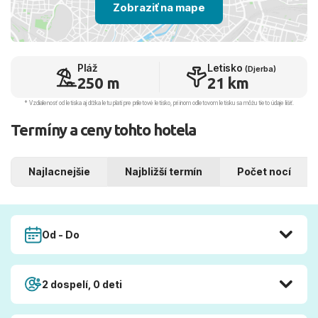
Zobraziť na mape
Pláž
Letisko
(Djerba)
250 m
21 km
* Vzdialenosť od letiska aj dľžka letu platí pre príletové letisko, pri inom odletovom letisku sa môžu tieto údaje líšiť.
Termíny a ceny tohto hotela
Najlacnejšie
Najbližší termín
Počet nocí
Od - Do
2 dospelí, 0 deti