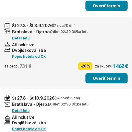
Overiť termín
Št 27.8 - Št 3.9.2026
(7 nocí/8 dní)
Bratislava - Djerba
Odlet 02:30 Dĺžka letu:
Detail letu
All inclusive
Dvojlôžková izba
Popis hotela od CK
731 €
1 462 €
-28%
za osobu
za skupinu
Overiť termín
Št 27.8 - Št 10.9.2026
(14 nocí/15 dní)
Bratislava - Djerba
Odlet 02:30 Dĺžka letu:
Detail letu
All inclusive
Dvojlôžková izba
Popis hotela od CK