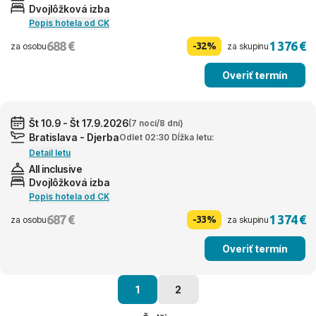
Dvojlôžková izba
Popis hotela od CK
688 €
1 376 €
-32%
za osobu
za skupinu
Overiť termín
Št 10.9 - Št 17.9.2026
(7 nocí/8 dní)
Bratislava - Djerba
Odlet 02:30 Dĺžka letu:
Detail letu
All inclusive
Dvojlôžková izba
Popis hotela od CK
687 €
1 374 €
-33%
za osobu
za skupinu
Overiť termín
1
2