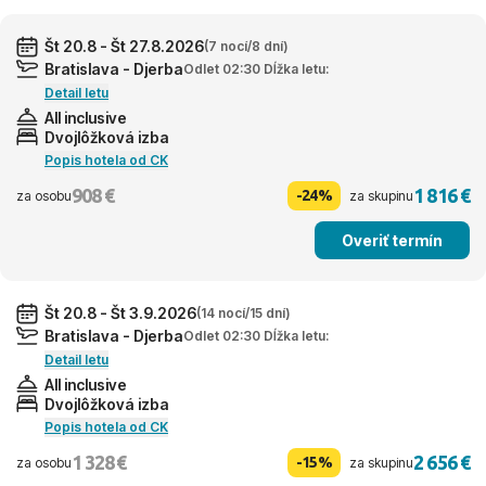
Št 20.8 - Št 27.8.2026
(7 nocí/8 dní)
Bratislava - Djerba
Odlet 02:30 Dĺžka letu:
Detail letu
All inclusive
Dvojlôžková izba
Popis hotela od CK
908 €
1 816 €
-24%
za osobu
za skupinu
Overiť termín
Št 20.8 - Št 3.9.2026
(14 nocí/15 dní)
Bratislava - Djerba
Odlet 02:30 Dĺžka letu:
Detail letu
All inclusive
Dvojlôžková izba
Popis hotela od CK
1 328 €
2 656 €
-15%
za osobu
za skupinu