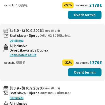
1 089 €
2 178 €
-22%
za osobu
za skupinu
Overiť termín
Št 3.9 - Št 10.9.2026
(7 nocí/8 dní)
Bratislava - Djerba
Odlet 02:30 Dĺžka letu:
Detail letu
All inclusive
Dvojlôžková izba Duplex
Popis hotela od CK
688 €
1 376 €
-32%
za osobu
za skupinu
Overiť termín
Št 3.9 - Št 10.9.2026
(7 nocí/8 dní)
Bratislava - Djerba
Odlet 02:30 Dĺžka letu:
Detail letu
All inclusive