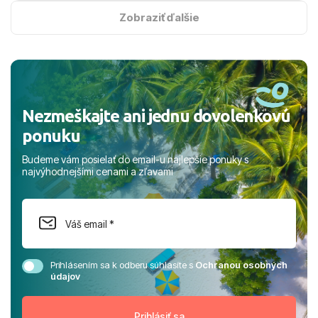
s hviezdičkou. ​Už teraz sa tešíme, kam s nami vyrazíte
Zobraziť ďalšie
nabudúce! Ďakujeme za skvelé spomienky. ​S pozdravom
a prianím mnohých ďalších spokojných klientov, Juraj s
rodinou.
Nezmeškajte ani jednu dovolenkovú
ponuku
Budeme vám posielať do email-u najlepšie ponuky s
najvýhodnejšími cenami a zľavami
Prihlásením sa k odberu súhlasíte s
Ochranou osobných
údajov