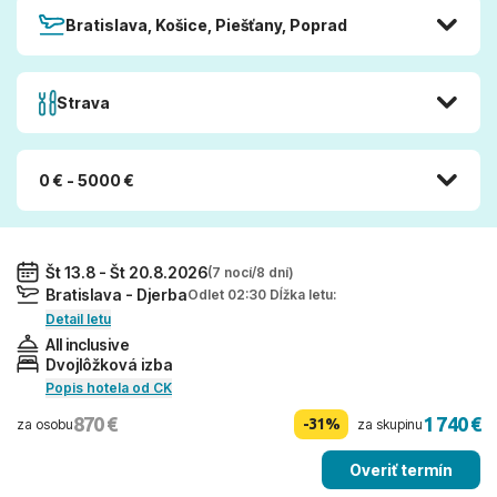
Bratislava, Košice, Piešťany, Poprad
Strava
0 € - 5000 €
Št 13.8 - Št 20.8.2026
(7 nocí/8 dní)
Bratislava - Djerba
Odlet 02:30 Dĺžka letu:
Detail letu
All inclusive
Dvojlôžková izba
Popis hotela od CK
870 €
1 740 €
-31%
za osobu
za skupinu
Overiť termín