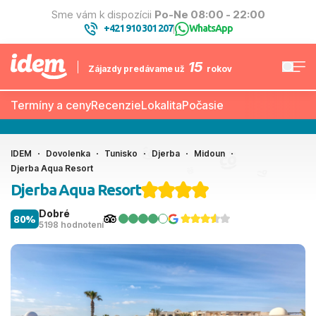
Sme vám k dispozícii
Po-Ne 08:00 - 22:00
+421 910 301 207
WhatsApp
|
15
Zájazdy predávame už
rokov
Termíny a ceny
Recenzie
Lokalita
Počasie
IDEM
Dovolenka
Tunisko
Djerba
Midoun
Djerba Aqua Resort
Djerba Aqua Resort
Dobré
80%
5198 hodnotení