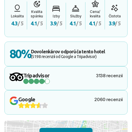
Kvalita
Cena/
Lokalita
spánku
Izby
Služby
kvalita
Čistota
4.3
/ 5
4.1
/ 5
3.9
/ 5
4.1
/ 5
4.1
/ 5
3.9
/ 5
80%
Dovolenkárov odporúča tento hotel
(5198 recenzií od Google a Tripadvisor)
Tripadvisor
3138 recenzií
Google
2060 recenzií