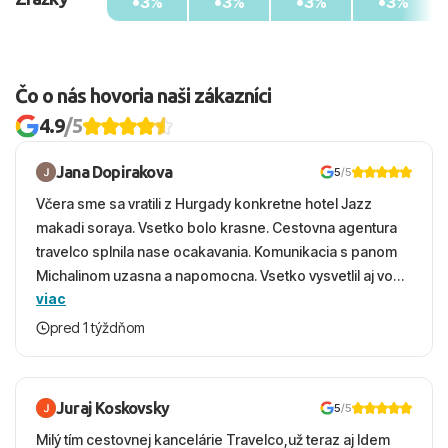
3%
3%
3%
3%
Čo o nás hovoria naši zákazníci
4.9
/5
Jana Dopirakova
5
/5
Včera sme sa vratili z Hurgady konkretne hotel Jazz
makadi soraya. Vsetko bolo krasne. Cestovna agentura
travelco splnila nase ocakavania. Komunikacia s panom
Michalinom uzasna a napomocna. Vsetko vysvetlil aj vo
viac
vecernych hodinach zaco sa ospravedlnujem. Hotel
krasny, cisty. Sluzby top. Strava, prostredie, more,
pred 1 týždňom
snorchlovanie. Dakujeme velmi pekne S pozdravom
Juraj Koskovsky
5
/5
Milý tím cestovnej kancelárie Travelco,už teraz aj Idem