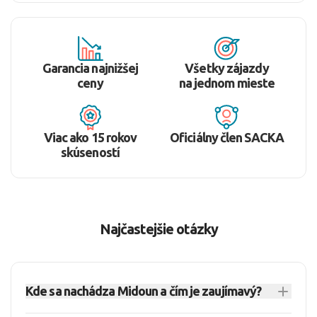
Garancia najnižšej
Všetky zájazdy
ceny
na jednom mieste
Viac ako 15 rokov
Oficiálny člen SACKA
skúseností
Najčastejšie otázky
Kde sa nachádza Midoun a čím je zaujímavý?
Midoun sa nachádza v Tunisku na ostrove