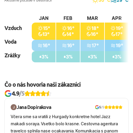
30 °C
29 °C
Aktuálne počasie v destinácii
JAN
FEB
MAR
APR
Vzduch
15°
16°
18°
19°
13°
14°
16°
17°
Voda
16°
16°
17°
19°
Zrážky
3%
3%
3%
3%
Čo o nás hovoria naši zákazníci
4.9
/5
Jana Dopirakova
5
/5
Včera sme sa vratili z Hurgady konkretne hotel Jazz
makadi soraya. Vsetko bolo krasne. Cestovna agentura
travelco splnila nase ocakavania. Komunikacia s panom