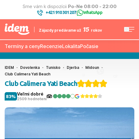
Sme vám k dispozícii
Po-Ne 08:00 - 22:00
+421 910 301 207
WhatsApp
|
15
Zájazdy predávame už
rokov
Termíny a ceny
Recenzie
Lokalita
Počasie
IDEM
Dovolenka
Tunisko
Djerba
Midoun
Club Calimera Yati Beach
Club Calimera Yati Beach
Veľmi dobré
83%
2509 hodnotení