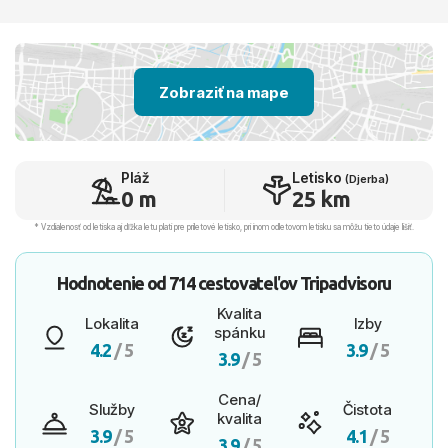
Zobraziť na mape
Pláž
Letisko
(Djerba)
0 m
25 km
* Vzdialenosť od letiska aj dľžka letu platí pre príletové letisko, pri inom odletovom letisku sa môžu tieto údaje líšiť.
Hodnotenie od
714 cestovateľov
Tripadvisoru
Kvalita
Lokalita
Izby
spánku
4.2
/ 5
3.9
/ 5
3.9
/ 5
Cena/
Služby
Čistota
kvalita
3.9
/ 5
4.1
/ 5
3.9
/ 5