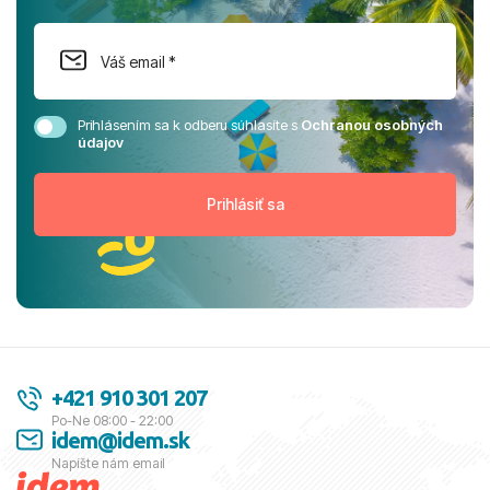
Prihlásením sa k odberu súhlasíte s
Ochranou osobných
údajov
+421 910 301 207
Po-Ne 08:00 - 22:00
idem@idem.sk
Napíšte nám email