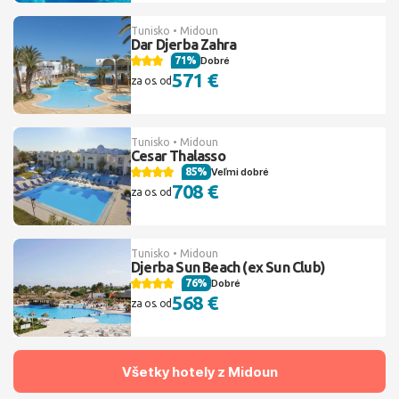
Tunisko • Midoun
Dar Djerba Zahra
71%
Dobré
571 €
za os. od
Tunisko • Midoun
Cesar Thalasso
85%
Veľmi dobré
708 €
za os. od
Tunisko • Midoun
Djerba Sun Beach (ex Sun Club)
76%
Dobré
568 €
za os. od
Všetky hotely z Midoun