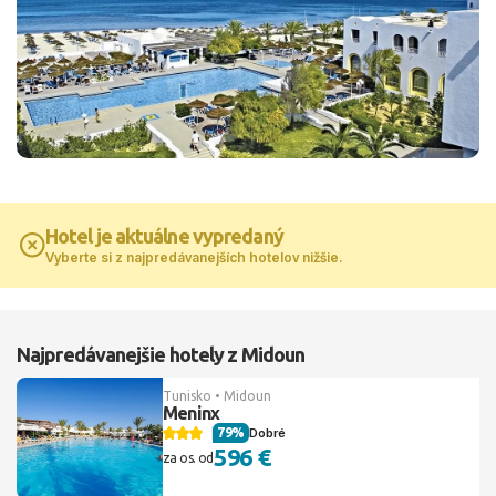
Hotel je aktuálne vypredaný
Vyberte si z najpredávanejších hotelov nižšie.
Najpredávanejšie hotely z Midoun
Tunisko • Midoun
Meninx
79%
Dobré
596 €
za os. od