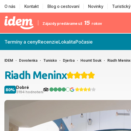
O nás
Kontakt
Blog o cestovaní
Novinky
Turistick
15
Zájazdy predávame už
rokov
Termíny a ceny
Recenzie
Lokalita
Počasie
IDEM
Dovolenka
Tunisko
Djerba
Houmt Souk
Riadh Meninx
Riadh Meninx
Dobré
80%
3194 hodnotení