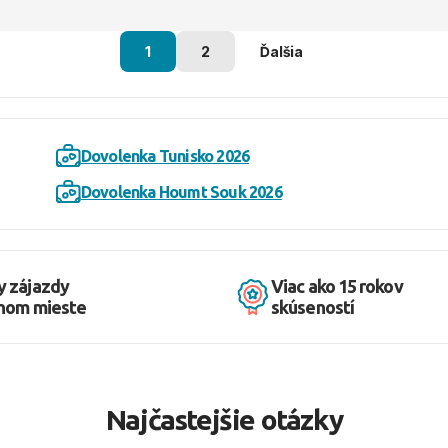
1
2
Ďalšia
Dovolenka Tunisko 2026
Dovolenka Houmt Souk 2026
y zájazdy
Viac ako 15 rokov
dnom mieste
skúseností
Najčastejšie otázky