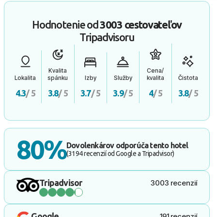
Hodnotenie od
3003 cestovateľov
Tripadvisoru
Kvalita
Cena/
Lokalita
spánku
Izby
Služby
kvalita
Čistota
4.3
/ 5
3.8
/ 5
3.7
/ 5
3.9
/ 5
4
/ 5
3.8
/ 5
80%
Dovolenkárov odporúča tento hotel
(3194 recenzií od Google a Tripadvisor)
Tripadvisor
3003 recenzií
Google
191 recenzií