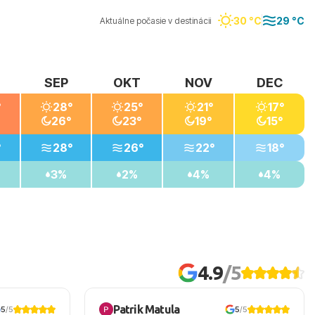
30 °C
29 °C
Aktuálne počasie v destinácii
SEP
OKT
NOV
DEC
°
28°
25°
21°
17°
26°
23°
19°
15°
°
28°
26°
22°
18°
3%
2%
4%
4%
4.9
/5
Patrik Matula
5
/5
5
/5