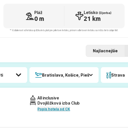
Pláž
Letisko
(Djerba)
0 m
21 km
* Vzdialenosť od letiska aj dľžka letu platí pre príletové letisko, pri inom odletovom letisku sa môžu tieto údaje líšiť.
Najlacnejšie
ti
Bratislava, Košice, Piešťany, Poprad
Strava
All inclusive
Dvojlôžková izba Club
Popis hotela od CK