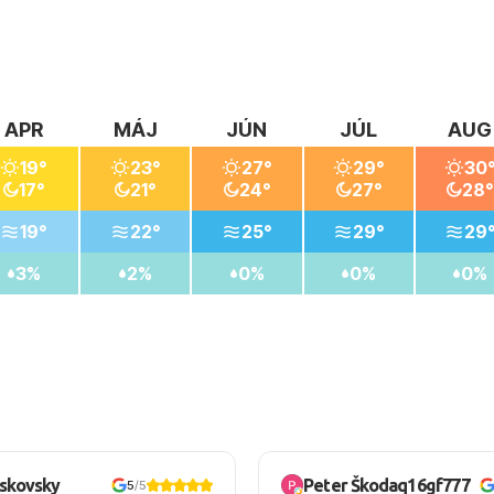
APR
MÁJ
JÚN
JÚL
AUG
19°
23°
27°
29°
30
17°
21°
24°
27°
28°
19°
22°
25°
29°
29
3%
2%
0%
0%
0%
oskovsky
Peter Škodaq16gf777
5
/5