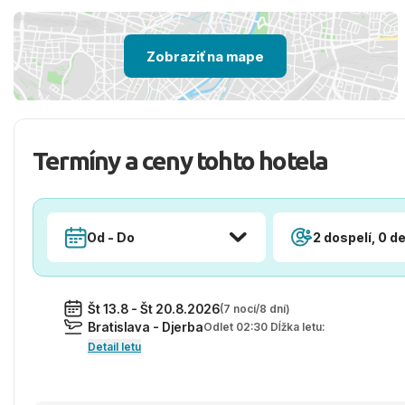
Zobraziť na mape
Termíny a ceny tohto hotela
Od - Do
2 dospelí, 0 de
Št 13.8 - Št 20.8.2026
(7 nocí/8 dní)
Bratislava - Djerba
Odlet 02:30 Dĺžka letu:
Detail letu