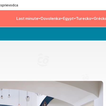
ý sprievodca
Last minute
Dovolenka
Egypt
Turecko
Gréck