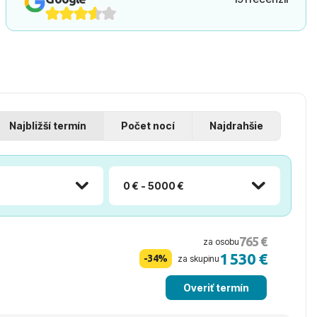
Najbližší termín
Počet nocí
Najdrahšie
0 € - 5000 €
765 €
za osobu
1 530 €
-34%
za skupinu
Overiť termín