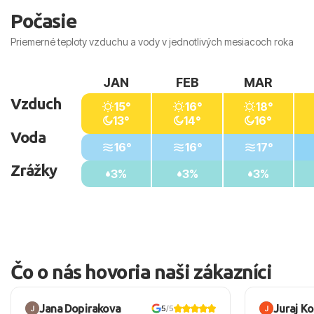
Počasie
Priemerné teploty vzduchu a vody v jednotlivých mesiacoch roka
JAN
FEB
MAR
Vzduch
15°
16°
18°
13°
14°
16°
Voda
16°
16°
17°
Zrážky
3%
3%
3%
Čo o nás hovoria naši zákazníci
Jana Dopirakova
Juraj K
5
/5