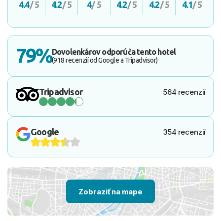
4.4
/ 5
4.2
/ 5
4
/ 5
4.2
/ 5
4.2
/ 5
4.1
/ 5
79%
Dovolenkárov odporúča tento hotel
(918 recenzií od Google a Tripadvisor)
Tripadvisor
564 recenzií
Google
354 recenzií
Zobraziť na mape