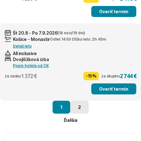
Overiť termín
Št 20.8 - Po 7.9.2026
(18 nocí/19 dní)
Košice - Monastir
Odlet 14:50 Dĺžka letu: 2h 45m
Detail letu
All inclusive
Dvojlôžková izba
Popis hotela od CK
1 372 €
2 744 €
-15%
za osobu
za skupinu
Overiť termín
1
2
Ďalšia