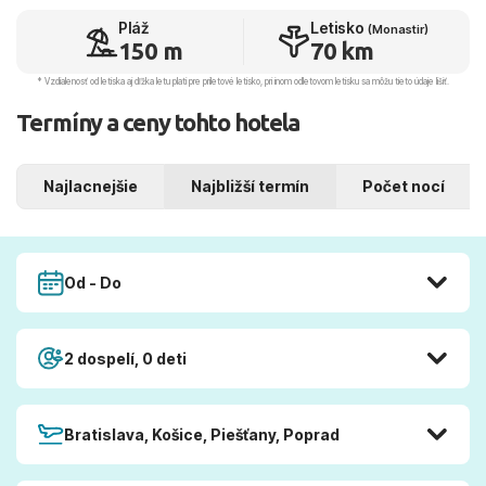
Pláž
Letisko
(Monastir)
150 m
70 km
* Vzdialenosť od letiska aj dľžka letu platí pre príletové letisko, pri inom odletovom letisku sa môžu tieto údaje líšiť.
Termíny a ceny tohto hotela
Najlacnejšie
Najbližší termín
Počet nocí
Od - Do
2 dospelí, 0 deti
Bratislava, Košice, Piešťany, Poprad