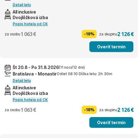
Detail letu
All inclusive
Dvojlôžková izba
Popis hotela od CK
1 063 €
2 126 €
-18%
za osobu
za skupinu
Overiť termín
Št 20.8 - Po 31.8.2026
(11 nocí/12 dní)
Bratislava - Monastir
Odlet 08:10 Dĺžka letu: 2h 30m
Detail letu
All inclusive
Dvojlôžková izba
Popis hotela od CK
1 063 €
2 126 €
-18%
za osobu
za skupinu
Overiť termín