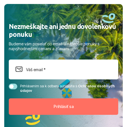
a prianím mnohých ďalších spokojných klientov, Juraj s
rodinou.
Nezmeškajte ani jednu dovolenkovú
ponuku
Budeme vám posielať do email-u najlepšie ponuky s
najvýhodnejšími cenami a zľavami
Prihlásením sa k odberu súhlasíte s
Ochranou osobných
údajov