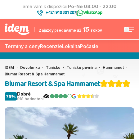
Sme vám k dispozícii
Po-Ne 08:00 - 22:00
+421 910 301 207
WhatsApp
|
15
Zájazdy predávame už
rokov
Termíny a ceny
Recenzie
Lokalita
Počasie
IDEM
Dovolenka
Tunisko
Tunisko pevnina
Hammamet
Blumar Resort & Spa Hammamet
Blumar Resort & Spa Hammamet
Dobré
79%
918 hodnotení