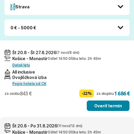
Strava
0 € - 5000 €
Št 20.8 - Št 27.8.2026
(7 nocí/8 dní)
Košice - Monastir
Odlet 14:50 Dĺžka letu: 2h 45m
Detail letu
All inclusive
Dvojlôžková izba
Popis hotela od CK
843 €
1 686 €
-22%
za osobu
za skupinu
Overiť termín
Št 20.8 - Po 31.8.2026
(11 nocí/12 dní)
Košice - Monastir
Odlet 14:50 Dĺžka letu: 2h 45m