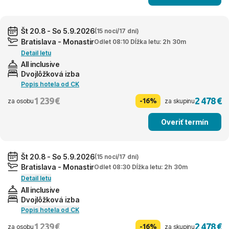
Št 20.8 - So 5.9.2026
(15 nocí/17 dní)
Bratislava - Monastir
Odlet 08:10 Dĺžka letu: 2h 30m
Detail letu
All inclusive
Dvojlôžková izba
Popis hotela od CK
1 239 €
2 478 €
-16%
za osobu
za skupinu
Overiť termín
Št 20.8 - So 5.9.2026
(15 nocí/17 dní)
Bratislava - Monastir
Odlet 08:30 Dĺžka letu: 2h 30m
Detail letu
All inclusive
Dvojlôžková izba
Popis hotela od CK
1 239 €
2 478 €
-16%
za osobu
za skupinu