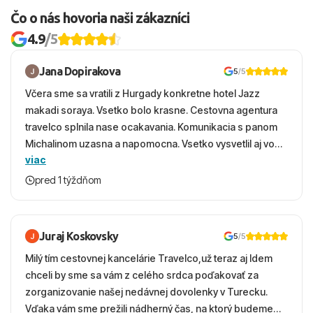
Čo o nás hovoria naši zákazníci
4.9
/5
Jana Dopirakova
5
/5
Včera sme sa vratili z Hurgady konkretne hotel Jazz
makadi soraya. Vsetko bolo krasne. Cestovna agentura
travelco splnila nase ocakavania. Komunikacia s panom
Michalinom uzasna a napomocna. Vsetko vysvetlil aj vo
viac
vecernych hodinach zaco sa ospravedlnujem. Hotel
krasny, cisty. Sluzby top. Strava, prostredie, more,
pred 1 týždňom
snorchlovanie. Dakujeme velmi pekne S pozdravom
Juraj Koskovsky
5
/5
Milý tím cestovnej kancelárie Travelco,už teraz aj Idem
chceli by sme sa vám z celého srdca poďakovať za
zorganizovanie našej nedávnej dovolenky v Turecku.
Vďaka vám sme prežili nádherný čas, na ktorý budeme