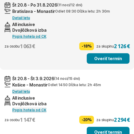
Št 20.8 - Po 31.8.2026
(11 nocí/12 dní)
Bratislava - Monastir
Odlet 08:30 Dĺžka letu: 2h 30m
Detail letu
All inclusive
Dvojlôžková izba
Popis hotela od CK
1 063 €
2 126 €
-18%
za osobu
za skupinu
Overiť termín
Št 20.8 - Št 3.9.2026
(14 nocí/15 dní)
Košice - Monastir
Odlet 14:50 Dĺžka letu: 2h 45m
Detail letu
All inclusive
Dvojlôžková izba
Popis hotela od CK
1 147 €
2 294 €
-20%
za osobu
za skupinu
Overiť termín