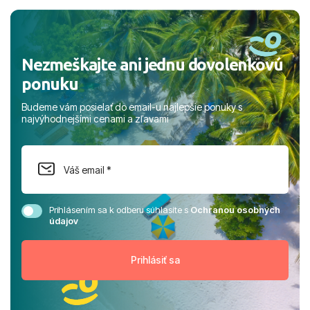
a prianím mnohých ďalších spokojných klientov, Juraj s
rodinou.
Nezmeškajte ani jednu dovolenkovú
ponuku
Budeme vám posielať do email-u najlepšie ponuky s
najvýhodnejšími cenami a zľavami
Prihlásením sa k odberu súhlasíte s
Ochranou osobných
údajov