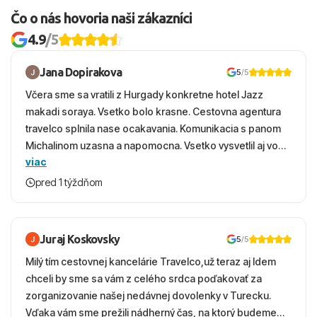
Čo o nás hovoria naši zákazníci
4.9
/5
Jana Dopirakova
5
/5
Včera sme sa vratili z Hurgady konkretne hotel Jazz
makadi soraya. Vsetko bolo krasne. Cestovna agentura
travelco splnila nase ocakavania. Komunikacia s panom
Michalinom uzasna a napomocna. Vsetko vysvetlil aj vo
viac
vecernych hodinach zaco sa ospravedlnujem. Hotel
krasny, cisty. Sluzby top. Strava, prostredie, more,
pred 1 týždňom
snorchlovanie. Dakujeme velmi pekne S pozdravom
Juraj Koskovsky
5
/5
Milý tím cestovnej kancelárie Travelco,už teraz aj Idem
chceli by sme sa vám z celého srdca poďakovať za
zorganizovanie našej nedávnej dovolenky v Turecku.
Vďaka vám sme prežili nádherný čas, na ktorý budeme