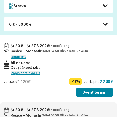
Strava
0 € - 5000 €
Št 20.8 - Št 27.8.2026
(7 nocí/8 dní)
Košice - Monastir
Odlet 14:50 Dĺžka letu: 2h 45m
Detail letu
All inclusive
Dvojlôžková izba
Popis hotela od CK
1 120 €
2 240 €
-17%
za osobu
za skupinu
Overiť termín
Št 20.8 - Št 27.8.2026
(7 nocí/8 dní)
Košice - Monastir
Odlet 14:50 Dĺžka letu: 2h 45m