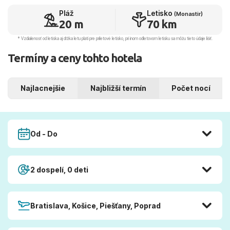
Pláž
Letisko
(Monastir)
20 m
70 km
* Vzdialenosť od letiska aj dľžka letu platí pre príletové letisko, pri inom odletovom letisku sa môžu tieto údaje líšiť.
Termíny a ceny tohto hotela
Najlacnejšie
Najbližší termín
Počet nocí
Od - Do
2 dospelí, 0 deti
Bratislava, Košice, Piešťany, Poprad