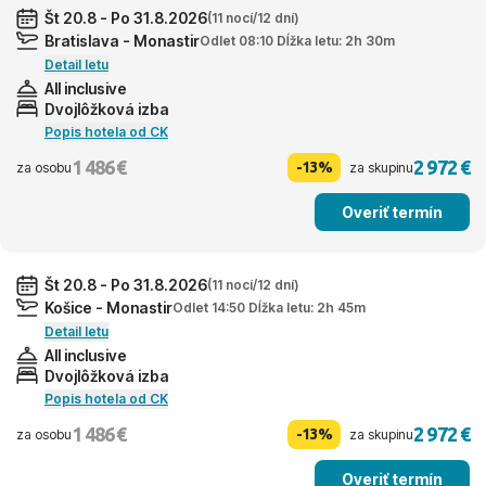
Št 20.8 - Po 31.8.2026
(11 nocí/12 dní)
Bratislava - Monastir
Odlet 08:10 Dĺžka letu: 2h 30m
Detail letu
All inclusive
Dvojlôžková izba
Popis hotela od CK
1 486 €
2 972 €
-13%
za osobu
za skupinu
Overiť termín
Št 20.8 - Po 31.8.2026
(11 nocí/12 dní)
Košice - Monastir
Odlet 14:50 Dĺžka letu: 2h 45m
Detail letu
All inclusive
Dvojlôžková izba
Popis hotela od CK
1 486 €
2 972 €
-13%
za osobu
za skupinu
Overiť termín