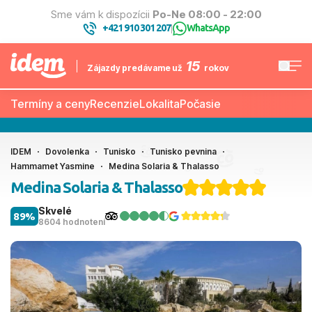
Sme vám k dispozícii
Po-Ne 08:00 - 22:00
+421 910 301 207
WhatsApp
|
15
Zájazdy predávame už
rokov
Termíny a ceny
Recenzie
Lokalita
Počasie
IDEM
Dovolenka
Tunisko
Tunisko pevnina
Hammamet Yasmine
Medina Solaria & Thalasso
Medina Solaria & Thalasso
Skvelé
89%
8604 hodnotení