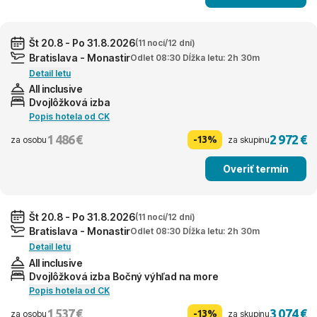
Št 20.8 - Po 31.8.2026
(11 nocí/12 dní)
Bratislava - Monastir
Odlet 08:30 Dĺžka letu: 2h 30m
Detail letu
All inclusive
Dvojlôžková izba
Popis hotela od CK
1 486 €
2 972 €
-13%
za osobu
za skupinu
Overiť termín
Št 20.8 - Po 31.8.2026
(11 nocí/12 dní)
Bratislava - Monastir
Odlet 08:30 Dĺžka letu: 2h 30m
Detail letu
All inclusive
Dvojlôžková izba Bočný výhľad na more
Popis hotela od CK
1 537 €
3 074 €
-13%
za osobu
za skupinu