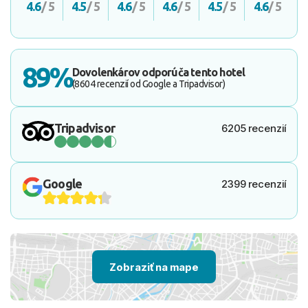
4.6
/ 5
4.5
/ 5
4.6
/ 5
4.6
/ 5
4.5
/ 5
4.6
/ 5
89%
Dovolenkárov odporúča tento hotel
(8604 recenzií od Google a Tripadvisor)
Tripadvisor
6205 recenzií
Google
2399 recenzií
Zobraziť na mape