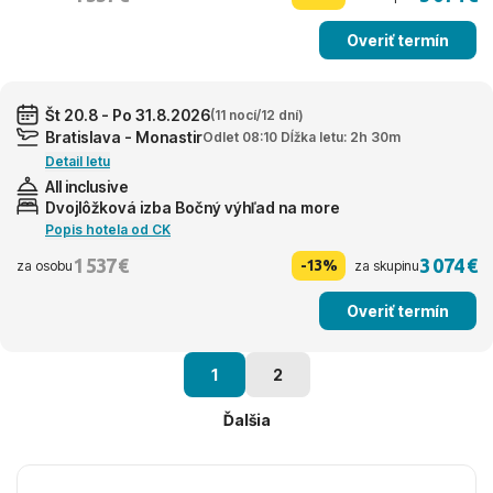
Overiť termín
Št 20.8 - Po 31.8.2026
(11 nocí/12 dní)
Bratislava - Monastir
Odlet 08:10 Dĺžka letu: 2h 30m
Detail letu
All inclusive
Dvojlôžková izba Bočný výhľad na more
Popis hotela od CK
1 537 €
3 074 €
-13%
za osobu
za skupinu
Overiť termín
1
2
Ďalšia