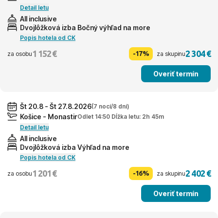
Detail letu
All inclusive
Dvojlôžková izba Bočný výhľad na more
Popis hotela od CK
1 152 €
2 304 €
-17%
za osobu
za skupinu
Overiť termín
Št 20.8 - Št 27.8.2026
(7 nocí/8 dní)
Košice - Monastir
Odlet 14:50 Dĺžka letu: 2h 45m
Detail letu
All inclusive
Dvojlôžková izba Výhľad na more
Popis hotela od CK
1 201 €
2 402 €
-16%
za osobu
za skupinu
Overiť termín