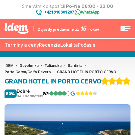
Sme vám k dispozícii
Po-Ne 08:00 - 22:00
+421 910 301 207
WhatsApp
|
15
Zájazdy predávame už
rokov
Termíny a ceny
Recenzie
Lokalita
Počasie
IDEM
Dovolenka
Taliansko
Sardínia
Porto Cervo/Golfo Pevero
GRAND HOTEL IN PORTO CERVO
GRAND HOTEL IN PORTO CERVO
Dobré
80%
948 hodnotení