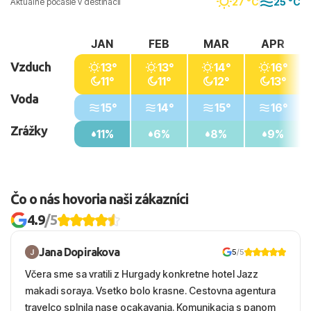
27 °C
25 °C
Aktuálne počasie v destinácii
JAN
FEB
MAR
APR
Vzduch
13°
13°
14°
16°
11°
11°
12°
13°
Voda
15°
14°
15°
16°
Zrážky
11%
6%
8%
9%
Čo o nás hovoria naši zákazníci
4.9
/5
Jana Dopirakova
5
/5
Včera sme sa vratili z Hurgady konkretne hotel Jazz
makadi soraya. Vsetko bolo krasne. Cestovna agentura
travelco splnila nase ocakavania. Komunikacia s panom