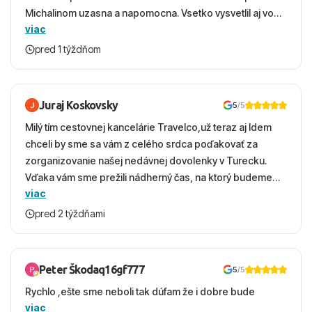
Michalinom uzasna a napomocna. Vsetko vysvetlil aj vo
viac
vecernych hodinach zaco sa ospravedlnujem. Hotel
krasny, cisty. Sluzby top. Strava, prostredie, more,
pred 1 týždňom
snorchlovanie. Dakujeme velmi pekne S pozdravom
Juraj Koskovsky
5
/5
Milý tím cestovnej kancelárie Travelco,už teraz aj Idem
chceli by sme sa vám z celého srdca poďakovať za
zorganizovanie našej nedávnej dovolenky v Turecku.
Vďaka vám sme prežili nádherný čas, na ktorý budeme
viac
ešte dlho s úsmevom spomínať. ​Všetko prebehlo
absolútne hladko – od prvotného výberu zájazdu, cez
pred 2 týždňami
ochotnú komunikáciu, až po samotný transfer a pobyt. ​
Ubytovaní sme boli v hoteli TUI Magic Life Jacaranda a
bola to trefa do čierneho! ​Čo nás dostalo najviac: ​Skvelé
Peter Škodaq16gf777
5
/5
služby a personál: Vždy usmievaví, ochotní a starostliví
Rychlo ,ešte sme neboli tak dúfam že i dobre bude
ľudia. ​Gastro zážitok: Výborné, pestré a čerstvé jedlo
viac
počas celého dňa. ​Areál a pláž: Nádherné, čisté