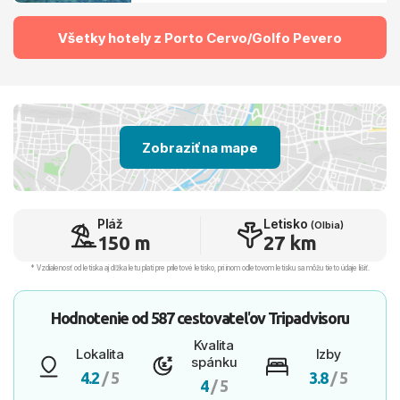
Všetky hotely z Porto Cervo/Golfo Pevero
Zobraziť na mape
Pláž
Letisko
(Olbia)
150 m
27 km
* Vzdialenosť od letiska aj dľžka letu platí pre príletové letisko, pri inom odletovom letisku sa môžu tieto údaje líšiť.
Hodnotenie od
587 cestovateľov
Tripadvisoru
Kvalita
Lokalita
Izby
spánku
4.2
/ 5
3.8
/ 5
4
/ 5