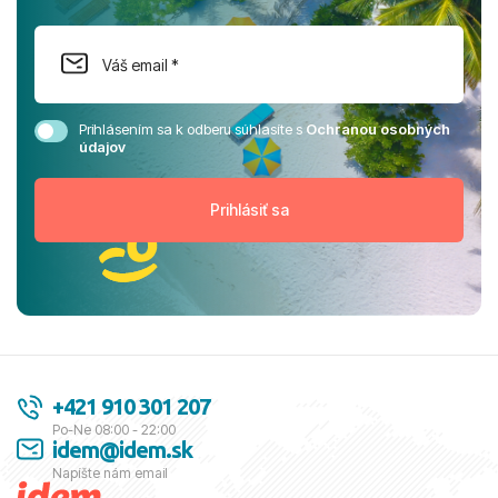
Prihlásením sa k odberu súhlasíte s
Ochranou osobných
údajov
+421 910 301 207
Po-Ne 08:00 - 22:00
idem@idem.sk
Napíšte nám email