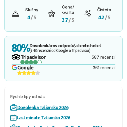
Cena/
Služby
Čistota
kvalita
4
/ 5
4.2
/ 5
3.7
/ 5
80%
Dovolenkárov odporúča tento hotel
(948 recenzií od Google a Tripadvisor)
Tripadvisor
587 recenzií
Google
361 recenzií
Rýchle tipy od nás
Dovolenka Taliansko 2026
Last minute Taliansko 2026