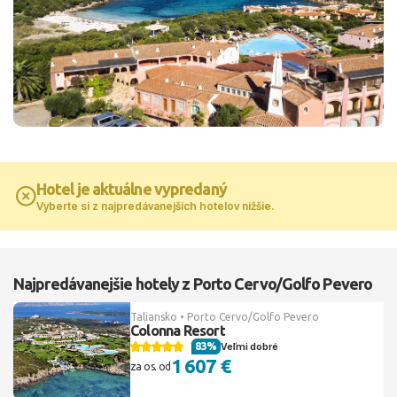
Hotel je aktuálne vypredaný
Vyberte si z najpredávanejších hotelov nižšie.
Najpredávanejšie hotely z Porto Cervo/Golfo Pevero
Taliansko • Porto Cervo/Golfo Pevero
Colonna Resort
83%
Veľmi dobré
1 607 €
za os. od