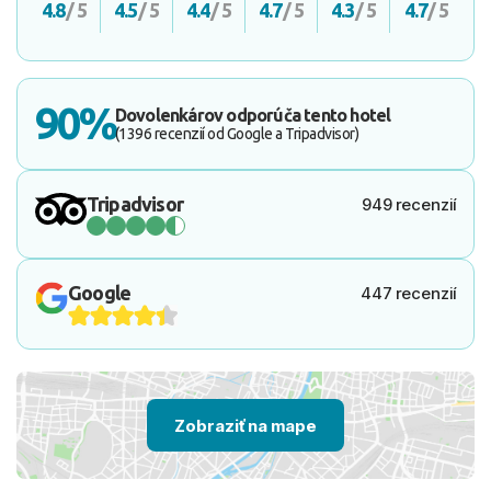
4.8
/ 5
4.5
/ 5
4.4
/ 5
4.7
/ 5
4.3
/ 5
4.7
/ 5
90%
Dovolenkárov odporúča tento hotel
(1396 recenzií od Google a Tripadvisor)
Tripadvisor
949 recenzií
Google
447 recenzií
Zobraziť na mape