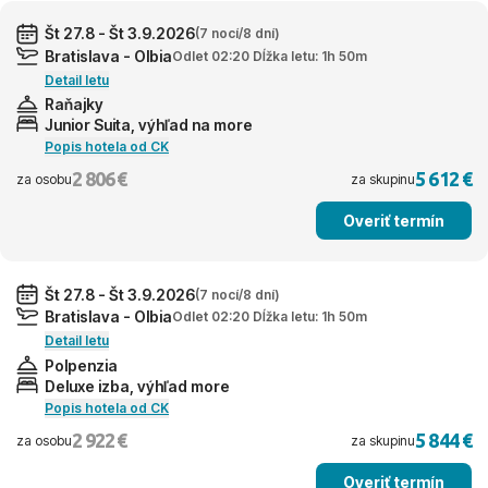
Št 27.8 - Št 3.9.2026
(7 nocí/8 dní)
Bratislava - Olbia
Odlet 02:20 Dĺžka letu: 1h 50m
Detail letu
Raňajky
Junior Suita, výhľad na more
Popis hotela od CK
2 806 €
5 612 €
za osobu
za skupinu
Overiť termín
Št 27.8 - Št 3.9.2026
(7 nocí/8 dní)
Bratislava - Olbia
Odlet 02:20 Dĺžka letu: 1h 50m
Detail letu
Polpenzia
Deluxe izba, výhľad more
Popis hotela od CK
2 922 €
5 844 €
za osobu
za skupinu
Overiť termín