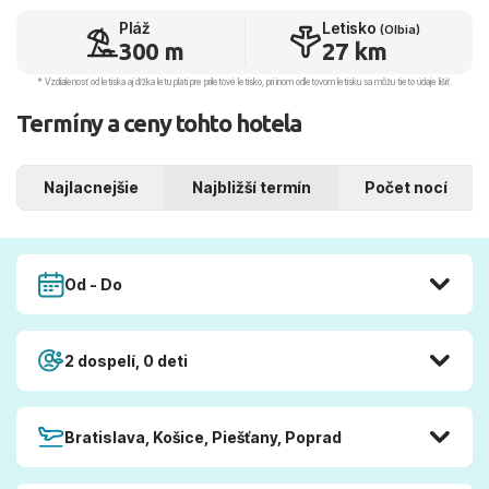
Pláž
Letisko
(Olbia)
300 m
27 km
* Vzdialenosť od letiska aj dľžka letu platí pre príletové letisko, pri inom odletovom letisku sa môžu tieto údaje líšiť.
Termíny a ceny tohto hotela
Najlacnejšie
Najbližší termín
Počet nocí
Od - Do
2 dospelí, 0 deti
Bratislava, Košice, Piešťany, Poprad