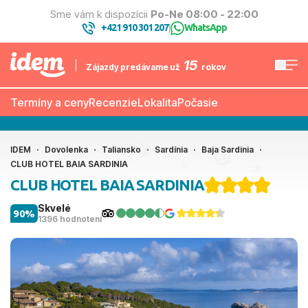
Sme vám k dispozícii
Po-Ne 08:00 - 22:00
+421 910 301 207
WhatsApp
|
15
Zájazdy predávame už
rokov
Termíny a ceny
Recenzie
Lokalita
Počasie
IDEM
Dovolenka
Taliansko
Sardínia
Baja Sardinia
CLUB HOTEL BAIA SARDINIA
CLUB HOTEL BAIA SARDINIA
Skvelé
90%
1396 hodnotení