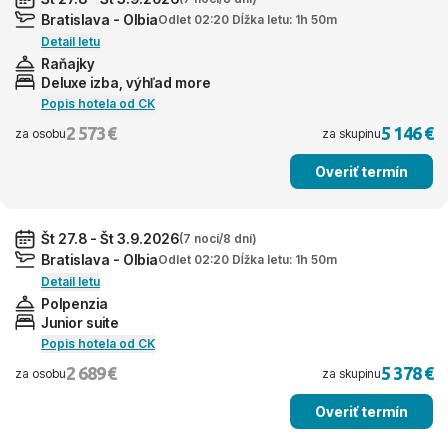
Bratislava - Olbia
Odlet 02:20 Dĺžka letu: 1h 50m
Detail letu
Raňajky
Deluxe izba, výhľad more
Popis hotela od CK
2 573 €
5 146 €
za osobu
za skupinu
Overiť termín
Št 27.8 - Št 3.9.2026
(7 nocí/8 dní)
Bratislava - Olbia
Odlet 02:20 Dĺžka letu: 1h 50m
Detail letu
Polpenzia
Junior suite
Popis hotela od CK
2 689 €
5 378 €
za osobu
za skupinu
Overiť termín