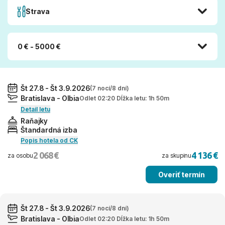
Strava
0 € - 5000 €
Št 27.8 - Št 3.9.2026
(7 nocí/8 dní)
Bratislava - Olbia
Odlet 02:20 Dĺžka letu: 1h 50m
Detail letu
Raňajky
Štandardná izba
Popis hotela od CK
2 068 €
4 136 €
za osobu
za skupinu
Overiť termín
Št 27.8 - Št 3.9.2026
(7 nocí/8 dní)
Bratislava - Olbia
Odlet 02:20 Dĺžka letu: 1h 50m