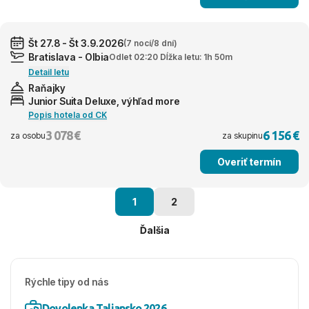
Št 27.8 - Št 3.9.2026
(7 nocí/8 dní)
Bratislava - Olbia
Odlet 02:20 Dĺžka letu: 1h 50m
Detail letu
Raňajky
Junior Suita Deluxe, výhľad more
Popis hotela od CK
3 078 €
6 156 €
za osobu
za skupinu
Overiť termín
1
2
Ďalšia
Rýchle tipy od nás
Dovolenka Taliansko 2026