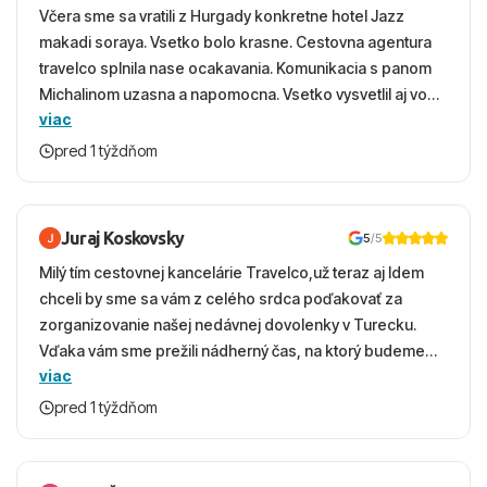
Včera sme sa vratili z Hurgady konkretne hotel Jazz
makadi soraya. Vsetko bolo krasne. Cestovna agentura
travelco splnila nase ocakavania. Komunikacia s panom
Michalinom uzasna a napomocna. Vsetko vysvetlil aj vo
viac
vecernych hodinach zaco sa ospravedlnujem. Hotel
krasny, cisty. Sluzby top. Strava, prostredie, more,
pred 1 týždňom
snorchlovanie. Dakujeme velmi pekne S pozdravom
Juraj Koskovsky
5
/5
Milý tím cestovnej kancelárie Travelco,už teraz aj Idem
chceli by sme sa vám z celého srdca poďakovať za
zorganizovanie našej nedávnej dovolenky v Turecku.
Vďaka vám sme prežili nádherný čas, na ktorý budeme
viac
ešte dlho s úsmevom spomínať. ​Všetko prebehlo
absolútne hladko – od prvotného výberu zájazdu, cez
pred 1 týždňom
ochotnú komunikáciu, až po samotný transfer a pobyt. ​
Ubytovaní sme boli v hoteli TUI Magic Life Jacaranda a
bola to trefa do čierneho! ​Čo nás dostalo najviac: ​Skvelé