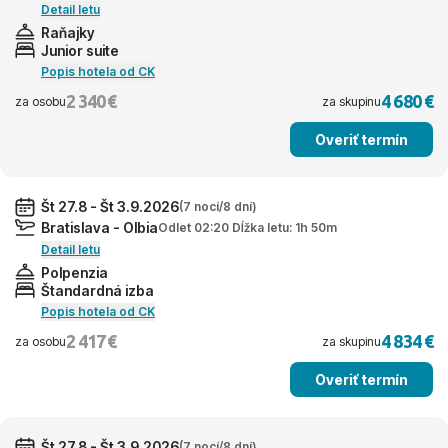
Detail letu
Raňajky
Junior suite
Popis hotela od CK
2 340 €
4 680 €
za osobu
za skupinu
Overiť termín
Št 27.8 - Št 3.9.2026
(7 nocí/8 dní)
Bratislava - Olbia
Odlet 02:20 Dĺžka letu: 1h 50m
Detail letu
Polpenzia
Štandardná izba
Popis hotela od CK
2 417 €
4 834 €
za osobu
za skupinu
Overiť termín
Št 27.8 - Št 3.9.2026
(7 nocí/8 dní)