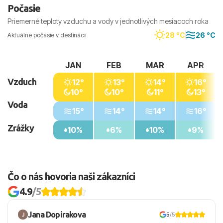
Počasie
Priemerné teploty vzduchu a vody v jednotlivých mesiacoch roka
28 °C
26 °C
Aktuálne počasie v destinácii
JAN
FEB
MAR
APR
Vzduch
12°
13°
14°
16°
10°
10°
11°
13°
Voda
15°
14°
14°
16°
Zrážky
10%
6%
10%
9%
Čo o nás hovoria naši zákazníci
4.9
/5
Jana Dopirakova
5
/5