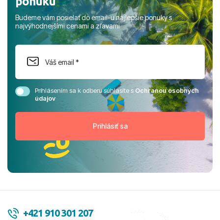
ponuku
Budeme vám posielať do email-u najlepšie ponuky s
najvýhodnejšími cenami a zľavami
Prihlásením sa k odberu súhlasíte s
Ochranou osobných
údajov
+421 910 301 207