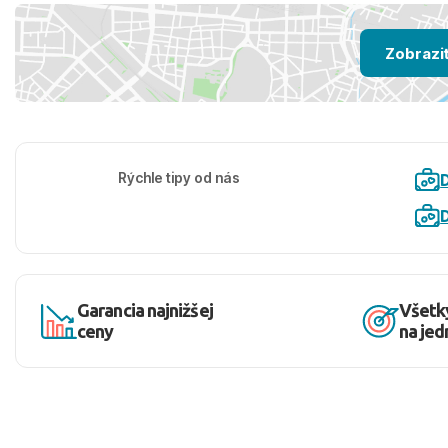
Zobrazi
Rýchle tipy od nás
D
Garancia najnižšej
Všetk
ceny
na je