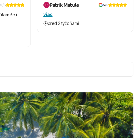
Patrik Matula
5
/5
5
/5
viac
úfam že i
pred 2 týždňami