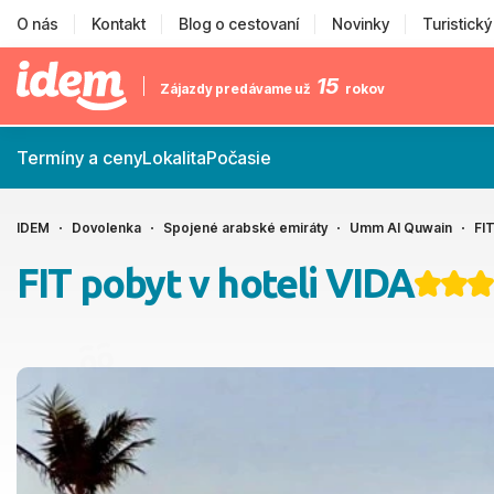
O nás
Kontakt
Blog o cestovaní
Novinky
Turistick
15
Zájazdy predávame už
rokov
Termíny a ceny
Lokalita
Počasie
IDEM
Dovolenka
Spojené arabské emiráty
Umm Al Quwain
FIT
FIT pobyt v hoteli VIDA