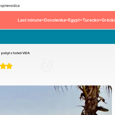
ý sprievodca
Last minute
Dovolenka
Egypt
Turecko
Gréck
 pobyt v hoteli VIDA