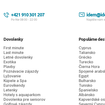
+421 910 301 207
idem@id
Po-Ne 08:00 - 22:00
Napíšte nám 
Dovolenky
Populárne des
First minute
Cyprus
Last minute
Taliansko
Letné dovolenky
Grécko
Exotika
Turecko
Plavby
Čierna Hora
Poznávacie zájazdy
Spojené arabs
Lyžovanie
Egypt
Kúpele a Spa
Bulharsko
Eurovíkendy
Tunisko
Letenky
Španielsko
Hotely s aquaparkom
Albánsko
Dovolenka pre seniorov
Kapverdské os
Golfové zájazdy
Severný Cypru