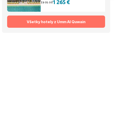
1 265 €
za os. od
Všetky hotely z Umm Al Quwain