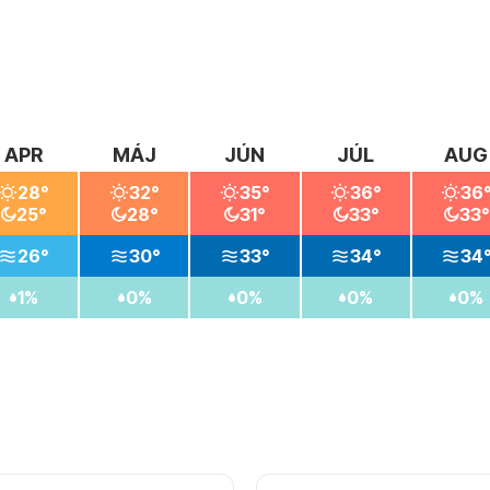
APR
MÁJ
JÚN
JÚL
AUG
28°
32°
35°
36°
36
25°
28°
31°
33°
33°
26°
30°
33°
34°
34
1%
0%
0%
0%
0%