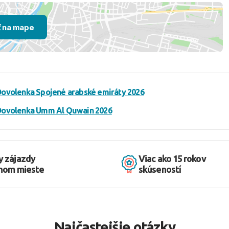
ť na mape
ovolenka Spojené arabské emiráty 2026
Dovolenka Umm Al Quwain 2026
y zájazdy
Viac ako 15 rokov
dnom mieste
skúseností
Najčastejšie otázky