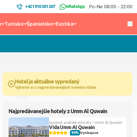
Po-Ne 08:00 - 22:00
+421 910 301 207
WhatsApp
o
Tunisko
Španielsko
Exotika
Hotel je aktuálne vypredaný
Vyberte si z najpredávanejších hotelov nižšie.
Najpredávanejšie hotely z Umm Al Quwain
Spojené arabské emiráty • Umm Al Quwain
Vida Umm Al Quwain
94%
Vynikajúce