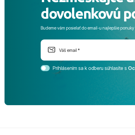
prostredie,
dovolenkovú p
s pozvoľný
more. ​Prog
športové akt
Budeme vám posielať do email-u najlepšie ponuky
na moment n
dostatok pri
Cestovnú ka
Magic Life 
svedomím o
bezstarostn
Prihlásením sa k odberu súhlasíte s
Oc
úrovni. Vše
jednotku s h
tešíme, kam
Ďakujeme za
pozdravom 
spokojných k