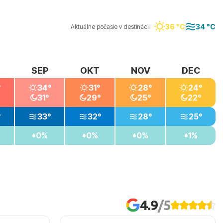
36 °C
34 °C
Aktuálne počasie v destinácii
SEP
OKT
NOV
DEC
°
34°
31°
28°
24°
31°
29°
25°
22°
°
33°
32°
28°
25°
0%
0%
0%
1%
4.9
/5