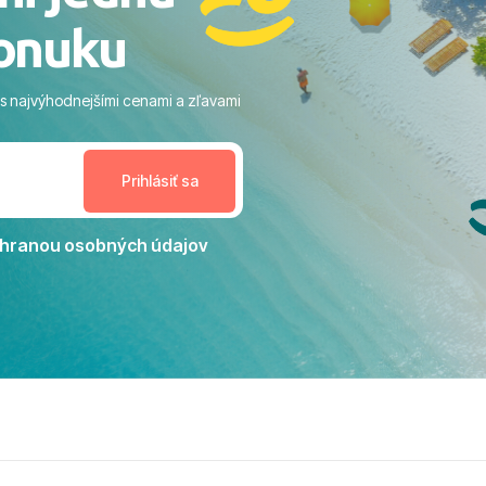
 veľa zelene a udržiavaná pláž
onuku
m vstupom do mora a teple
ram: Skvelé animácie a
ivity, pri ktorých sa človek ani
 s najvýhodnejšími cenami a zľavami
enudil, no zároveň bol
estoru na dokonalý relax. ​
nceláriu Travelco aj hotel TUI
Jacaranda môžeme s čistým
dporučiť každému, kto hľadá
ú dovolenku na vysokej
hranou osobných údajov
tko bolo zabezpečené na
viezdičkou. ​Už teraz sa
 s nami vyrazíte nabudúce!
 skvelé spomienky. ​S
a prianím mnohých ďalších
lientov, Juraj s rodinou.