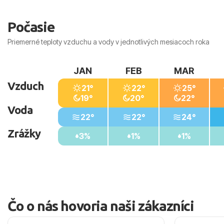
rodinám s deťmi a seniorom.
Počasie
Priemerné teploty vzduchu a vody v jednotlivých mesiacoch roka
JAN
FEB
MAR
Vzduch
21°
22°
25°
19°
20°
22°
Voda
22°
22°
24°
Zrážky
3%
1%
1%
Čo o nás hovoria naši zákazníci