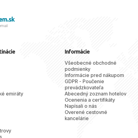
em.sk
email
tinácie
Informácie
Všeobecné obchodné
podmienky
Informácie pred nákupom
GDPR - Poučenie
prevádzkovateľa
ké emiráty
Abecedný zoznam hotelov
Ocenenia a certifikáty
Napísali o nás
Overené cestovné
kancelárie
trovy
s