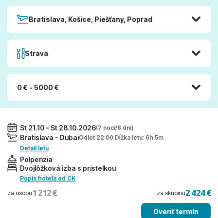
Bratislava, Košice, Piešťany, Poprad
Strava
0 € - 5000 €
St 21.10 - St 28.10.2026
(7 nocí/8 dní)
Bratislava - Dubai
Odlet 22:00 Dĺžka letu: 6h 5m
Detail letu
Polpenzia
Dvojlôžková izba s prístelkou
Popis hotela od CK
1 212 €
2 424 €
za osobu
za skupinu
Overiť termín