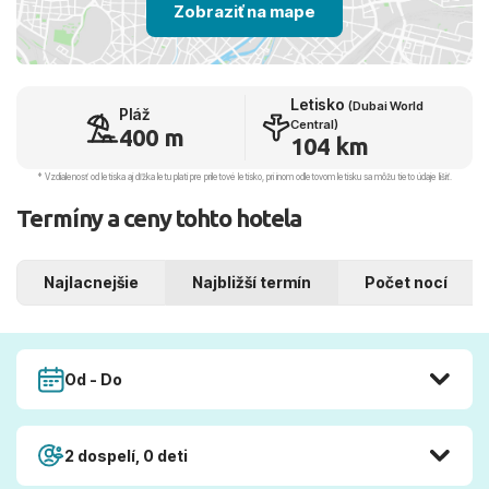
Zobraziť na mape
Letisko
(Dubai World
Pláž
Central)
400 m
104 km
* Vzdialenosť od letiska aj dľžka letu platí pre príletové letisko, pri inom odletovom letisku sa môžu tieto údaje líšiť.
Termíny a ceny tohto hotela
Najlacnejšie
Najbližší termín
Počet nocí
Od - Do
2 dospelí, 0 deti