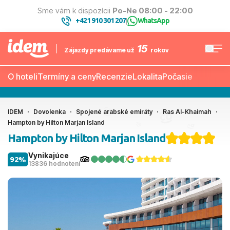
Sme vám k dispozícii
Po-Ne 08:00 - 22:00
+421 910 301 207
WhatsApp
|
15
Zájazdy predávame už
rokov
O hoteli
Termíny a ceny
Recenzie
Lokalita
Počasie
IDEM
Dovolenka
Spojené arabské emiráty
Ras Al-Khaimah
Hampton by Hilton Marjan Island
Hampton by Hilton Marjan Island
Vynikajúce
92%
13836 hodnotení