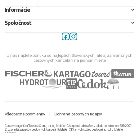
Informácie
Spoločnosť
U nás nájdete ponuku od najlepších Slovenských, ale aj zahraničných
cestovných kancelárií na jednom mieste
Všeobecné podmienky
|
Ochrana osobných údajov
Cestovná agentúra Travelco Group, s. r. o., (ďalej len CA) sprostredkováva v súlade so zákonom 281/2001
Z. z. predaj zájazdov cestovných kancelárii (ďalej len CK) a iných služieb cestovného ruchu (ďalej len
zájazdy).