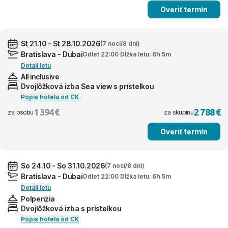
Overiť termín
St 21.10 - St 28.10.2026
(7 nocí/8 dní)
Bratislava - Dubai
Odlet 22:00 Dĺžka letu: 6h 5m
Detail letu
All inclusive
Dvojlôžková izba Sea view s prístelkou
Popis hotela od CK
1 394 €
2 788 €
za osobu
za skupinu
Overiť termín
So 24.10 - So 31.10.2026
(7 nocí/8 dní)
Bratislava - Dubai
Odlet 22:00 Dĺžka letu: 6h 5m
Detail letu
Polpenzia
Dvojlôžková izba s prístelkou
Popis hotela od CK