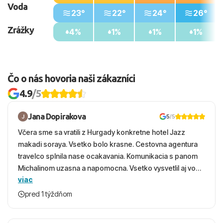
Voda
23°
22°
24°
26°
Zrážky
4%
1%
1%
1%
Čo o nás hovoria naši zákazníci
4.9
/5
Jana Dopirakova
5
/5
Včera sme sa vratili z Hurgady konkretne hotel Jazz
makadi soraya. Vsetko bolo krasne. Cestovna agentura
travelco splnila nase ocakavania. Komunikacia s panom
Michalinom uzasna a napomocna. Vsetko vysvetlil aj vo
viac
vecernych hodinach zaco sa ospravedlnujem. Hotel
krasny, cisty. Sluzby top. Strava, prostredie, more,
pred 1 týždňom
snorchlovanie. Dakujeme velmi pekne S pozdravom