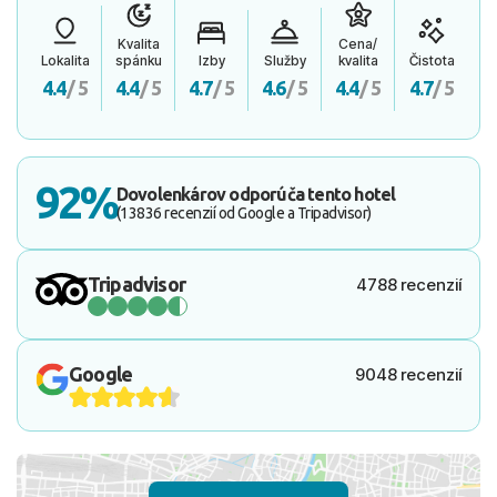
Kvalita
Cena/
Lokalita
spánku
Izby
Služby
kvalita
Čistota
4.4
/ 5
4.4
/ 5
4.7
/ 5
4.6
/ 5
4.4
/ 5
4.7
/ 5
92%
Dovolenkárov odporúča tento hotel
(13836 recenzií od Google a Tripadvisor)
Tripadvisor
4788 recenzií
Google
9048 recenzií