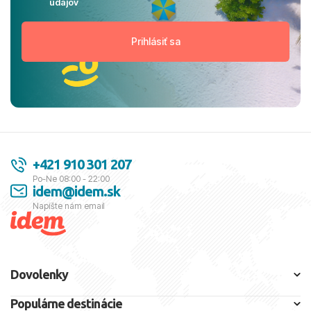
údajov
+421 910 301 207
Po-Ne 08:00 - 22:00
idem@idem.sk
Napíšte nám email
Dovolenky
Populárne destinácie