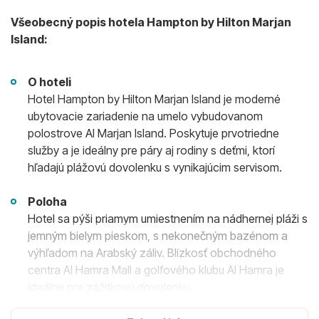
Všeobecný popis hotela Hampton by Hilton Marjan
Island:
O hoteli
Hotel Hampton by Hilton Marjan Island je moderné
ubytovacie zariadenie na umelo vybudovanom
polostrove Al Marjan Island. Poskytuje prvotriedne
služby a je ideálny pre páry aj rodiny s deťmi, ktorí
hľadajú plážovú dovolenku s vynikajúcim servisom.
Poloha
Hotel sa pýši priamym umiestnením na nádhernej pláži s
jemným bielym pieskom, s nekonečným bazénom a
výhľadom na Arabský záliv. Blízkosť obchodného
centra Al Hamra Mall a golfového klubu Al Hamra je
ideálne pre zážitkovú dovolenku.