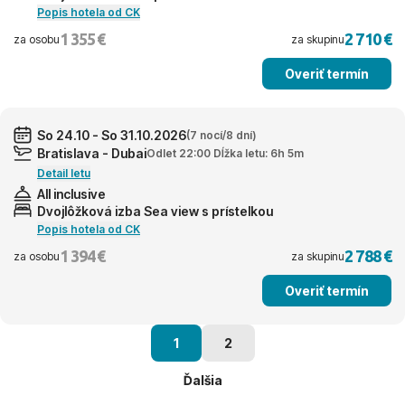
Popis hotela od CK
1 355 €
2 710 €
za osobu
za skupinu
Overiť termín
So 24.10 - So 31.10.2026
(7 nocí/8 dní)
Bratislava - Dubai
Odlet 22:00 Dĺžka letu: 6h 5m
Detail letu
All inclusive
Dvojlôžková izba Sea view s prístelkou
Popis hotela od CK
1 394 €
2 788 €
za osobu
za skupinu
Overiť termín
1
2
Ďalšia