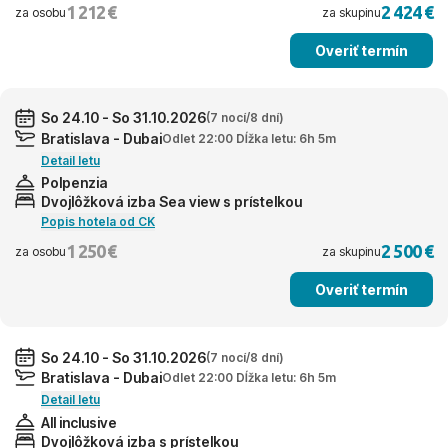
1 212 €
2 424 €
za osobu
za skupinu
Overiť termín
So 24.10 - So 31.10.2026
(7 nocí/8 dní)
Bratislava - Dubai
Odlet 22:00 Dĺžka letu: 6h 5m
Detail letu
Polpenzia
Dvojlôžková izba Sea view s prístelkou
Popis hotela od CK
1 250 €
2 500 €
za osobu
za skupinu
Overiť termín
So 24.10 - So 31.10.2026
(7 nocí/8 dní)
Bratislava - Dubai
Odlet 22:00 Dĺžka letu: 6h 5m
Detail letu
All inclusive
Dvojlôžková izba s prístelkou