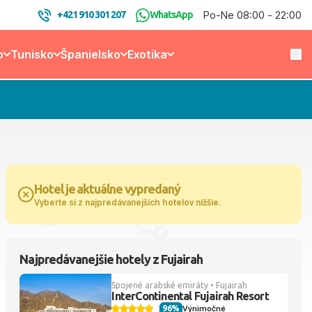
Po-Ne 08:00 - 22:00
+421 910 301 207
WhatsApp
o
Tunisko
Španielsko
Exotika
Hotel je aktuálne vypredaný
Vyberte si z najpredávanejších hotelov nižšie.
Najpredávanejšie hotely z Fujairah
Spojené arabské emiráty • Fujairah
InterContinental Fujairah Resort
96%
Výnimočné