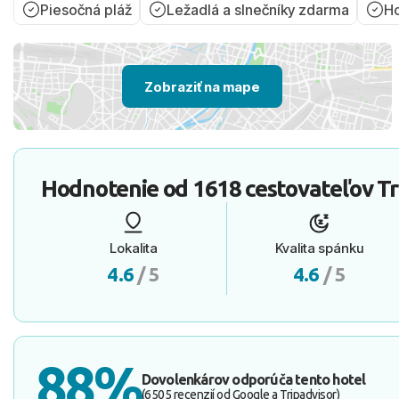
Piesočná pláž
Ležadlá a slnečníky zdarma
Ho
Zobraziť na mape
Hodnotenie od
1618 cestovateľov
Tr
Lokalita
Kvalita spánku
4.6
/ 5
4.6
/ 5
88%
Dovolenkárov odporúča tento hotel
(6505 recenzií od Google a Tripadvisor)