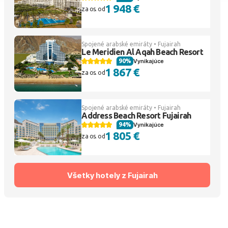
1 948 €
za os. od
Spojené arabské emiráty • Fujairah
Le Meridien Al Aqah Beach Resort
90%
Vynikajúce
1 867 €
za os. od
Spojené arabské emiráty • Fujairah
Address Beach Resort Fujairah
94%
Vynikajúce
1 805 €
za os. od
Všetky hotely z Fujairah