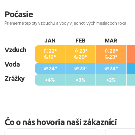
Počasie
Priemerné teploty vzduchu a vody v jednotlivých mesiacoch roka
JAN
FEB
MAR
Vzduch
22°
23°
26°
19°
20°
23°
Voda
24°
23°
24°
Zrážky
4%
3%
2%
Čo o nás hovoria naši zákazníci