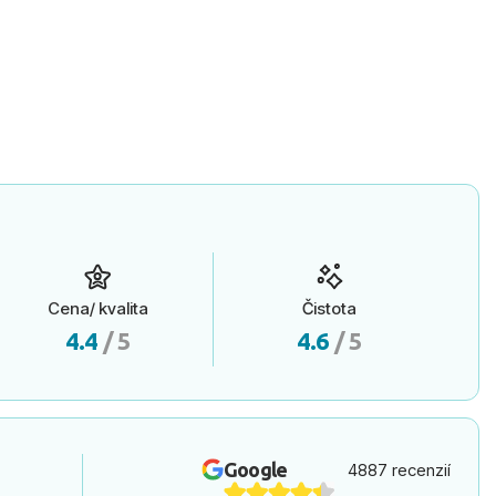
Cena/ kvalita
Čistota
4.4
/ 5
4.6
/ 5
Google
4887 recenzií