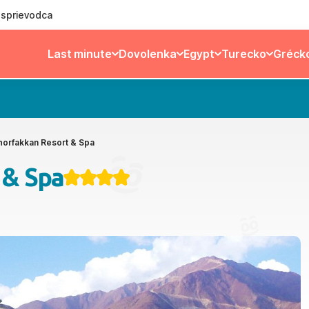
ý sprievodca
Last minute
Dovolenka
Egypt
Turecko
Gréck
horfakkan Resort & Spa
 & Spa