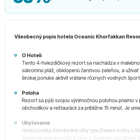
Všeobecný popis hotela Oceanic Khorfakkan Resor
O Hoteli
Tento 4-hviezdičkový rezort sa nachádza v malebnom
súkromnú pláž, obklopenú čerstvou zeleňou, a užívať 
širokej ponuke aktivít vrátane rôznych vodných špor
Poloha
Rezort sa pýši svojou výnimočnou polohou priamo 
obchodíkov a reštaurácií za približne 15 minút. Je um
Ubytovanie
Hotel ponúka štandardné izby typu Deluxe a izby s č
setom na prípravu čaju a kávy a vlastným sociálnym 