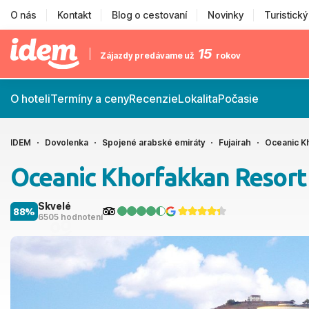
O nás
Kontakt
Blog o cestovaní
Novinky
Turistick
15
Zájazdy predávame už
rokov
O hoteli
Termíny a ceny
Recenzie
Lokalita
Počasie
IDEM
Dovolenka
Spojené arabské emiráty
Fujairah
Oceanic K
Oceanic Khorfakkan Resort
Skvelé
88%
6505 hodnotení