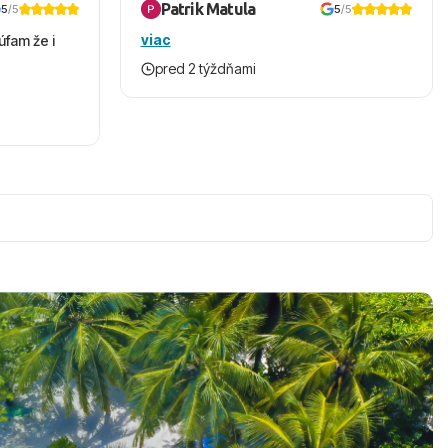
Patrik Matula
5
/5
5
/5
viac
úfam že i
pred 2 týždňami