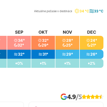
34 °C
33 °C
Aktuálne počasie v destinácii
SEP
OKT
NOV
DEC
°
34°
32°
28°
24°
32°
29°
25°
21°
°
32°
31°
29°
26°
0%
1%
1%
2%
4.9
/5