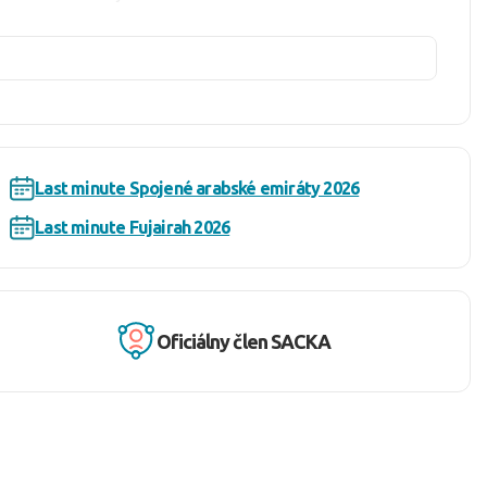
, kaviarne a Wi-Fi pripojenia. K dispozícii sú tiež
 ktoré zahŕňa raňajky, obedy, večere, ľahké občerstvenie
Last minute Spojené arabské emiráty 2026
Last minute Fujairah 2026
Oficiálny člen SACKA
 z mesta a chcú si užiť prírodu.