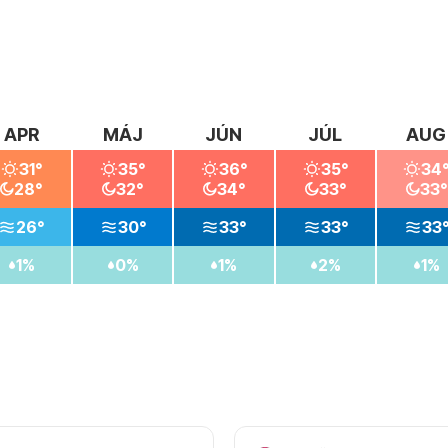
APR
MÁJ
JÚN
JÚL
AUG
31°
35°
36°
35°
34
28°
32°
34°
33°
33°
26°
30°
33°
33°
33
1%
0%
1%
2%
1%