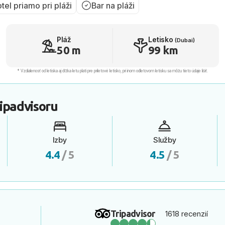
tel priamo pri pláži
Bar na pláži
Pláž
Letisko
(Dubai)
50 m
99 km
* Vzdialenosť od letiska aj dľžka letu platí pre príletové letisko, pri inom odletovom letisku sa môžu tieto údaje líšiť.
ipadvisoru
Izby
Služby
4.4
/ 5
4.5
/ 5
Tripadvisor
1618 recenzií