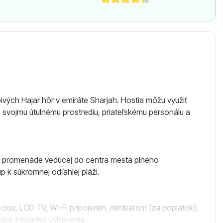
ých Hajar hôr v emiráte Sharjah. Hostia môžu využiť
a svojmu útulnému prostrediu, priateľskému personálu a
 promenáde vedúcej do centra mesta plného
p k súkromnej odľahlej pláži.
iou, LCD TV, Wi-Fi pripojením, minibarom (za poplatok),
naké základné vybavenie.