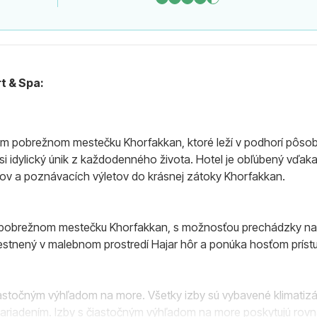
t & Spa:
 pobrežnom mestečku Khorfakkan, ktoré leží v podhorí pôsobiv
si idylický únik z každodenného života. Hotel je obľúbený vďak
tov a poznávacích výletov do krásnej zátoky Khorfakkan.
v pobrežnom mestečku Khorfakkan, s možnosťou prechádzky na
iestnený v malebnom prostredí Hajar hôr a ponúka hosťom prístu
iastočným výhľadom na more. Všetky izby sú vybavené klimatizác
zariadením. Izby s čiastočným výhľadom na more poskytujú rov