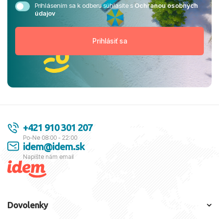
Prihlásením sa k odberu súhlasíte s
Ochranou osobných
údajov
+421 910 301 207
Po-Ne 08:00 - 22:00
idem@idem.sk
Napíšte nám email
Dovolenky