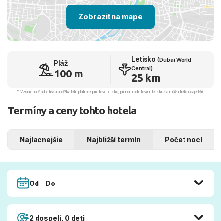
Zobraziť na mape
Letisko
(Dubai World
Pláž
Central)
100 m
25 km
* Vzdialenosť od letiska aj dľžka letu platí pre príletové letisko, pri inom odletovom letisku sa môžu tieto údaje líšiť.
Termíny a ceny tohto hotela
Najlacnejšie
Najbližší termín
Počet nocí
Od - Do
2 dospelí, 0 deti