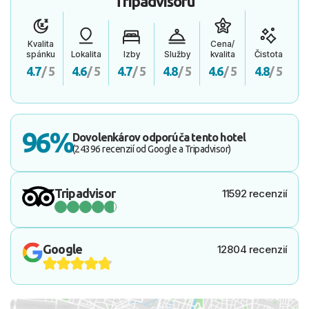
Tripadvisoru
Kvalita
Cena/
spánku
Lokalita
Izby
Služby
kvalita
Čistota
4.7
/ 5
4.6
/ 5
4.7
/ 5
4.8
/ 5
4.6
/ 5
4.8
/ 5
96%
Dovolenkárov odporúča tento hotel
(24396 recenzií od Google a Tripadvisor)
Tripadvisor
11592 recenzií
Google
12804 recenzií