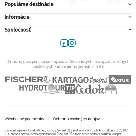
Populárne destinácie
Informácie
Spoločnosť
U nás nájdete ponuku od najlepších Slovenských, ale aj zahraničných
cestovných kancelárií na jednom mieste
Všeobecné podmienky
|
Ochrana osobných údajov
Cestovná agentúra Travelco Group, s. r. o., (ďalej len CA) sprostredkováva v súlade so zákonom 281/2001
Z. z. predaj zájazdov cestovných kancelárii (ďalej len CK) a iných služieb cestovného ruchu (ďalej len