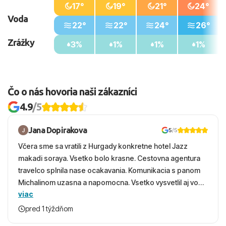
17°
19°
21°
24°
Voda
22°
22°
24°
26°
Zrážky
3%
1%
1%
1%
Čo o nás hovoria naši zákazníci
4.9
/5
Jana Dopirakova
5
/5
Včera sme sa vratili z Hurgady konkretne hotel Jazz
makadi soraya. Vsetko bolo krasne. Cestovna agentura
travelco splnila nase ocakavania. Komunikacia s panom
Michalinom uzasna a napomocna. Vsetko vysvetlil aj vo
viac
vecernych hodinach zaco sa ospravedlnujem. Hotel
krasny, cisty. Sluzby top. Strava, prostredie, more,
pred 1 týždňom
snorchlovanie. Dakujeme velmi pekne S pozdravom