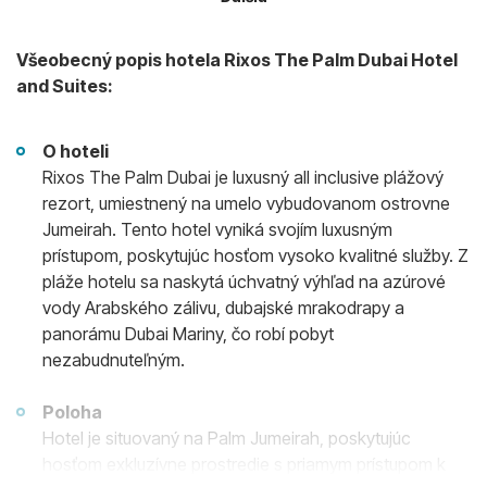
Všeobecný popis hotela Rixos The Palm Dubai Hotel
and Suites:
O hoteli
Rixos The Palm Dubai je luxusný all inclusive plážový
rezort, umiestnený na umelo vybudovanom ostrovne
Jumeirah. Tento hotel vyniká svojím luxusným
prístupom, poskytujúc hosťom vysoko kvalitné služby. Z
pláže hotelu sa naskytá úchvatný výhľad na azúrové
vody Arabského zálivu, dubajské mrakodrapy a
panorámu Dubai Mariny, čo robí pobyt
nezabudnuteľným.
Poloha
Hotel je situovaný na Palm Jumeirah, poskytujúc
hosťom exkluzívne prostredie s priamym prístupom k