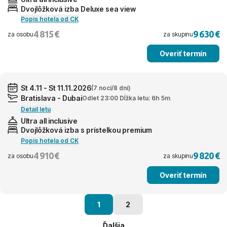
Dvojlôžková izba Deluxe sea view
Popis hotela od CK
4 815 €
9 630 €
za osobu
za skupinu
Overiť termín
St 4.11 - St 11.11.2026
(7 nocí/8 dní)
Bratislava - Dubai
Odlet 23:00 Dĺžka letu: 6h 5m
Detail letu
Ultra all inclusive
Dvojlôžková izba s prístelkou premium
Popis hotela od CK
4 910 €
9 820 €
za osobu
za skupinu
Overiť termín
1
2
Ďalšia