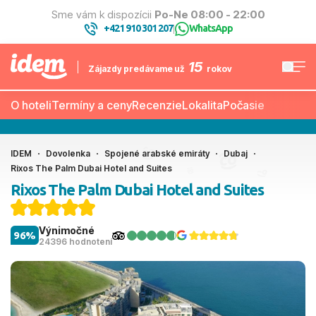
Sme vám k dispozícii
Po-Ne 08:00 - 22:00
+421 910 301 207
WhatsApp
|
15
Zájazdy predávame už
rokov
O hoteli
Termíny a ceny
Recenzie
Lokalita
Počasie
IDEM
Dovolenka
Spojené arabské emiráty
Dubaj
Rixos The Palm Dubai Hotel and Suites
Rixos The Palm Dubai Hotel and Suites
Výnimočné
96%
24396 hodnotení