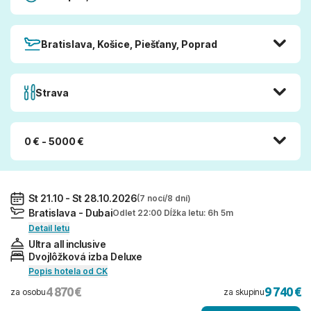
Bratislava, Košice, Piešťany, Poprad
Strava
0 € - 5000 €
St 21.10 - St 28.10.2026
(7 nocí/8 dní)
Bratislava - Dubai
Odlet 22:00 Dĺžka letu: 6h 5m
Detail letu
Ultra all inclusive
Dvojlôžková izba Deluxe
Popis hotela od CK
4 870 €
9 740 €
za osobu
za skupinu